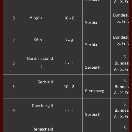
A - X. Fr. 
Bundeslig
Allgäu
8
10 - 6
X. Fr. '2
Serbia
Bundeslig
Köln
7
7 - 9
X. Fr. '2
Serbia
5.
Nordfriesland
6
1 - 11
Bundesli
II
Serbia II
A - X. Fr. 
5.
Serbia II
5
10 - 2
Bundesli
Flensburg
A - X. Fr. 
5.
Oberberg II
4
1 - 11
Bundesli
Serbia II
A - X. Fr. 
5.
Remscheid