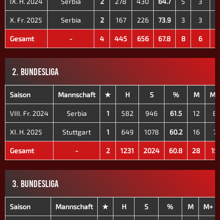
IX. H. 2024
Serbia
2
278
430
64.7
5
3
X. Fr. 2025
Serbia
2
167
226
73.9
3
3
Gesamt
-
4
445
656
67.8
8
6
2. BUNDESLIGA
Saison
Mannschaft
★
H
S
%
M
M+
VIII. Fr. 2024
Serbia
1
582
946
61.5
12
8
XI. H. 2025
Stuttgart
1
649
1078
60.2
16
7
Gesamt
-
2
1231
2024
60.8
28
15
3. BUNDESLIGA
Saison
Mannschaft
★
H
S
%
M
M+