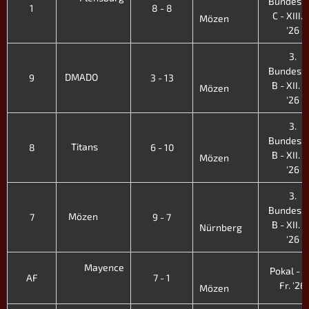
Bundesli
1
8 - 8
C - XIII. 
Mözen
'26
3.
Bundesli
DMADO
9
3 - 13
B - XII. F
Mözen
'26
3.
Bundesli
Titans
8
6 - 10
B - XII. F
Mözen
'26
3.
Bundesli
Mözen
7
9 - 7
B - XII. F
Nürnberg
'26
Mayence
Pokal - XI
AF
7 - 1
Fr. '26
Mözen