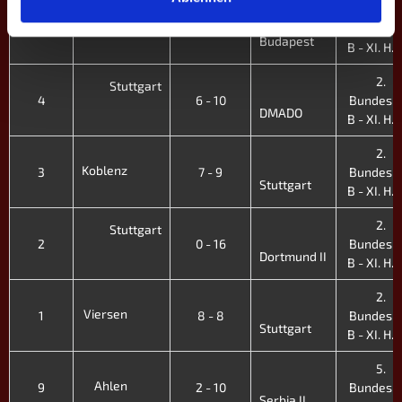
2.
Stuttgart
6
5 - 11
Bundesli
Budapest
B - XI. H. 
2.
Stuttgart
4
6 - 10
Bundesli
DMADO
B - XI. H. 
2.
Koblenz
3
7 - 9
Bundesli
Stuttgart
B - XI. H. 
2.
Stuttgart
2
0 - 16
Bundesli
Dortmund II
B - XI. H. 
2.
Viersen
1
8 - 8
Bundesli
Stuttgart
B - XI. H. 
5.
Ahlen
9
2 - 10
Bundesli
Serbia II