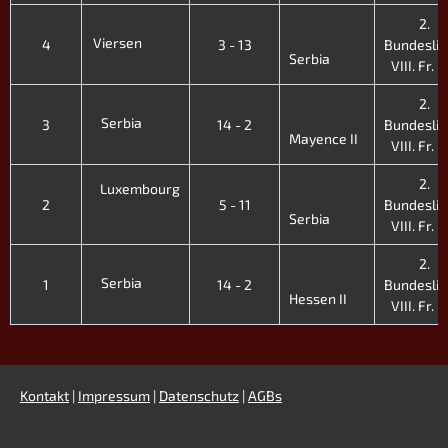
2.
Viersen
4
3 - 13
Bundeslig
Serbia
VIII. Fr. '
2.
Serbia
3
14 - 2
Bundeslig
Mayence II
VIII. Fr. '
2.
Luxembourg
2
5 - 11
Bundeslig
Serbia
VIII. Fr. '
2.
Serbia
1
14 - 2
Bundeslig
Hessen II
VIII. Fr. '
Kontakt
|
Impressum
|
Datenschutz
|
AGBs