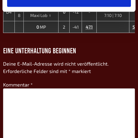
7
Julian L.
7:10 | 7:10 |
D4
0
-12
-
-
8
Maxi Lob ♀
7:10 | 7:10
0
MP
2
-41
47.1
59
EINE UNTERHALTUNG BEGINNEN
Deine E-Mail-Adresse wird nicht veröffentlicht.
Erforderliche Felder sind mit
*
markiert
Kommentar
*