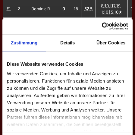
8:10 | 17:19 |
E1
2
Dominic R.
0
-16
52.5
77
1:10 | 5:10★
4:10 | 8:10 |
E2
4
Dano Schubert
1
-12
45.0
7:10 | 10:8 |
60
7:10
Zustimmung
Details
Über Cookies
11:13 | 8:10 |
E3
5
Neele W. ♀
1
-6
48.3
10:7 | 7:10 |
58
6:10
Diese Webseite verwendet Cookies
13:12 | 10:8 |
Wir verwenden Cookies, um Inhalte und Anzeigen zu
E4
6
Robert H.
4
+11
53.8
38
10:6 | 10:5
personalisieren, Funktionen für soziale Medien anbieten
zu können und die Zugriffe auf unsere Website zu
10:7 | 10:8 |
E5
7
Ingolf S.
4
+9
45.5
34
analysieren. Außerdem geben wir Informationen zu Ihrer
10:8 | 10:8
Verwendung unserer Website an unsere Partner für
8:10 | 12:13 |
soziale Medien, Werbung und Analysen weiter. Unsere
E6
8
Ivo S.
1
-6
42.4
13:12 | 6:10 |
48
Partner führen diese Informationen möglicherweise mit
17:19
weiteren Daten zusammen, die Sie ihnen bereitgestellt
7:10 | 9:10 |
haben oder die sie im Rahmen Ihrer Nutzung der Dienste
E7
10
Julian L.
0
-12
37.8
53