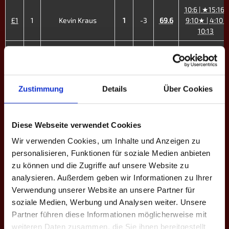
10:6 | ★15:16 |
E1
1
Kevin Kraus
1
-3
69.6
9:10★ | 4:10 |
10:13
8:10 | 9:10 |
E2
2
Samu Godonou
1
-5
53.1
10:8 | 9:10 |
7:10
Zustimmung
Details
Über Cookies
9:10 | 16:15 |
E3
3
Kay Reding
1
-8
64.5
5:10 | 11:13 |
8:10
Diese Webseite verwendet Cookies
9:10 | 10:8 |
Wir verwenden Cookies, um Inhalte und Anzeigen zu
E4
4
Arthur Pesch
1
-4
48.4
8:10 | 8:10 |
personalisieren, Funktionen für soziale Medien anbieten
9:10
zu können und die Zugriffe auf unsere Website zu
10:9 | 13:11 |
analysieren. Außerdem geben wir Informationen zu Ihrer
E5
7
Felix Bigdowski
4
+6
58.9
10:8 | 10:7
Verwendung unserer Website an unsere Partner für
soziale Medien, Werbung und Analysen weiter. Unsere
7:10 | 20:22 |
E6
8
Eric Brandenburger
0
-9
50.0
5:10 | 9:10
Partner führen diese Informationen möglicherweise mit
weiteren Daten zusammen, die Sie ihnen bereitgestellt