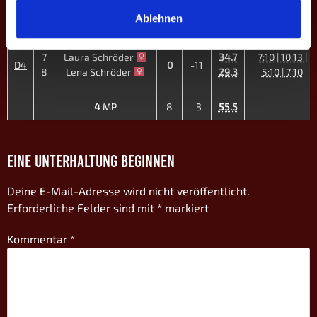
4
Sacha Beckers
56.0
8:10 | 7:10 |
D3
0
-9
Ablehnen
5
Felix Bigdowski
56.7
8:10 | 8:10
7
Laura Schröder
34.7
7:10 | 10:13 |
D4
0
-11
8
Lena Schröder
29.3
5:10 | 7:10
4
MP
8
-3
55.5
EINE UNTERHALTUNG BEGINNEN
Deine E-Mail-Adresse wird nicht veröffentlicht.
Erforderliche Felder sind mit
*
markiert
Kommentar
*