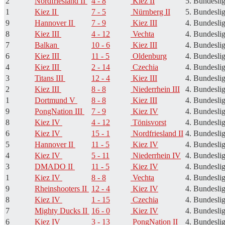
2
Nordfriesland II
4 - 8
Kiez II
5. Bundeslig
1
Kiez II
7 - 5
Nürnberg II
5. Bundeslig
9
Hannover II
7 - 9
Kiez III
4. Bundeslig
8
Kiez III
4 - 12
Vechta
4. Bundeslig
7
Balkan
10 - 6
Kiez III
4. Bundeslig
6
Kiez III
11 - 5
Oldenburg
4. Bundeslig
4
Kiez III
2 - 14
Czechia
4. Bundeslig
3
Titans III
12 - 4
Kiez III
4. Bundeslig
2
Kiez III
8 - 8
Niederrhein III
4. Bundeslig
1
Dortmund V
8 - 8
Kiez III
4. Bundeslig
9
PongNation III
7 - 9
Kiez IV
4. Bundeslig
8
Kiez IV
4 - 12
Tönisvorst
4. Bundeslig
6
Kiez IV
15 - 1
Nordfriesland II
4. Bundeslig
5
Hannover II
11 - 5
Kiez IV
4. Bundeslig
4
Kiez IV
5 - 11
Niederrhein IV
4. Bundeslig
3
DMADO II
11 - 5
Kiez IV
4. Bundeslig
1
Kiez IV
8 - 8
Vechta
4. Bundeslig
9
Rheinshooters II
12 - 4
Kiez IV
4. Bundeslig
8
Kiez IV
1 - 15
Czechia
4. Bundeslig
7
Mighty Ducks II
16 - 0
Kiez IV
4. Bundeslig
6
Kiez IV
3 - 13
PongNation II
4. Bundeslig