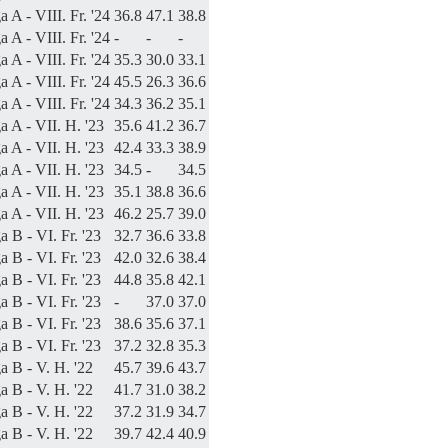
a A - VIII. Fr. '24
36.8
47.1
38.8
a A - VIII. Fr. '24
-
-
-
a A - VIII. Fr. '24
35.3
30.0
33.1
a A - VIII. Fr. '24
45.5
26.3
36.6
a A - VIII. Fr. '24
34.3
36.2
35.1
a A - VII. H. '23
35.6
41.2
36.7
a A - VII. H. '23
42.4
33.3
38.9
a A - VII. H. '23
34.5
-
34.5
a A - VII. H. '23
35.1
38.8
36.6
a A - VII. H. '23
46.2
25.7
39.0
a B - VI. Fr. '23
32.7
36.6
33.8
a B - VI. Fr. '23
42.0
32.6
38.4
a B - VI. Fr. '23
44.8
35.8
42.1
a B - VI. Fr. '23
-
37.0
37.0
a B - VI. Fr. '23
38.6
35.6
37.1
a B - VI. Fr. '23
37.2
32.8
35.3
a B - V. H. '22
45.7
39.6
43.7
a B - V. H. '22
41.7
31.0
38.2
a B - V. H. '22
37.2
31.9
34.7
a B - V. H. '22
39.7
42.4
40.9