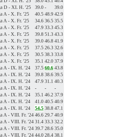
a D - XI. H. '25
38.0
45.1
40.4
a D - XI. H. '25
39.0
-
39.0
a A - X. Fr. '25
40.5
48.9
42.9
a A - X. Fr. '25
34.6
36.5
35.5
a A - X. Fr. '25
47.9
33.3
45.3
a A - X. Fr. '25
39.8
51.3
43.3
a A - X. Fr. '25
39.0
46.8
41.9
a A - X. Fr. '25
37.5
26.3
32.6
a A - X. Fr. '25
30.5
38.3
33.8
a A - X. Fr. '25
35.1
42.0
37.9
a A - IX. H. '24
37.5
60.6
43.8
a A - IX. H. '24
39.8
38.6
39.5
a A - IX. H. '24
47.9
31.1
40.3
a A - IX. H. '24
-
-
-
a A - IX. H. '24
35.1
46.2
37.9
a A - IX. H. '24
41.0
40.5
40.9
a A - IX. H. '24
54.5
38.8
47.1
a A - VIII. Fr. '24
46.6
29.7
40.9
a A - VIII. Fr. '24
31.4
33.3
32.2
a A - VIII. Fr. '24
39.7
28.6
35.0
a A - VIII. Fr. '24
44.0
28.4
38.1