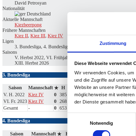
David Petrosyan
Nationalität
Deutschland
Aktuelle Mannschaft
Kiezbeerpong
Frühere Mannschaften
Kiez II
,
Kiez III
,
Kiez IV
Ligen
Zustimmung
3. Bundesliga, 4. Bundesliga, 5. Bundesliga
Saisons
V. Herbst 2022, VI. Frühjahr 2023, VII. Herbst 2023, VIII. Fr
XIII. Herbst 2026
Diese Webseite verwendet 
Wir verwenden Cookies, um I
3. Bundesliga
und die Zugriffe auf unsere 
Website an unsere Partner fü
Saison
Mannschaft
H
S
%
M
M+
M-
MW%
G
★
möglicherweise mit weiteren
V. H. 2022
Kiez IV
0
385
1047
36.8
16
6
10
37.5
60
VI. Fr. 2023
Kiez IV
0
268
715
37.5
11
3
8
27.3
42
der Dienste gesammelt habe
Gesamt
-
0
653
1762
37.1
27
9
18
33.3
102
Einwilligungsauswahl
4. Bundesliga
Notwendig
Saison
Mannschaft
H
S
%
M
M+
M-
MW%
★