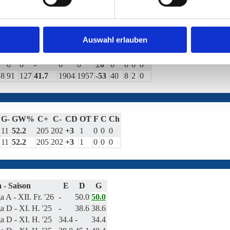
3
23
10
69.7
310
281
+29
5
4
0
0
4
21
43
32.8
546
587
-41
9
3
0
0
6
27
29
48.2
495
482
+13
11
1
1
0
Auswahl erlauben
2
20
42
32.3
527
577
-50
15
0
1
0
0
3
0.0
26
30
-4
0
0
0
0
0
0
-
0
0
±0
0
0
0
0
18
91
127
41.7
1904
1957
-53
40
8
2
0
G-
GW%
C+
C-
CD
OT
F
C
Ch
11
52.2
205
202
+3
1
0
0
0
11
52.2
205
202
+3
1
0
0
0
 - Saison
E
D
G
a A - XII. Fr. '26
-
50.0
50.0
a D - XI. H. '25
-
38.6
38.6
a D - XI. H. '25
34.4
-
34.4