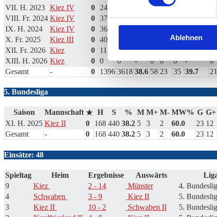
VII. H. 2023
Kiez IV
0
247
663
37.3
9
7
2
77.8
3
VIII. Fr. 2024
Kiez IV
0
372
1023
36.4
18
5
13
27.8
6
IX. H. 2024
Kiez IV
0
364
888
41.0
14
7
7
50.0
5
Ablehnen
X. Fr. 2025
Kiez III
0
402
1022
39.3
16
4
12
25.0
6
XII. Fr. 2026
Kiez
0
11
22
50.0
1
0
1
0.0
3
XIII. H. 2026
Kiez
0
0
0
-
0
0
0
-
0
Gesamt
-
0
1396
3618
38.6
58
23
35
39.7
2
5. Bundesliga
Saison
Mannschaft
H
S
%
M
M+
M-
MW%
G
G+
★
XI. H. 2025
Kiez II
0
168
440
38.2
5
3
2
60.0
23
12
Gesamt
-
0
168
440
38.2
5
3
2
60.0
23
12
Einsätze: 48
Spieltag
Heim
Ergebnisse
Auswärts
Liga
9
Kiez
2 - 14
Münster
4. Bundeslig
4
Schwaben
3 - 9
Kiez II
5. Bundeslig
3
Kiez II
10 - 2
Schwaben II
5. Bundeslig