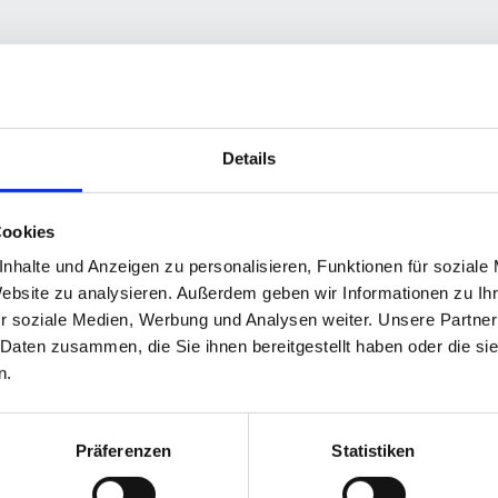
Details
ühjahr 2024, IX. Herbst 2024, X. Frühjahr 2025, XI. Herbst 2025, XII.
Cookies
nhalte und Anzeigen zu personalisieren, Funktionen für soziale
Website zu analysieren. Außerdem geben wir Informationen zu I
r soziale Medien, Werbung und Analysen weiter. Unsere Partner
G+
G-
GW%
C+
C-
CD
OT
F
C
Ch
 Daten zusammen, die Sie ihnen bereitgestellt haben oder die s
23
37
38.3
518
560
-42
16
1
1
1
13
29
31.0
354
394
-40
12
0
0
0
n.
36
66
35.3
872
954
-82
28
1
1
1
Präferenzen
Statistiken
G
G+
G-
GW%
C+
C-
CD
OT
F
C
Ch