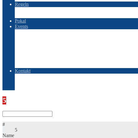
Regeln
Regelwerk – Liga
Regelwerk – Game
Pokal
Events
Baltic Searies
Baltic Searies 2025
Baltic Searies 2026
OSOBP
OSOBP 2022
OSOBP 2023
OSOBP 2025
Kontakt
AGBs
Impressum
Datenschutz
5
David Petrosyan
#
5
Name