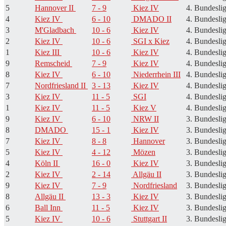
5
Hannover II
7 - 9
Kiez IV
4. Bundeslig
4
Kiez IV
6 - 10
DMADO II
4. Bundeslig
3
M'Gladbach
10 - 6
Kiez IV
4. Bundeslig
2
Kiez IV
10 - 6
SGI x Kiez
4. Bundeslig
1
Kiez III
10 - 6
Kiez IV
4. Bundeslig
9
Remscheid
7 - 9
Kiez IV
4. Bundeslig
8
Kiez IV
6 - 10
Niederrhein III
4. Bundeslig
7
Nordfriesland II
3 - 13
Kiez IV
4. Bundeslig
3
Kiez IV
11 - 5
SGI
4. Bundeslig
1
Kiez IV
11 - 5
Kiez V
4. Bundeslig
9
Kiez IV
6 - 10
NRW II
3. Bundeslig
8
DMADO
15 - 1
Kiez IV
3. Bundeslig
7
Kiez IV
8 - 8
Hannover
3. Bundeslig
5
Kiez IV
4 - 12
Mözen
3. Bundeslig
4
Köln II
16 - 0
Kiez IV
3. Bundeslig
2
Kiez IV
2 - 14
Allgäu II
3. Bundeslig
9
Kiez IV
7 - 9
Nordfriesland
3. Bundeslig
8
Allgäu II
13 - 3
Kiez IV
3. Bundeslig
6
Ball Inn
11 - 5
Kiez IV
3. Bundeslig
5
Kiez IV
10 - 6
Stuttgart II
3. Bundeslig