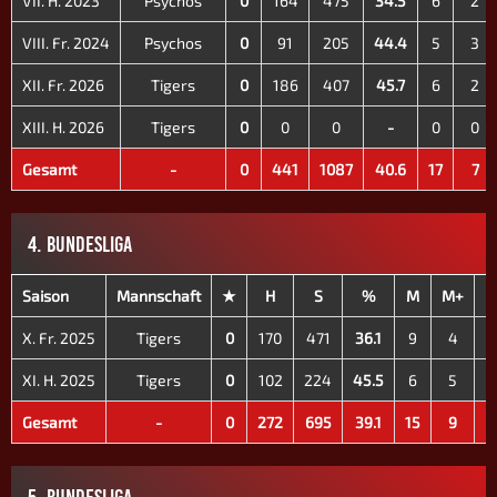
VII. H. 2023
Psychos
0
164
475
34.5
6
2
VIII. Fr. 2024
Psychos
0
91
205
44.4
5
3
XII. Fr. 2026
Tigers
0
186
407
45.7
6
2
XIII. H. 2026
Tigers
0
0
0
-
0
0
Gesamt
-
0
441
1087
40.6
17
7
4. BUNDESLIGA
Saison
Mannschaft
★
H
S
%
M
M+
M
X. Fr. 2025
Tigers
0
170
471
36.1
9
4
XI. H. 2025
Tigers
0
102
224
45.5
6
5
Gesamt
-
0
272
695
39.1
15
9
5. BUNDESLIGA