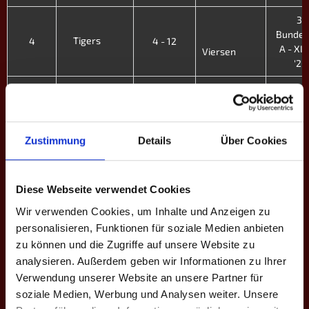
3.
Bundes
Tigers
4
4 - 12
A - XII.
Viersen
'26
3.
Hinterland
Bundes
Tigers
3
12 - 4
A - XII.
'26
Zustimmung
Details
Über Cookies
3.
Bundes
Solingen
Tigers
1
12 - 4
A - XII.
Diese Webseite verwendet Cookies
'26
Wir verwenden Cookies, um Inhalte und Anzeigen zu
personalisieren, Funktionen für soziale Medien anbieten
4.
Tigers
9
9 - 7
Bundes
zu können und die Zugriffe auf unsere Website zu
DMADO II
C - XI. H
analysieren. Außerdem geben wir Informationen zu Ihrer
Verwendung unserer Website an unsere Partner für
4.
GrizzlyBeers II
soziale Medien, Werbung und Analysen weiter. Unsere
Tigers
8
6 - 10
Bundes