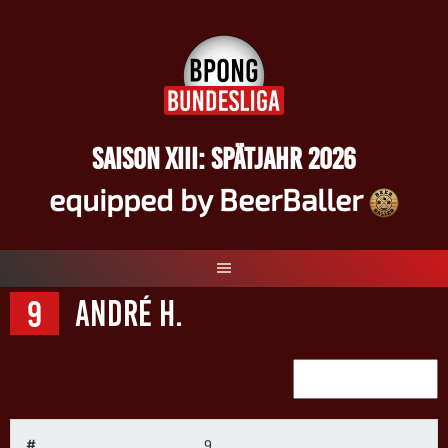
Springe
zum
Inhalt
SAISON XIII: SPÄTJAHR 2026
equipped by BeerBaller
9
André H.
#
9