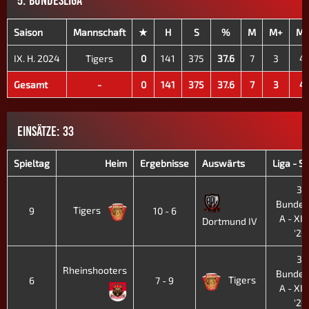
Saison
Mannschaft
★
H
S
%
M
M+
M-
IX. H. 2024
Tigers
0
141
375
37.6
7
3
4
Gesamt
-
0
141
375
37.6
7
3
4
EINSÄTZE: 33
Spieltag
Heim
Ergebnisse
Auswärts
Liga - S
3.
Bundes
Tigers
9
10 - 6
A - XII.
Dortmund IV
'26
3.
Rheinshooters
Bundes
Tigers
6
7 - 9
A - XII.
'26