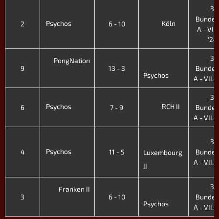
3.
Bundes
Psychos
Köln
2
6 - 10
A - VIII.
'24
3.
PongNation
9
13 - 3
Bundes
Psychos
A - VII. H
3.
Psychos
RCH II
6
7 - 9
Bundes
A - VII. H
3.
Psychos
4
11 - 5
Bundes
Luxembourg
A - VII. H
II
3.
Franken II
3
6 - 10
Bundes
Psychos
A - VII. H