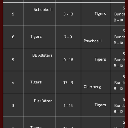
5.
Schobbe II
Tigers
9
3 - 13
Bundes
B - IX. H
5.
Tigers
6
7 - 9
Bundes
Psychos II
B - IX. H
5.
BB Allstars
Tigers
5
0 - 16
Bundes
B - IX. H
5.
Tigers
4
13 - 3
Bundes
Oberberg
B - IX. H
5.
BierBären
Tigers
3
1 - 15
Bundes
B - IX. H
5.
Tigers