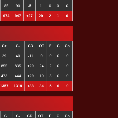
85
90
-5
1
0
0
0
974
947
+27
29
2
1
0
C+
C-
CD
OT
F
C
Ch
29
40
-11
0
0
0
0
855
835
+20
24
2
0
0
473
444
+29
10
3
0
0
1357
1319
+38
34
5
0
0
C+
C-
CD
OT
F
C
Ch