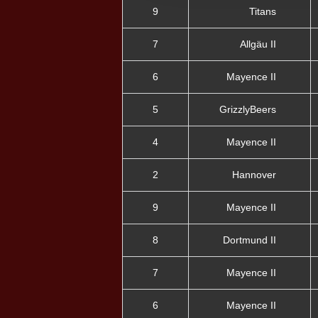
9
Titans
7
Allgäu II
6
Mayence II
5
GrizzlyBeers
4
Mayence II
2
Hannover
9
Mayence II
8
Dortmund II
7
Mayence II
6
Mayence II