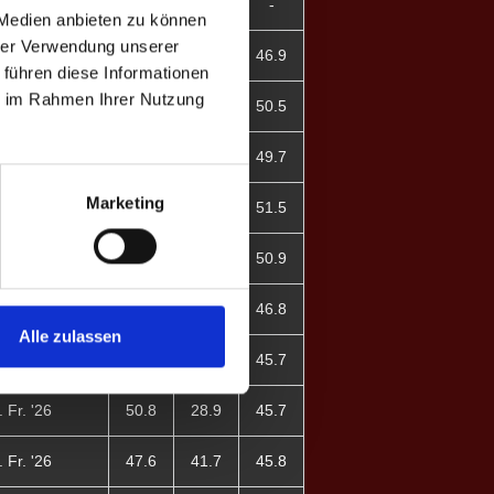
. H. '26
-
-
-
 Medien anbieten zu können
hrer Verwendung unserer
. H. '26
47.0
46.4
46.9
 führen diese Informationen
ie im Rahmen Ihrer Nutzung
 Fr. '26
46.5
57.9
50.5
 Fr. '26
46.8
63.0
49.7
Marketing
 Fr. '26
50.8
53.1
51.5
 Fr. '26
51.5
50.0
50.9
 Fr. '26
47.0
46.3
46.8
Alle zulassen
 Fr. '26
48.5
41.3
45.7
 Fr. '26
50.8
28.9
45.7
 Fr. '26
47.6
41.7
45.8