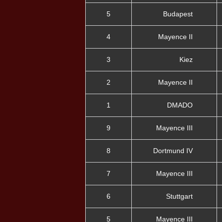
5
Budapest
4
Mayence II
3
Kiez
2
Mayence II
1
DMADO
9
Mayence III
8
Dortmund IV
7
Mayence III
6
Stuttgart
5
Mayence III