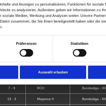
3 - 1
Köln
Bundesliga - XIII
nhalte und Anzeigen zu personalisieren, Funktionen für soziale
Website zu analysieren. Außerdem geben wir Informationen zu I
8 - 8
Mayence
Bundesliga - XIII
r soziale Medien, Werbung und Analysen weiter. Unsere Partner
 Daten zusammen, die Sie ihnen bereitgestellt haben oder die s
4 - 12
Dortmund
Bundesliga - XII.
n.
9 - 7
Niederrhein
Bundesliga - XII.
Präferenzen
Statistiken
9 - 7
GrizzlyBeers
Bundesliga - XII.
14 - 2
Mayence II
Bundesliga - XII.
8 - 8
Köln
Bundesliga - XII.
Auswahl erlauben
9 - 7
Mayence II
Bundesliga - XII.
7 - 9
RCH
Bundesliga - XII.
13 - 3
Mayence II
Bundesliga - XII.