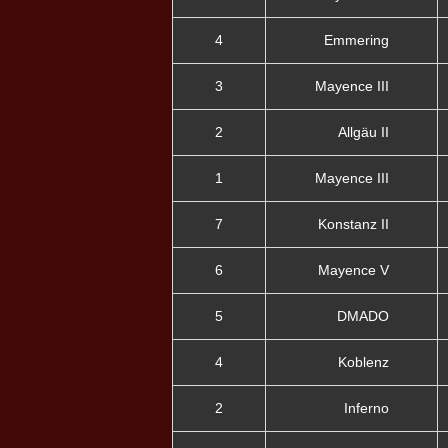
4
Emmering
3
Mayence III
2
Allgäu II
1
Mayence III
7
Konstanz II
6
Mayence V
5
DMADO
4
Koblenz
2
Inferno