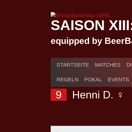
Springe
zum
Inhalt
SAISON XII
equipped by BeerB
STARTSEITE
MATCHES
D
REGELN
POKAL
EVENTS
9
Henni D. ♀