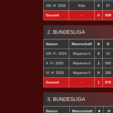
XIII. H. 2026
Köln
0
67
Gesamt
-
0
698
2. BUNDESLIGA
Saison
Mannschaft
★
H
VIII. Fr. 2024
Mayence II
0
10
X. Fr. 2025
Mayence II
1
580
XI. H. 2025
Mayence II
0
288
Gesamt
-
1
878
3. BUNDESLIGA
Saison
Mannschaft
★
H