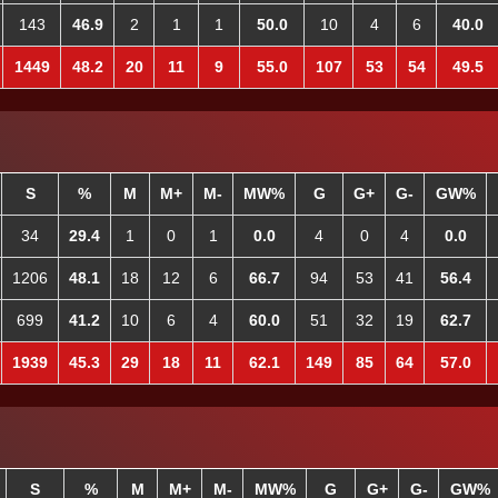
143
46.9
2
1
1
50.0
10
4
6
40.0
1449
48.2
20
11
9
55.0
107
53
54
49.5
S
%
M
M+
M-
MW%
G
G+
G-
GW%
34
29.4
1
0
1
0.0
4
0
4
0.0
1206
48.1
18
12
6
66.7
94
53
41
56.4
699
41.2
10
6
4
60.0
51
32
19
62.7
1939
45.3
29
18
11
62.1
149
85
64
57.0
S
%
M
M+
M-
MW%
G
G+
G-
GW%