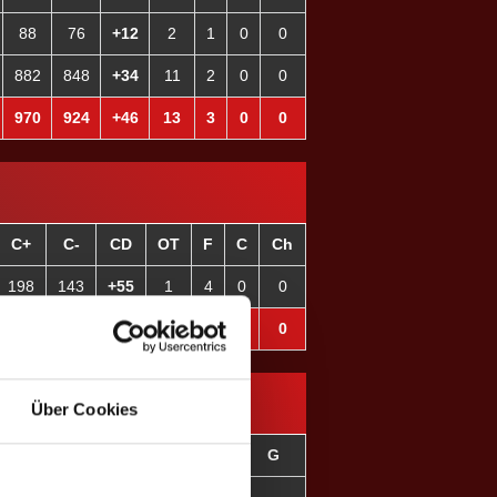
88
76
+12
2
1
0
0
882
848
+34
11
2
0
0
970
924
+46
13
3
0
0
C+
C-
CD
OT
F
C
Ch
198
143
+55
1
4
0
0
198
143
+55
1
4
0
0
Über Cookies
son
E
D
G