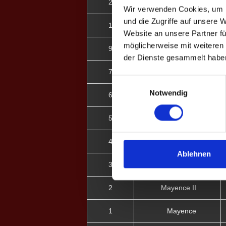
2
Dortmund
Wir verwenden Cookies, um I
und die Zugriffe auf unsere 
1
Köln
Website an unsere Partner fü
möglicherweise mit weiteren
9
Mayence II
der Dienste gesammelt habe
7
Mayence II
Einwilligungsauswahl
Notwendig
6
Mayence II
5
Allgäu
4
Mayence II
Ablehnen
3
Emmering
2
Mayence II
1
Mayence