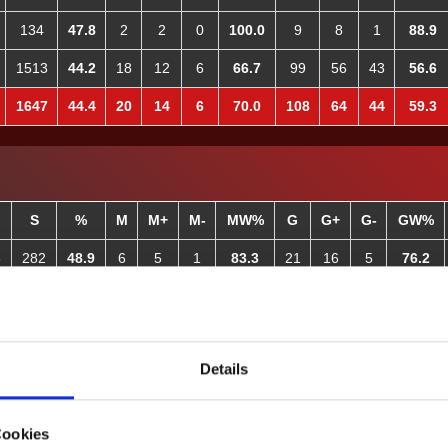
134
47.8
2
2
0
100.0
9
8
1
88.9
1513
44.2
18
12
6
66.7
99
56
43
56.6
1647
44.4
20
14
6
70.0
108
64
44
59.3
S
%
M
M+
M-
MW%
G
G+
G-
GW%
8
282
48.9
6
5
1
83.3
21
16
5
76.2
8
282
48.9
6
5
1
83.3
21
16
5
76.2
Details
Ergebnisse
Auswärts
Liga - Sai
Cookies