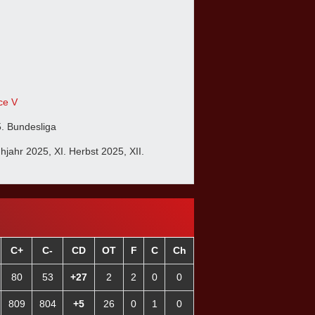
ce V
5. Bundesliga
ühjahr 2025, XI. Herbst 2025, XII.
C+
C-
CD
OT
F
C
Ch
80
53
+27
2
2
0
0
809
804
+5
26
0
1
0