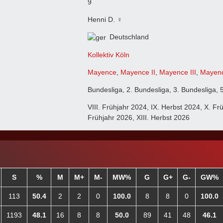
9
Henni D. ♀
Deutschland
Kollektiv Köln
Mayence
,
Mayence II
,
Mayence III
,
Mayen
Bundesliga, 2. Bundesliga, 3. Bundesliga, 
VIII. Frühjahr 2024, IX. Herbst 2024, X. Fr
Frühjahr 2026, XIII. Herbst 2026
S
%
M
M+
M-
MW%
G
G+
G-
GW%
113
50.4
2
2
0
100.0
8
8
0
100.0
1193
48.1
16
8
8
50.0
89
41
48
46.1