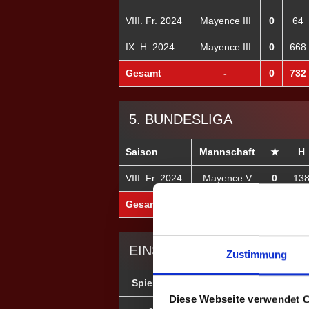
VIII. Fr. 2024
Mayence III
0
64
IX. H. 2024
Mayence III
0
668
Gesamt
-
0
732
5. BUNDESLIGA
Saison
Mannschaft
★
H
VIII. Fr. 2024
Mayence V
0
13
Gesamt
-
0
13
EINSÄTZE: 40
Zustimmung
Spieltag
Heim
Diese Webseite verwendet 