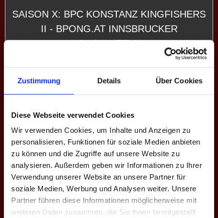
SAISON X: BPC KONSTANZ KINGFISHERS
II - BPONG.AT INNSBRUCKER
OACHKATZLN
5. Bundesliga:
Spieltag 5
Zustimmung
Details
Über Cookies
6
-
6
SAISON X: SWABIAN BEERPONG CLUB II -
Diese Webseite verwendet Cookies
BPC KONSTANZ KINGFISHERS II
Wir verwenden Cookies, um Inhalte und Anzeigen zu
personalisieren, Funktionen für soziale Medien anbieten
zu können und die Zugriffe auf unsere Website zu
5. Bundesliga:
Spieltag 4
analysieren. Außerdem geben wir Informationen zu Ihrer
8
-
4
Verwendung unserer Website an unsere Partner für
SAISON X: BEERPONG LUDWIGSBURG -
soziale Medien, Werbung und Analysen weiter. Unsere
Partner führen diese Informationen möglicherweise mit
BPC KONSTANZ KINGFISHERS II
weiteren Daten zusammen, die Sie ihnen bereitgestellt