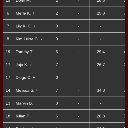
19
Domi M.
2
-
28.8
50
6
Merle K. ♀
2
-
25.8
75
7
Lily K. C. ♀
0
-
-
8
Kim Luisa G. ♀
0
-
-
19
Tommy T.
6
-
29.4
41
17
Jojo K. ♀
7
-
26.7
21
17
Diego C. F.
0
-
-
14
Melissa S. ♀
7
-
34.8
71
13
Marvin B.
0
-
-
18
Kilian P.
6
-
26.8
58