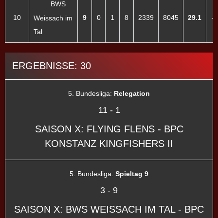
BWS
10
9
0
1
8
2339
8045
29.1
-
Weissach im
Tal
ERGEBNISSE: 30
5. Bundesliga:
Relegation
11
-
1
SAISON X: FLYING FLENS - BPC
KONSTANZ KINGFISHERS II
5. Bundesliga:
Spieltag 9
3
-
9
SAISON X: BWS WEISSACH IM TAL - BPC