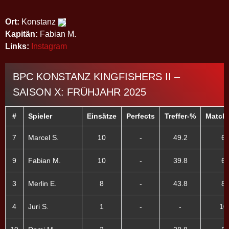
Ort:
Konstanz
Kapitän:
Fabian M.
Links:
Instagram
BPC KONSTANZ KINGFISHERS II –
SAISON X: FRÜHJAHR 2025
#
Spieler
Einsätze
Perfects
Treffer-%
Match
7
Marcel S.
10
-
49.2
68
9
Fabian M.
10
-
39.8
60
3
Merlin E.
8
-
43.8
81
4
Juri S.
1
-
-
10