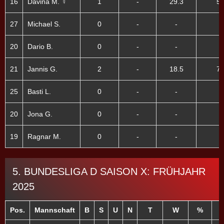
16
Davina M. ♀
1
-
29.3
50
27
Michael S.
0
-
-
20
Dario B.
0
-
-
21
Jannis G.
2
-
18.5
75
25
Basti L.
0
-
-
20
Jona G.
0
-
-
19
Ragnar M.
0
-
-
5. BUNDESLIGA D SAISON X: FRÜHJAHR
2025
Pos.
Mannschaft
B
S
U
N
T
W
%