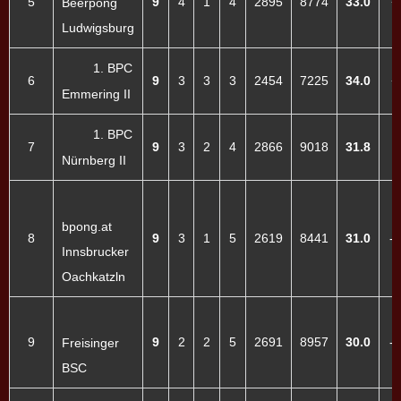
5
9
4
1
4
2895
8774
33.0
+
Beerpong
Ludwigsburg
1. BPC
6
9
3
3
3
2454
7225
34.0
+
Emmering II
1. BPC
7
9
3
2
4
2866
9018
31.8
-
Nürnberg II
bpong.at
8
9
3
1
5
2619
8441
31.0
-
Innsbrucker
Oachkatzln
9
9
2
2
5
2691
8957
30.0
-
Freisinger
BSC