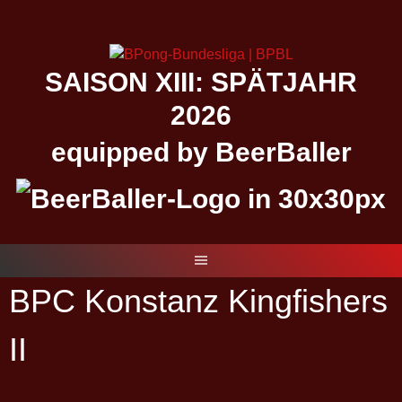
Springe
zum
Inhalt
SAISON XIII: SPÄTJAHR
2026
equipped by BeerBaller
BPC Konstanz Kingfishers
II