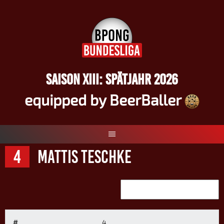
Springe
zum
Inhalt
SAISON XIII: SPÄTJAHR 2026
equipped by BeerBaller
4
Mattis Teschke
#
4