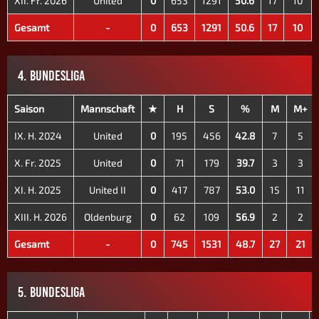
XII. Fr. 2026
United
0
653
1291
50.6
17
10
Gesamt
-
0
653
1291
50.6
17
10
4. BUNDESLIGA
Saison
Mannschaft
★
H
S
%
M
M+
IX. H. 2024
United
0
195
456
42.8
7
5
X. Fr. 2025
United
0
71
179
39.7
3
3
XI. H. 2025
United II
0
417
787
53.0
15
11
XIII. H. 2026
Oldenburg
0
62
109
56.9
2
2
Gesamt
-
0
745
1531
48.7
27
21
5. BUNDESLIGA