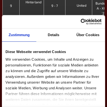
Hinterland
Bundes
United
9
9 - 7
A - XII.
'26
3.
Niederrhein
Bundes
United
8
6 - 10
A - XII.
II
Zustimmung
Details
Über Cookies
'26
3.
Bundes
Diese Webseite verwendet Cookies
United
Solingen
7
6 - 10
A - XII.
Wir verwenden Cookies, um Inhalte und Anzeigen zu
'26
personalisieren, Funktionen für soziale Medien anbieten
3.
zu können und die Zugriffe auf unsere Website zu
Dortmund IV
Bundes
analysieren. Außerdem geben wir Informationen zu Ihrer
United
6
7 - 9
A - XII.
Verwendung unserer Website an unsere Partner für
'26
soziale Medien, Werbung und Analysen weiter. Unsere
Partner führen diese Informationen möglicherweise mit
3.
weiteren Daten zusammen, die Sie ihnen bereitgestellt
Bundes
United
Köln II
5
5 - 11
A - XII.
haben oder die sie im Rahmen Ihrer Nutzung der Dienste