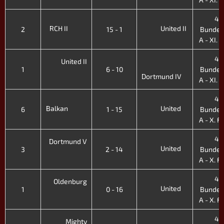
4.
RCH II
United II
2
15 - 1
Bundes
A - XI. H
4.
United II
1
6 - 10
Bundes
Dortmund IV
A - XI. H
4.
Balkan
United
6
1 - 15
Bundes
A - X. Fr
4.
Dortmund V
United
3
2 - 14
Bundes
A - X. Fr
4.
Oldenburg
United
1
0 - 16
Bundes
A - X. Fr
4.
Mighty