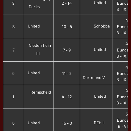
United
9
2 - 14
Bundes
Ducks
B - IX. H
4.
United
Schobbe
8
10 - 6
Bundes
B - IX. H
4.
Niederrhein
United
7
7 - 9
Bundes
III
B - IX. H
4.
United
6
11 - 5
Bundes
Dortmund V
B - IX. H
4.
Remscheid
United
1
4 - 12
Bundes
B - IX. H
5.
Bundes
United
RCH II
6
16 - 0
B - VIII.