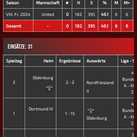
Saison
Mannschaft
★
H
S
%
M
M+
VIII. Fr. 2024
United
0
182
395
46.1
6
6
Gesamt
-
0
182
395
46.1
6
6
EINSÄTZE: 31
Spieltag
Heim
Ergebnisse
Auswärts
Liga - S
4.
Oldenburg
Bundes
2
2 - 2
Nordfriesland
A - XIII
II
'26
4.
Dortmund IV
Bundes
1
1 - 15
A - XIII
Oldenburg
'26
3.