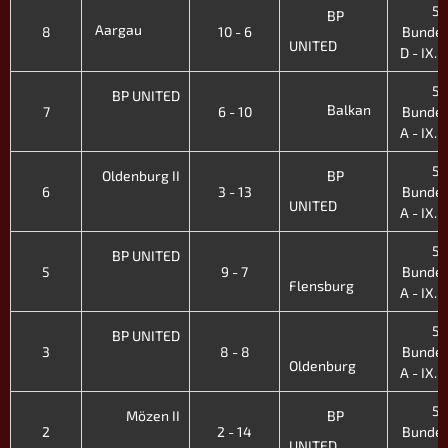
5.
BP
Aargau
8
10 - 6
Bundes
UNITED
D - IX. H
5.
BP UNITED
Balkan
7
6 - 10
Bundes
A - IX. H
5.
Oldenburg II
BP
6
3 - 13
Bundes
UNITED
A - IX. H
5.
BP UNITED
5
9 - 7
Bundes
Flensburg
A - IX. H
5.
BP UNITED
3
8 - 8
Bundes
Oldenburg
A - IX. H
5.
Mözen II
BP
2
2 - 14
Bundes
UNITED