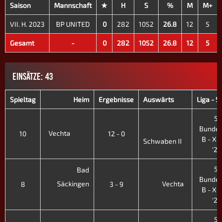
Saison
Mannschaft
★
H
S
%
M
M+
VII. H. 2023
BP UNITED
0
282
1052
26.8
12
5
Gesamt
-
0
282
1052
26.8
12
5
EINSÄTZE: 43
Spieltag
Heim
Ergebnisse
Auswärts
Liga - S
5.
Bundes
Vechta
10
12 - 0
B - XII.
Schwaben II
'26
5.
Bad
Bundes
Säckingen
Vechta
8
3 - 9
B - XII.
'26
5.