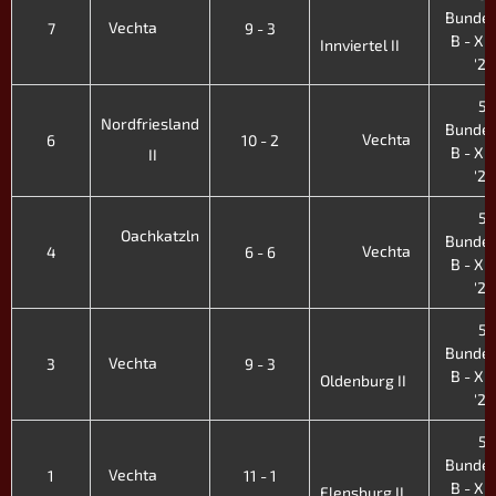
Bundes
Vechta
7
9 - 3
B - XII.
Innviertel II
'26
5.
Nordfriesland
Bundes
Vechta
6
10 - 2
B - XII.
II
'26
5.
Oachkatzln
Bundes
Vechta
4
6 - 6
B - XII.
'26
5.
Bundes
Vechta
3
9 - 3
B - XII.
Oldenburg II
'26
5.
Bundes
Vechta
1
11 - 1
B - XII.
Flensburg II