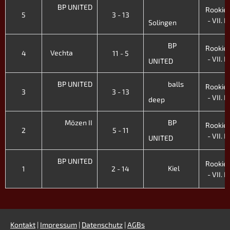
BP UNITED
Rookie-
5
3 - 13
- VII. H
Solingen
BP
Rookie-
Vechta
4
11 - 5
- VII. H
UNITED
BP UNITED
balls
Rookie-
3
3 - 13
- VII. H
deep
Mözen II
BP
Rookie-
2
5 - 11
- VII. H
UNITED
BP UNITED
Rookie-
Kiel
1
2 - 14
- VII. H
Kontakt
|
Impressum
|
Datenschutz
|
AGBs