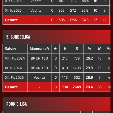
X. Fr. 2025
Vechta
0
401
1194
33.6
16
9
XI. H. 2025
Vechta
0
205
572
35.8
10
3
Gesamt
-
0
606
1766
34.3
26
12
5. BUNDESLIGA
Saison
Mannschaft
★
H
S
%
M
M+
VIII. Fr. 2024
BP UNITED
0
216
739
29.2
10
4
IX. H. 2024
BP UNITED
0
419
1408
29.8
16
11
XII. Fr. 2026
Vechta
0
145
502
28.9
9
4
Gesamt
-
0
780
2649
29.4
35
19
ROOKIE-LIGA