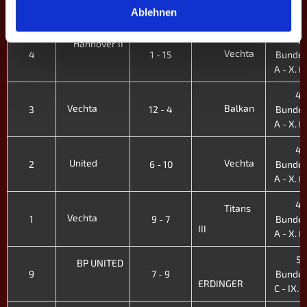
A - X. Fr
III
Ablehnen
4.
Hannover II
Vechta
4
1 - 15
Bundes
A - X. Fr
4.
Vechta
Balkan
3
12 - 4
Bundes
A - X. Fr
4.
United
Vechta
2
6 - 10
Bundes
A - X. Fr
4.
Titans
Vechta
1
9 - 7
Bundes
III
A - X. Fr
5.
BP UNITED
9
7 - 9
Bundes
ERDINGER
C - IX. H