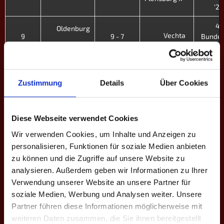
'26
4.
Oldenburg
Vechta
9
9 - 7
Bundes
C - XI. H
4.
Vechta
8
3 - 13
Bundes
Zustimmung
Details
Über Cookies
Oberberg
C - XI. H
4.
Mayence IV
Vechta
7
15 - 1
Bundes
Diese Webseite verwendet Cookies
C - XI. H
Wir verwenden Cookies, um Inhalte und Anzeigen zu
4.
personalisieren, Funktionen für soziale Medien anbieten
Vechta
3
5 - 11
Bundes
zu können und die Zugriffe auf unsere Website zu
Flensburg
C - XI. H
analysieren. Außerdem geben wir Informationen zu Ihrer
Verwendung unserer Website an unsere Partner für
4.
Tönisvorst
soziale Medien, Werbung und Analysen weiter. Unsere
Vechta
2
9 - 7
Bundes
Partner führen diese Informationen möglicherweise mit
C - XI. H
weiteren Daten zusammen, die Sie ihnen bereitgestellt