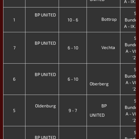
A - IX. H
5.
BP UNITED
Bottrop
1
10 - 6
Bundes
A - IX. H
5.
BP UNITED
Bundes
Vechta
7
6 - 10
A - VIII
'24
5.
BP UNITED
Bundes
6
6 - 10
A - VIII
Oberberg
'24
5.
Oldenburg
BP
Bundes
5
9 - 7
A - VIII
UNITED
'24
5.
BP UNITED
Bundes