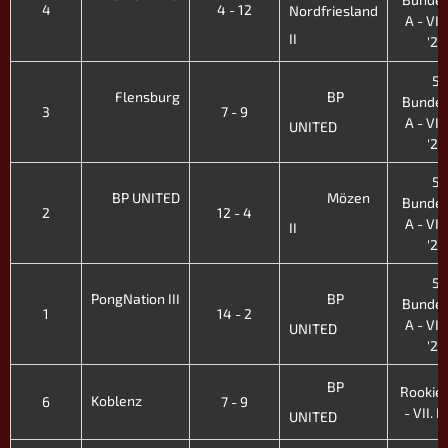
4
4 - 12
Nordfriesland
A - VIII
II
'24
5.
Flensburg
BP
Bundes
3
7 - 9
A - VIII
UNITED
'24
5.
BP UNITED
Mözen
Bundes
2
12 - 4
A - VIII
II
'24
5.
PongNation III
BP
Bundes
1
14 - 2
A - VIII
UNITED
'24
BP
Rookie-
Koblenz
6
7 - 9
- VII. H
UNITED