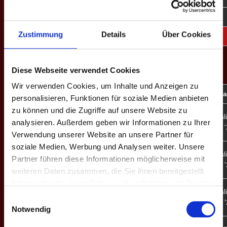
VII. H. 2023
Serbia
5
769
1058
72.7
16
12
Zustimmung
Details
Über Cookies
Gesamt
-
5
769
1058
72.7
16
12
EINSÄTZE: 30
Diese Webseite verwendet Cookies
Wir verwenden Cookies, um Inhalte und Anzeigen zu
Spieltag
Heim
Ergebnisse
Auswärts
Liga - S
personalisieren, Funktionen für soziale Medien anbieten
zu können und die Zugriffe auf unsere Website zu
Mayence
Bundesli
5
13 - 3
analysieren. Außerdem geben wir Informationen zu Ihrer
X. Fr. 
Serbia
Verwendung unserer Website an unsere Partner für
soziale Medien, Werbung und Analysen weiter. Unsere
Bundesli
Partner führen diese Informationen möglicherweise mit
4
Serbia
12 - 4
X. Fr. 
Emmering
weiteren Daten zusammen, die Sie ihnen bereitgestellt
haben oder die sie im Rahmen Ihrer Nutzung der Dienste
Franken
Bundesli
gesammelt haben.
3
10 - 6
Einwilligungsauswahl
X. Fr. 
Serbia
Notwendig