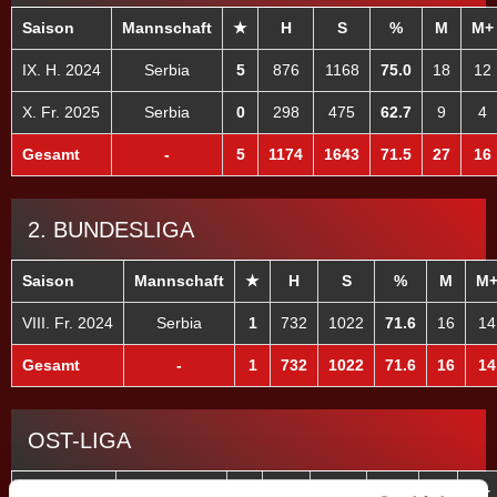
Saison
Mannschaft
★
H
S
%
M
M+
IX. H. 2024
Serbia
5
876
1168
75.0
18
12
X. Fr. 2025
Serbia
0
298
475
62.7
9
4
Gesamt
-
5
1174
1643
71.5
27
16
2. BUNDESLIGA
Saison
Mannschaft
★
H
S
%
M
M
VIII. Fr. 2024
Serbia
1
732
1022
71.6
16
14
Gesamt
-
1
732
1022
71.6
16
14
OST-LIGA
Saison
Mannschaft
★
H
S
%
M
M+