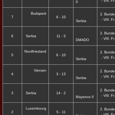
- VIII. Fr
II
Budapest
2. Bunde
7
6 - 10
- VIII. Fr
Serbia
2. Bunde
6
Serbia
11 - 5
- VIII. Fr
DMADO
Nordfriesland
2. Bunde
5
6 - 10
- VIII. Fr
Serbia
Viersen
2. Bunde
4
3 - 13
- VIII. Fr
Serbia
2. Bunde
3
Serbia
14 - 2
- VIII. Fr
Mayence II
Luxembourg
2. Bunde
2
5 - 11
- VIII. Fr