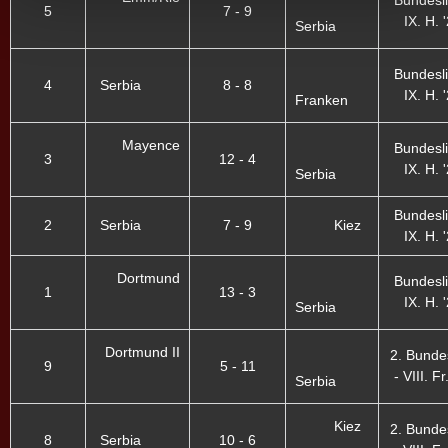
Bundesli
5
7 - 9
IX. H. 
Serbia
Bundesli
4
Serbia
8 - 8
IX. H. 
Franken
Mayence
Bundesli
3
12 - 4
IX. H. 
Serbia
Bundesli
2
Serbia
7 - 9
Kiez
IX. H. 
Dortmund
Bundesli
1
13 - 3
IX. H. 
Serbia
Dortmund II
2. Bunde
9
5 - 11
- VIII. Fr
Serbia
Kiez
2. Bunde
8
Serbia
10 - 6