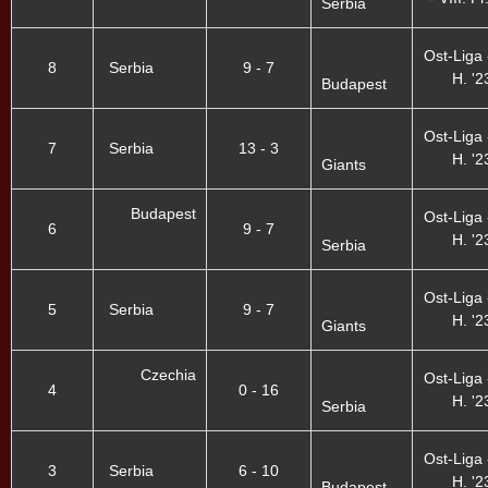
Serbia
Ost-Liga -
8
Serbia
9 - 7
H. '2
Budapest
Ost-Liga -
7
Serbia
13 - 3
H. '2
Giants
Budapest
Ost-Liga -
6
9 - 7
H. '2
Serbia
Ost-Liga -
5
Serbia
9 - 7
H. '2
Giants
Czechia
Ost-Liga -
4
0 - 16
H. '2
Serbia
Ost-Liga -
3
Serbia
6 - 10
H. '2
Budapest