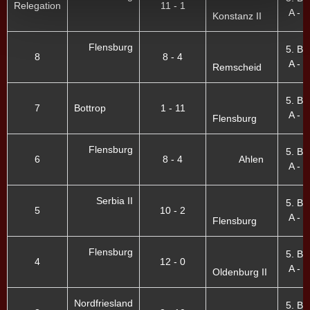
Relegation
11 - 1
A - X
Konstanz II
Flensburg
5. Bu
8
8 - 4
A - X
Remscheid
5. Bu
7
Bottrop
1 - 11
A - X
Flensburg
Flensburg
5. Bu
6
8 - 4
Ahlen
A - X
Serbia II
5. Bu
5
10 - 2
A - X
Flensburg
Flensburg
5. Bu
4
12 - 0
A - X
Oldenburg II
Nordfriesland
5. Bu