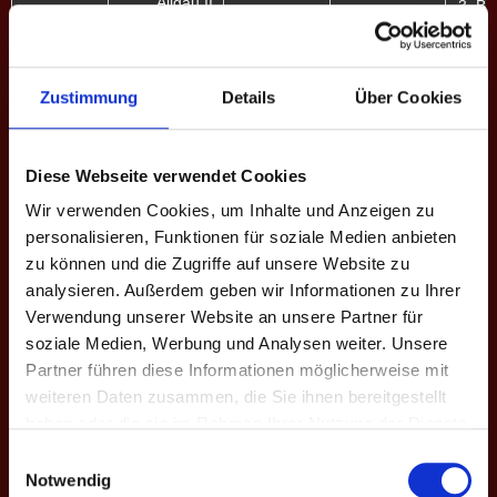
Allgäu II
3. Bu
6
7 - 9
B - XI
Flensburg
Flensburg
3. Bu
Zustimmung
Details
Über Cookies
5
6 - 10
B - XI
Rieberg
Stuttgart
3. Bu
Diese Webseite verwendet Cookies
4
11 - 5
B - XI
Flensburg
Wir verwenden Cookies, um Inhalte und Anzeigen zu
personalisieren, Funktionen für soziale Medien anbieten
Flensburg
3. Bu
zu können und die Zugriffe auf unsere Website zu
3
9 - 7
Titans
B - XI
analysieren. Außerdem geben wir Informationen zu Ihrer
Verwendung unserer Website an unsere Partner für
Flensburg
3. Bu
soziale Medien, Werbung und Analysen weiter. Unsere
2
10 - 6
B - XI
DMADO
Partner führen diese Informationen möglicherweise mit
weiteren Daten zusammen, die Sie ihnen bereitgestellt
Flensburg
4. Bu
haben oder die sie im Rahmen Ihrer Nutzung der Dienste
8
15 - 1
C - X
Tönisvorst
gesammelt haben.
Einwilligungsauswahl
Notwendig