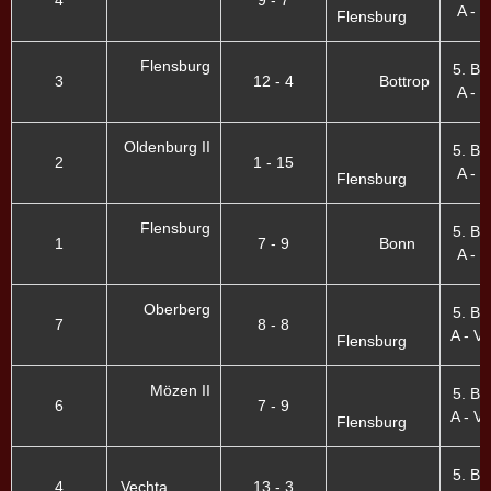
A - I
Flensburg
Flensburg
5. Bu
3
12 - 4
Bottrop
A - I
Oldenburg II
5. Bu
2
1 - 15
A - I
Flensburg
Flensburg
5. Bu
1
7 - 9
Bonn
A - I
Oberberg
5. Bu
7
8 - 8
A - VI
Flensburg
Mözen II
5. Bu
6
7 - 9
A - VI
Flensburg
5. Bu
4
Vechta
13 - 3