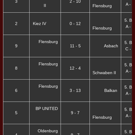
3
2 - 10
A - X
II
Flensburg
5. Bu
2
Kiez IV
0 - 12
A - X
Flensburg
Flensburg
5. Bu
9
11 - 5
Asbach
C - I
Flensburg
5. Bu
8
12 - 4
A - I
Schwaben II
Flensburg
5. Bu
6
3 - 13
Balkan
A - I
BP UNITED
5. Bu
5
9 - 7
A - I
Flensburg
Oldenburg
5. Bu
4
9 - 7