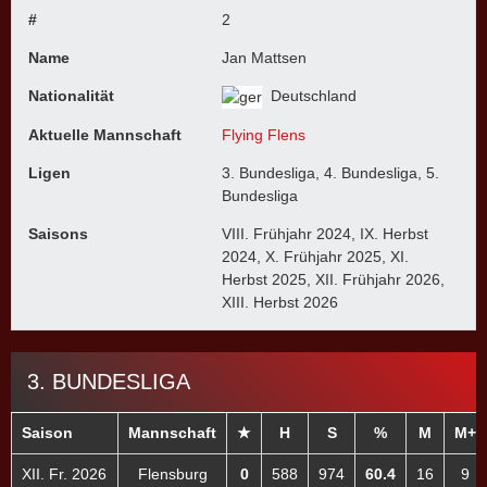
#
2
Name
Jan Mattsen
Nationalität
Deutschland
Aktuelle Mannschaft
Flying Flens
Ligen
3. Bundesliga, 4. Bundesliga, 5.
Bundesliga
Saisons
VIII. Frühjahr 2024, IX. Herbst
2024, X. Frühjahr 2025, XI.
Herbst 2025, XII. Frühjahr 2026,
XIII. Herbst 2026
3. BUNDESLIGA
Saison
Mannschaft
★
H
S
%
M
M+
XII. Fr. 2026
Flensburg
0
588
974
60.4
16
9