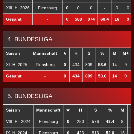
XIII. H. 2026
Flensburg
0
0
0
-
0
0
Gesamt
-
0
588
974
60.4
16
9
4. BUNDESLIGA
Saison
Mannschaft
★
H
S
%
M
M+
XI. H. 2025
Flensburg
0
434
809
53.6
14
9
Gesamt
-
0
434
809
53.6
14
9
5. BUNDESLIGA
Saison
Mannschaft
★
H
S
%
M
M
VIII. Fr. 2024
Flensburg
0
250
576
43.4
9
IX. H. 2024
Flensburg
0
423
813
52.0
16
1