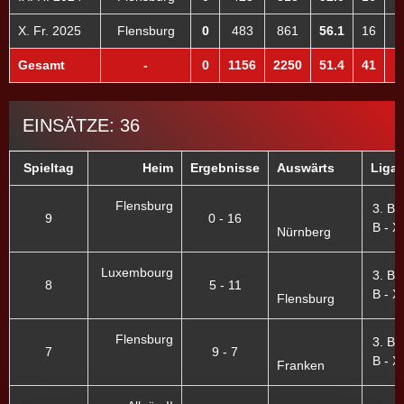
X. Fr. 2025
Flensburg
0
483
861
56.1
16
1
Gesamt
-
0
1156
2250
51.4
41
3
EINSÄTZE: 36
Spieltag
Heim
Ergebnisse
Auswärts
Liga 
Flensburg
3. Bu
9
0 - 16
B - XI
Nürnberg
Luxembourg
3. Bu
8
5 - 11
B - XI
Flensburg
Flensburg
3. Bu
7
9 - 7
B - XI
Franken