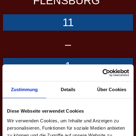
FLENSBURG
11
–
1
KONSTANZ II
Zustimmung
Details
Über Cookies
Diese Webseite verwendet Cookies
Übersicht
Scorecard
Performance
Wir verwenden Cookies, um Inhalte und Anzeigen zu
personalisieren, Funktionen für soziale Medien anbieten
SCORES
zu können und die Zugriffe auf unsere Website zu