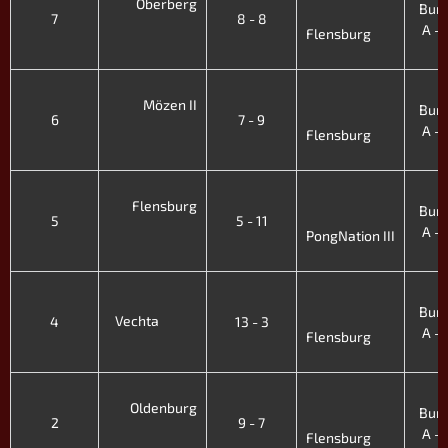
Oberberg
Bund
7
8 - 8
A - V
Flensburg
Mözen II
Bund
6
7 - 9
A - V
Flensburg
Flensburg
Bund
5
5 - 11
A - V
PongNation III
Bund
Vechta
4
13 - 3
A - V
Flensburg
Oldenburg
Bund
2
9 - 7
A - V
Flensburg