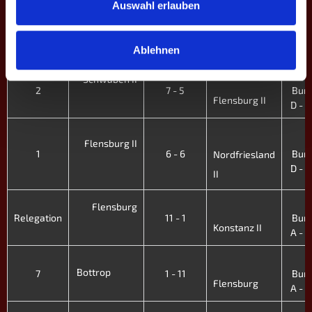
Auswahl erlauben
Flensburg II
3
1 - 11
Bund
Schwaben
D - X
Ablehnen
Schwaben II
2
7 - 5
Bund
Flensburg II
D - X
Flensburg II
1
6 - 6
Bund
Nordfriesland
D - X
II
Flensburg
Relegation
11 - 1
Bund
Konstanz II
A - X
Bottrop
7
1 - 11
Bund
Flensburg
A - X