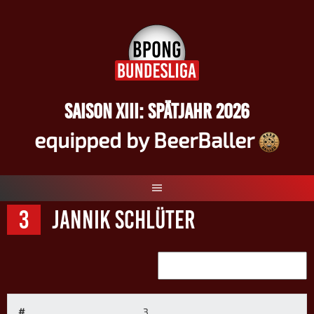
Springe
zum
Inhalt
SAISON XIII: SPÄTJAHR 2026
equipped by BeerBaller
3
Jannik Schlüter
#
3