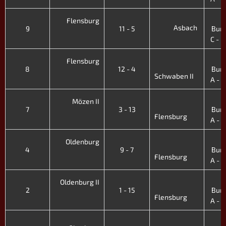
Flensburg
Asbach
9
11 - 5
Bund
C - I
Flensburg
8
12 - 4
Bund
Schwaben II
A - I
Mözen II
7
3 - 13
Bund
Flensburg
A - I
Oldenburg
4
9 - 7
Bund
Flensburg
A - I
Oldenburg II
2
1 - 15
Bund
Flensburg
A - I