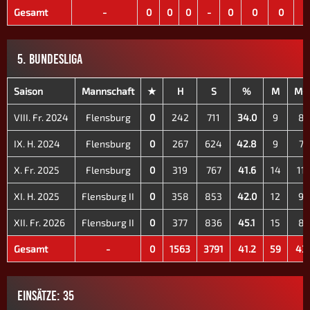
Gesamt
-
0
0
0
-
0
0
0
5. BUNDESLIGA
Saison
Mannschaft
★
H
S
%
M
M+
VIII. Fr. 2024
Flensburg
0
242
711
34.0
9
8
IX. H. 2024
Flensburg
0
267
624
42.8
9
7
X. Fr. 2025
Flensburg
0
319
767
41.6
14
11
XI. H. 2025
Flensburg II
0
358
853
42.0
12
9
XII. Fr. 2026
Flensburg II
0
377
836
45.1
15
8
Gesamt
-
0
1563
3791
41.2
59
43
EINSÄTZE: 35