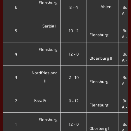
Flensburg
Ahlen
6
8 - 4
Bund
A - X
Serbia II
5
10 - 2
Bund
Flensburg
A - X
Flensburg
4
12 - 0
Bund
Oldenburg II
A - X
Nordfriesland
3
2 - 10
Bund
II
Flensburg
A - X
Kiez IV
2
0 - 12
Bund
Flensburg
A - X
Flensburg
1
12 - 0
Bund
Oberberg II
A - X