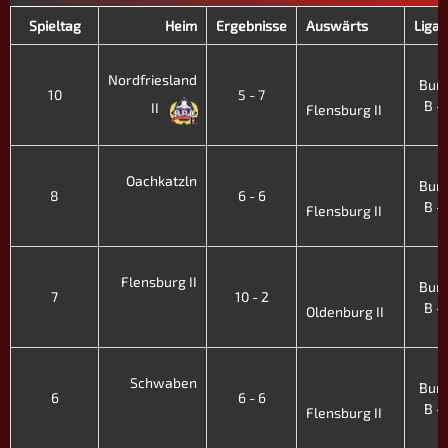
Spieltag
Heim
Ergebnisse
Auswärts
Liga 
Nordfriesland
Bund
10
5 - 7
B - 
II
Flensburg II
Oachkatzln
Bund
8
6 - 6
B - 
Flensburg II
Flensburg II
Bund
7
10 - 2
B - 
Oldenburg II
Schwaben
Bund
6
6 - 6
B - 
Flensburg II