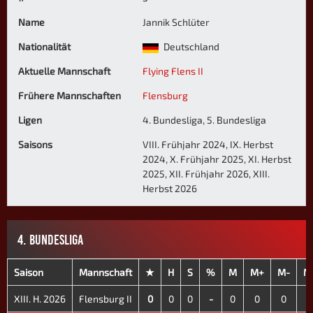
Name
Jannik Schlüter
Nationalität
Deutschland
Aktuelle Mannschaft
Flying Flens II
Frühere Mannschaften
Flensburg
Ligen
4. Bundesliga, 5. Bundesliga
Saisons
VIII. Frühjahr 2024, IX. Herbst
2024, X. Frühjahr 2025, XI. Herbst
2025, XII. Frühjahr 2026, XIII.
Herbst 2026
4. BUNDESLIGA
Saison
Mannschaft
★
H
S
%
M
M+
M-
M
XIII. H. 2026
Flensburg II
0
0
0
-
0
0
0