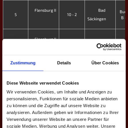
Flensburg II
Bad
Bund
5
10 - 2
B - 
Säckingen
Flensburg II
Bund
LU-WE
4
7 - 5
B - 
Zustimmung
Details
Über Cookies
Schwaben II
Bund
3
1 - 11
B - 
Flensburg II
Diese Webseite verwendet Cookies
Wir verwenden Cookies, um Inhalte und Anzeigen zu
Flensburg II
Bund
personalisieren, Funktionen für soziale Medien anbieten
2
9 - 1
B - 
Oldenburg III
zu können und die Zugriffe auf unsere Website zu
analysieren. Außerdem geben wir Informationen zu Ihrer
Verwendung unserer Website an unsere Partner für
soziale Medien, Werbung und Analysen weiter. Unsere
Bund