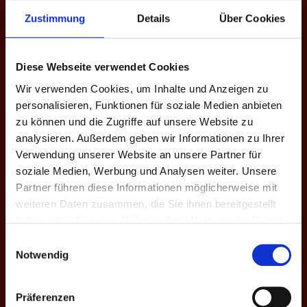
Zustimmung
Details
Über Cookies
M
#
Spieler
GP
CD
%
Game-Scores
10:7 | 10:7 |
E1
2
Jannik Schlüter
3
+9
-
10:7
Diese Webseite verwendet Cookies
Wir verwenden Cookies, um Inhalte und Anzeigen zu
10:3 | 10:2 |
E2
4
Anil Kafdagli
3
+19
58.8
10:6
personalisieren, Funktionen für soziale Medien anbieten
zu können und die Zugriffe auf unsere Website zu
10:8 | 10:7 |
E3
5
Lennart Dahlhoff
3
+12
49.2
analysieren. Außerdem geben wir Informationen zu Ihrer
10:3
Verwendung unserer Website an unsere Partner für
8:10 | 10:4 |
soziale Medien, Werbung und Analysen weiter. Unsere
E4
7
Sjard Carstensen
3
+9
44.7
10:7 | 10:8
Partner führen diese Informationen möglicherweise mit
weiteren Daten zusammen, die Sie ihnen bereitgestellt
10:3 | 10:9 |
E5
8
Marcin Holak
3
+13
40.5
haben oder die sie im Rahmen Ihrer Nutzung der Dienste
10:5
gesammelt haben.
Einwilligungsauswahl
10:7 | 10:9 |
Notwendig
E6
20
Nane Körting ♀
3
+4
29.5
13:12
6
MP
18
+66
42.0
Präferenzen