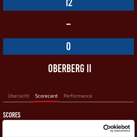
12
–
0
OBERBERG II
Übersicht
Scorecard
Performance
SCORES
EINZEL-MATCHES