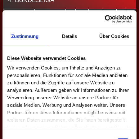
4. BUNDESLIGA
Saison
Mannschaft
★
H
S
%
M
M+
VIII. Fr. 2024
Rieberg II
0
119
242
49.2
4
3
Zustimmung
Details
Über Cookies
Gesamt
-
0
119
242
49.2
4
3
Diese Webseite verwendet Cookies
EINSÄTZE: 30
Wir verwenden Cookies, um Inhalte und Anzeigen zu
Spieltag
Heim
Ergebnisse
Auswärts
Liga 
personalisieren, Funktionen für soziale Medien anbieten
zu können und die Zugriffe auf unsere Website zu
3. B
3
Rieberg
9 - 7
Psychos
analysieren. Außerdem geben wir Informationen zu Ihrer
B - X
Verwendung unserer Website an unsere Partner für
soziale Medien, Werbung und Analysen weiter. Unsere
4. B
4
Rieberg
5 - 11
C - I
Partner führen diese Informationen möglicherweise mit
Stuttgart II
weiteren Daten zusammen, die Sie ihnen bereitgestellt
4. B
haben oder die sie im Rahmen Ihrer Nutzung der Dienste
Rieberg
6
Schääd
2 - 14
C - 
gesammelt haben.
Einwilligungsauswahl
II