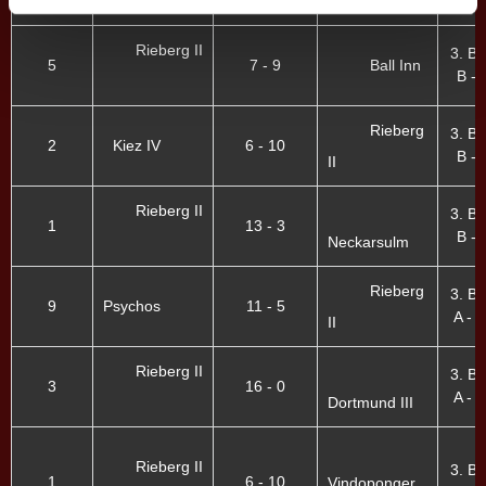
Rieberg II
3. B
5
7 - 9
Ball Inn
B - 
Rieberg
3. B
2
Kiez IV
6 - 10
B - 
II
Rieberg II
3. B
1
13 - 3
B - 
Neckarsulm
Rieberg
3. B
9
Psychos
11 - 5
A - I
II
Rieberg II
3. B
3
16 - 0
A - I
Dortmund III
Rieberg II
3. B
1
6 - 10
Vindoponger