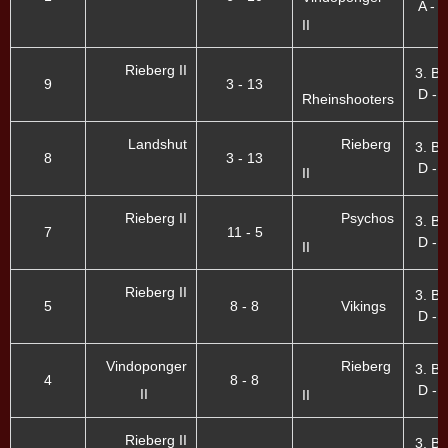
A - I
II
Rieberg II
3. B
9
3 - 13
D - I
Rheinshooters
Landshut
Rieberg
3. B
8
3 - 13
D - I
II
Rieberg II
Psychos
3. B
7
11 - 5
D - I
II
Rieberg II
3. B
5
8 - 8
Vikings
D - I
Vindoponger
Rieberg
3. B
4
8 - 8
D - I
II
II
Rieberg II
3. B