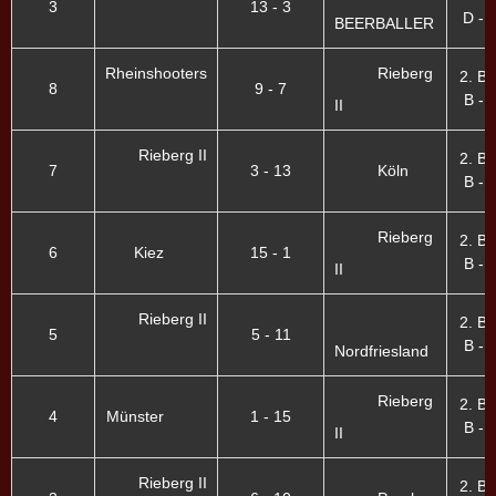
3
13 - 3
D - I
BEERBALLER
Rheinshooters
Rieberg
2. B
8
9 - 7
B - I
II
Rieberg II
2. B
7
3 - 13
Köln
B - I
Rieberg
2. B
6
Kiez
15 - 1
B - I
II
Rieberg II
2. B
5
5 - 11
B - I
Nordfriesland
Rieberg
2. B
4
Münster
1 - 15
B - I
II
Rieberg II
2. B