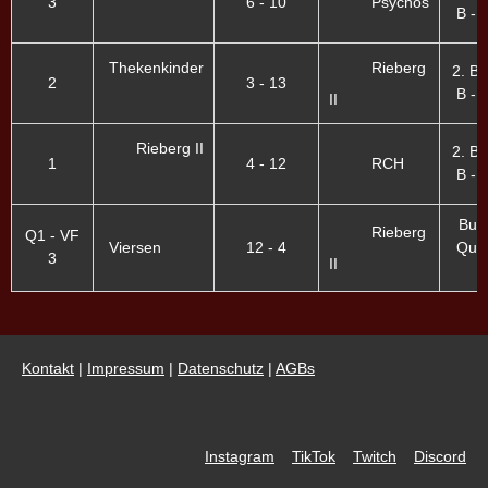
3
6 - 10
Psychos
B - I
Thekenkinder
Rieberg
2. B
2
3 - 13
B - I
II
Rieberg II
2. B
1
4 - 12
RCH
B - I
Bund
Rieberg
Q1 - VF
Viersen
12 - 4
Quali
3
II
Kontakt
|
Impressum
|
Datenschutz
|
AGBs
Instagram
TikTok
Twitch
Discord