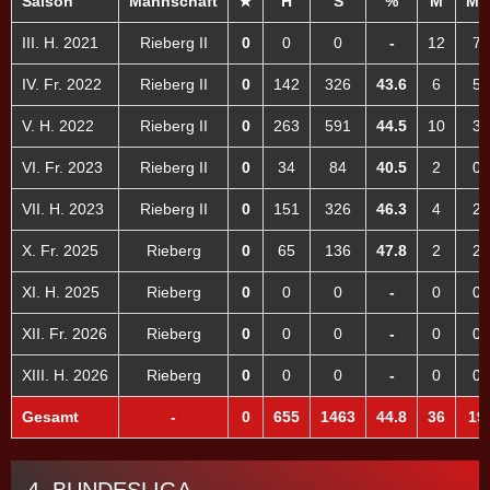
Saison
Mannschaft
★
H
S
%
M
M+
III. H. 2021
Rieberg II
0
0
0
-
12
7
IV. Fr. 2022
Rieberg II
0
142
326
43.6
6
5
V. H. 2022
Rieberg II
0
263
591
44.5
10
3
VI. Fr. 2023
Rieberg II
0
34
84
40.5
2
0
VII. H. 2023
Rieberg II
0
151
326
46.3
4
2
X. Fr. 2025
Rieberg
0
65
136
47.8
2
2
XI. H. 2025
Rieberg
0
0
0
-
0
0
XII. Fr. 2026
Rieberg
0
0
0
-
0
0
XIII. H. 2026
Rieberg
0
0
0
-
0
0
Gesamt
-
0
655
1463
44.8
36
19