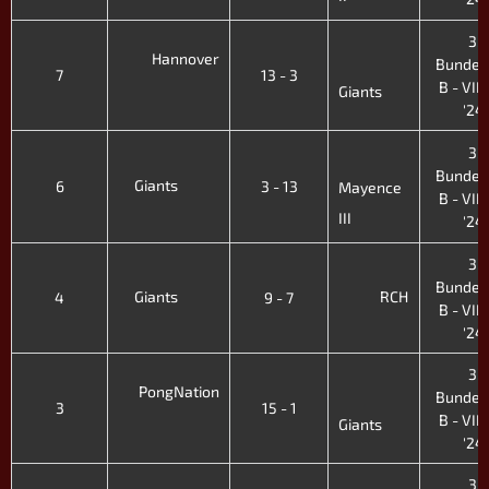
3.
Hannover
Bundes
7
13 - 3
B - VIII.
Giants
'24
3.
Bundes
Giants
6
3 - 13
Mayence
B - VIII.
III
'24
3.
Bundes
Giants
RCH
4
9 - 7
B - VIII.
'24
3.
PongNation
Bundes
3
15 - 1
B - VIII.
Giants
'24
3.