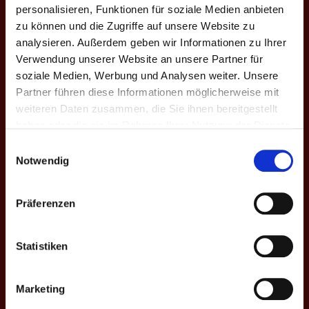
1
8 - 8
Bundes
personalisieren, Funktionen für soziale Medien anbieten
Giants
B - X. Fr
zu können und die Zugriffe auf unsere Website zu
analysieren. Außerdem geben wir Informationen zu Ihrer
4.
DMADO II
Verwendung unserer Website an unsere Partner für
Relegation
6 - 10
Bundes
Giants
A - IX. H
soziale Medien, Werbung und Analysen weiter. Unsere
Partner führen diese Informationen möglicherweise mit
3.
Niederrhein II
weiteren Daten zusammen, die Sie ihnen bereitgestellt
8
13 - 3
Bundes
Giants
haben oder die sie im Rahmen Ihrer Nutzung der Dienste
B - IX. H
gesammelt haben.
Einwilligungsauswahl
Notwendig
3.
Giants
7
2 - 14
Bundes
Dortmund
B - IX. H
IV
Präferenzen
3.
Giants
5
7 - 9
Bundes
Statistiken
Stuttgart
B - IX. H
3.
GrizzlyBeers
Marketing
4
3 - 13
Bundes
Giants