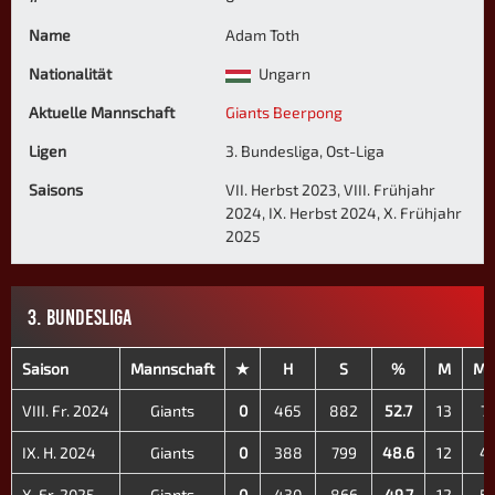
Name
Adam Toth
Nationalität
Ungarn
Aktuelle Mannschaft
Giants Beerpong
Ligen
3. Bundesliga, Ost-Liga
Saisons
VII. Herbst 2023, VIII. Frühjahr
2024, IX. Herbst 2024, X. Frühjahr
2025
3. BUNDESLIGA
Saison
Mannschaft
★
H
S
%
M
M+
VIII. Fr. 2024
Giants
0
465
882
52.7
13
7
IX. H. 2024
Giants
0
388
799
48.6
12
4
X. Fr. 2025
Giants
0
430
866
49.7
12
5