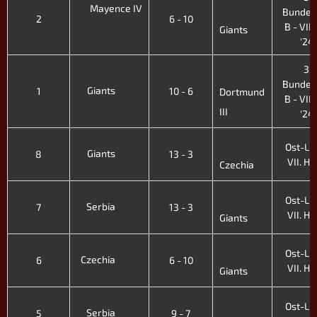
Mayence IV
Bundes
2
6 - 10
B - VIII.
Giants
'24
3.
Bundes
Giants
1
10 - 6
Dortmund
B - VIII.
III
'24
Ost-Lig
Giants
8
13 - 3
VII. H. 
Czechia
Ost-Lig
Serbia
7
13 - 3
VII. H. 
Giants
Ost-Lig
Czechia
6
6 - 10
VII. H. 
Giants
Ost-Lig
Serbia
5
9 - 7