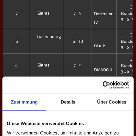
3.
Giants
7
7 - 9
Bundes
Dortmund
B - X. Fr
IV
3.
Luxembourg
6
6 - 10
Bundes
Giants
B - X. Fr
3.
Giants
4
7 - 9
Bundes
DMADO II
B - X. Fr
3.
Köln II
3
9 - 7
Bundes
Giants
B - X. Fr
Zustimmung
Details
Über Cookies
3.
Giants
2
2 - 14
Bundes
Hannover
B - X. Fr
Diese Webseite verwendet Cookies
3.
Wir verwenden Cookies, um Inhalte und Anzeigen zu
Rheinshooters