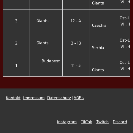
VII. H. 
Giants
Ost-Lig
Giants
3
12 - 4
VII. H. 
Czechia
Ost-Lig
Giants
2
3 - 13
VII. H. 
Serbia
Budapest
Ost-Lig
1
11 - 5
VII. H. 
Giants
Kontakt
|
Impressum
|
Datenschutz
|
AGBs
Instagram
TikTok
Twitch
Discord