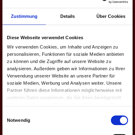
EINSÄTZE: 21
Zustimmung
Details
Über Cookies
Spieltag
Heim
Ergebnisse
Auswärts
Liga - S
3.
Rieberg
Diese Webseite verwendet Cookies
3
9 - 7
Bundes
Psychos
B - X. Fr
Wir verwenden Cookies, um Inhalte und Anzeigen zu
personalisieren, Funktionen für soziale Medien anbieten
3.
Mözen
zu können und die Zugriffe auf unsere Website zu
2
10 - 6
Bundes
Psychos
B - X. Fr
analysieren. Außerdem geben wir Informationen zu Ihrer
Verwendung unserer Website an unsere Partner für
3.
soziale Medien, Werbung und Analysen weiter. Unsere
Psychos
1
7 - 9
Bundes
Dortmund IV
Partner führen diese Informationen möglicherweise mit
B - X. Fr
weiteren Daten zusammen, die Sie ihnen bereitgestellt
5.
haben oder die sie im Rahmen Ihrer Nutzung der Dienste
Psychos II
7
12 - 4
Bundes
gesammelt haben.
Einwilligungsauswahl
BierBären
B - IX. H
Notwendig
5.
Tigers
6
7 - 9
Bundes