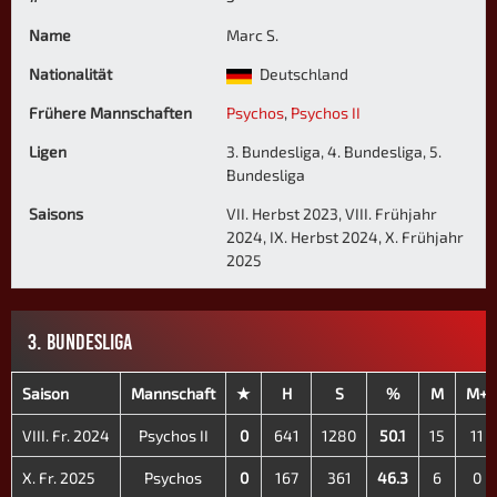
Name
Marc S.
Nationalität
Deutschland
Frühere Mannschaften
Psychos
,
Psychos II
Ligen
3. Bundesliga, 4. Bundesliga, 5.
Bundesliga
Saisons
VII. Herbst 2023, VIII. Frühjahr
2024, IX. Herbst 2024, X. Frühjahr
2025
3. BUNDESLIGA
Saison
Mannschaft
★
H
S
%
M
M+
VIII. Fr. 2024
Psychos II
0
641
1280
50.1
15
11
X. Fr. 2025
Psychos
0
167
361
46.3
6
0