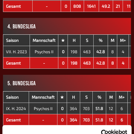
Gesamt
-
0
808
1641
49.2
21
11
4. BUNDESLIGA
Saison
Mannschaft
★
H
S
%
M
M+
VII. H. 2023
Psychos II
0
198
463
42.8
8
4
Gesamt
-
0
198
463
42.8
8
4
5. BUNDESLIGA
Saison
Mannschaft
★
H
S
%
M
M+
M
IX. H. 2024
Psychos II
0
364
703
51.8
12
6
Gesamt
-
0
364
703
51.8
12
6