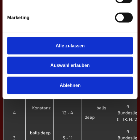
4.
Mayence V
balls
8
8 - 8
Bundesliga
deep
Marketing
C - IX. H. '24
4.
balls deep
7
8 - 8
Bundesliga
Jakomini
C - IX. H. '24
Alle zulassen
4.
balls
EJUN
6
15 - 1
Bundesliga
Auswahl erlauben
deep
C - IX. H. '24
4.
balls deep
Ablehnen
5
6 - 10
Bundesliga
Rieberg
C - IX. H. '24
4.
Konstanz
balls
4
12 - 4
Bundesliga
deep
C - IX. H. '24
4.
balls deep
3
5 - 11
Bundesliga