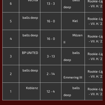
Rookie-Lig
6
13 - 3
- VII. H. '23
deep
balls deep
Rookie-Lig
Kiel
5
16 - 0
- VII. H. '23
balls deep
Mözen
Rookie-Lig
4
16 - 0
- VII. H. '23
II
BP UNITED
balls
Rookie-Lig
3
3 - 13
- VII. H. '23
deep
balls deep
Rookie-Lig
2
2 - 14
- VII. H. '23
Emmering III
Koblenz
balls
Rookie-Lig
1
12 - 4
- VII. H. '23
deep