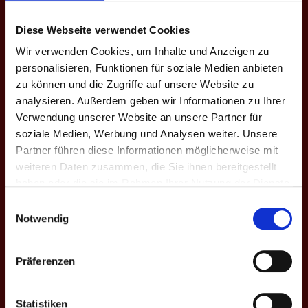
5
6 - 10
Bundesliga
Fürsten
C - X. Fr. '25
Diese Webseite verwendet Cookies
4.
balls deep
Wir verwenden Cookies, um Inhalte und Anzeigen zu
4
0 - 16
Bundesliga
personalisieren, Funktionen für soziale Medien anbieten
Mannheim
C - X. Fr. '25
zu können und die Zugriffe auf unsere Website zu
analysieren. Außerdem geben wir Informationen zu Ihrer
4.
Ball Inn
balls
3
9 - 7
Bundesliga
Verwendung unserer Website an unsere Partner für
deep
C - X. Fr. '25
soziale Medien, Werbung und Analysen weiter. Unsere
Partner führen diese Informationen möglicherweise mit
4.
balls deep
weiteren Daten zusammen, die Sie ihnen bereitgestellt
2
3 - 13
Bundesliga
Franken II
haben oder die sie im Rahmen Ihrer Nutzung der Dienste
C - X. Fr. '25
gesammelt haben.
Einwilligungsauswahl
4.
Stuttgart II
balls
Notwendig
1
13 - 3
Bundesliga
deep
C - X. Fr. '25
Präferenzen
4.
balls deep
9
4 - 12
Bundesliga
Stuttgart II
C - IX. H. '24
Statistiken