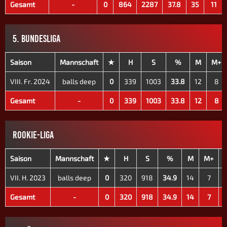
Gesamt
-
0
864
2287
37.8
35
11
5. BUNDESLIGA
Saison
Mannschaft
★
H
S
%
M
M+
VIII. Fr. 2024
balls deep
0
339
1003
33.8
12
8
Gesamt
-
0
339
1003
33.8
12
8
ROOKIE-LIGA
Saison
Mannschaft
★
H
S
%
M
M+
VII. H. 2023
balls deep
0
320
918
34.9
14
7
Gesamt
-
0
320
918
34.9
14
7