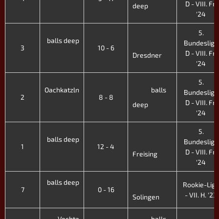
D - VIII. Fr.
deep
'24
5.
balls deep
Bundesliga
3
10 - 6
D - VIII. Fr.
Dresdner
'24
5.
Oachkatzln
balls
Bundesliga
2
8 - 8
D - VIII. Fr.
deep
'24
5.
balls deep
Bundesliga
1
12 - 4
D - VIII. Fr.
Freising
'24
balls deep
Rookie-Lig
7
0 - 16
- VII. H. '23
Solingen
Vechta
balls