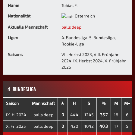
Name
Tobias F.
Nationalität
Österreich
Aktuelle Mannschaft
balls deep
Ligen
4. Bundesliga, 5. Bundesliga,
Rookie-Liga
Saisons
VII. Herbst 2023, VIII. Frühjahr
2024, IX. Herbst 2024, X. Frühjahr
2025
4. BUNDESLIGA
Saison
Mannschaft
★
H
S
%
M
M+
IX. H. 2024
balls deep
0
444
1245
35.7
18
6
X. Fr. 2025
balls deep
0
420
1042
40.3
17
5