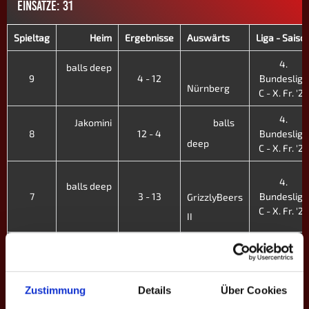
EINSÄTZE: 31
Spieltag
Heim
Ergebnisse
Auswärts
Liga - Saiso
4.
balls deep
9
4 - 12
Bundesliga
Nürnberg
C - X. Fr. '25
4.
Jakomini
balls
8
12 - 4
Bundesliga
deep
C - X. Fr. '25
4.
balls deep
7
3 - 13
Bundesliga
GrizzlyBeers
C - X. Fr. '25
II
4.
Aargau
balls
6
11 - 5
Bundesliga
deep
C - X. Fr. '25
Zustimmung
Details
Über Cookies
4.
balls deep