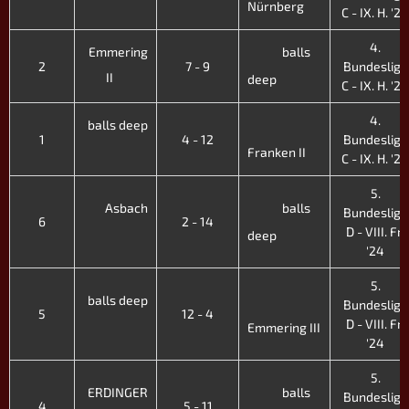
Nürnberg
C - IX. H. '24
4.
Emmering
balls
2
7 - 9
Bundesliga
II
deep
C - IX. H. '24
4.
balls deep
1
4 - 12
Bundesliga
Franken II
C - IX. H. '24
5.
Asbach
balls
Bundesliga
6
2 - 14
D - VIII. Fr.
deep
'24
5.
balls deep
Bundesliga
5
12 - 4
D - VIII. Fr.
Emmering III
'24
5.
ERDINGER
balls
Bundesliga
4
5 - 11