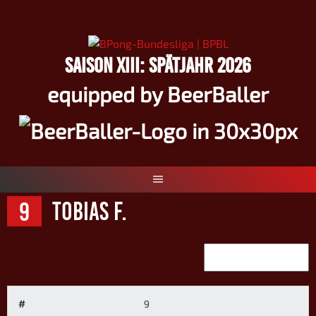
Springe
zum
Inhalt
SAISON XIII: SPÄTJAHR 2026
equipped by BeerBaller
9
Tobias F.
#
9