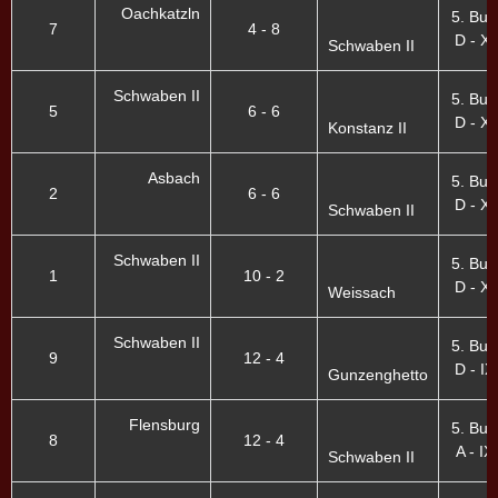
Oachkatzln
5. Bun
7
4 - 8
D - X.
Schwaben II
Schwaben II
5. Bun
5
6 - 6
D - X.
Konstanz II
Asbach
5. Bun
2
6 - 6
D - X.
Schwaben II
Schwaben II
5. Bun
1
10 - 2
D - X.
Weissach
Schwaben II
5. Bun
9
12 - 4
D - IX
Gunzenghetto
Flensburg
5. Bun
8
12 - 4
A - IX
Schwaben II