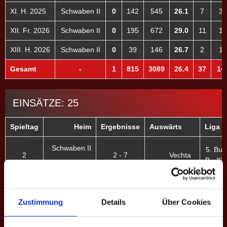
XI. H. 2025
Schwaben II
0
142
545
26.1
7
3
XII. Fr. 2026
Schwaben II
0
195
672
29.0
11
1
XIII. H. 2026
Schwaben II
0
39
146
26.7
2
1
Gesamt
-
1
815
3089
26.4
37
14
EINSÄTZE: 25
Spieltag
Heim
Ergebnisse
Auswärts
Liga -
Schwaben II
5. Bun
2
2 - 7
Vechta
B - XII
5. Bun
10
Vechta
12 - 0
B - XII
Schwaben II
Zustimmung
Details
Über Cookies
Schwaben II
5. Bun