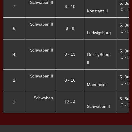
Schwaben II
5. Bun
7
6 - 10
C - IX
Konstanz II
Schwaben II
5. Bun
6
8 - 8
C - IX
Ludwigsburg
Schwaben II
5. Bun
4
3 - 13
GrizzlyBeers
C - IX
II
Schwaben II
5. Bun
2
0 - 16
C - IX
Mannheim
Schwaben
5. Bun
1
12 - 4
C - IX
Schwaben II