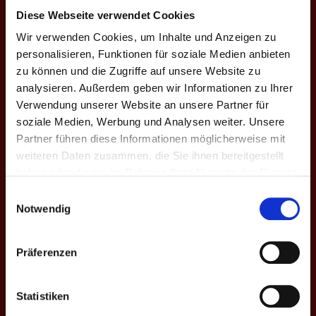
9
8 - 4
B - XII
Diese Webseite verwendet Cookies
Innviertel II
Wir verwenden Cookies, um Inhalte und Anzeigen zu
Nordfriesland
5. Bun
personalisieren, Funktionen für soziale Medien anbieten
8
10 - 2
B - XII
II
Schwaben II
zu können und die Zugriffe auf unsere Website zu
analysieren. Außerdem geben wir Informationen zu Ihrer
Schwaben II
5. Bun
Verwendung unserer Website an unsere Partner für
3
1 - 11
B - XII
Flensburg II
soziale Medien, Werbung und Analysen weiter. Unsere
Partner führen diese Informationen möglicherweise mit
5. Bun
weiteren Daten zusammen, die Sie ihnen bereitgestellt
2
LU-WE
11 - 1
B - XII
Schwaben II
haben oder die sie im Rahmen Ihrer Nutzung der Dienste
gesammelt haben.
Einwilligungsauswahl
Schwaben II
Bad
5. Bun
Notwendig
1
10 - 2
B - XII
Säckingen
Präferenzen
Schwaben II
5. Bun
8
0 - 12
Nordfriesland
D - XI
Statistiken
II