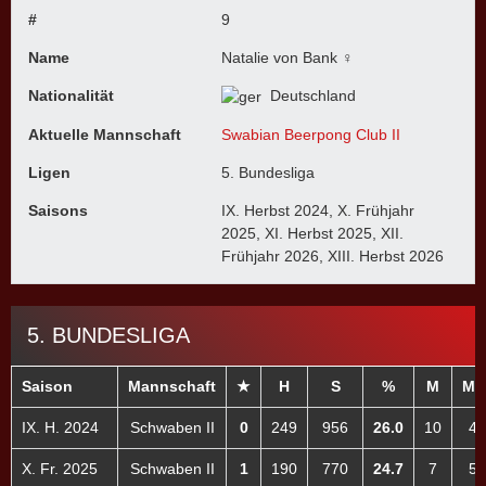
#
9
Name
Natalie von Bank ♀
Nationalität
Deutschland
Aktuelle Mannschaft
Swabian Beerpong Club II
Ligen
5. Bundesliga
Saisons
IX. Herbst 2024, X. Frühjahr
2025, XI. Herbst 2025, XII.
Frühjahr 2026, XIII. Herbst 2026
5. BUNDESLIGA
Saison
Mannschaft
★
H
S
%
M
M+
IX. H. 2024
Schwaben II
0
249
956
26.0
10
4
X. Fr. 2025
Schwaben II
1
190
770
24.7
7
5