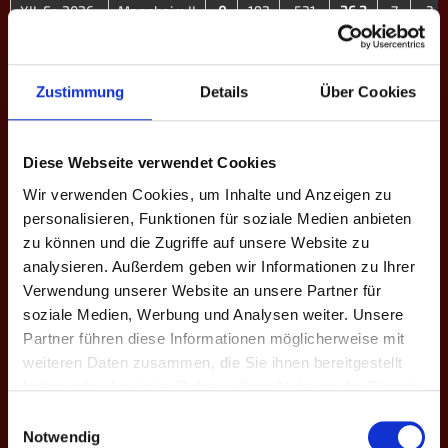
XII. Fr. 2026
Mannheim II
0
192
531
36.2
7
3
XIII. H. 2026
Mannheim
0
0
0
-
0
0
Gesamt
-
0
491
1406
34.9
19
12
Zustimmung
Details
Über Cookies
EINSÄTZE: 20
Diese Webseite verwendet Cookies
Wir verwenden Cookies, um Inhalte und Anzeigen zu
Spieltag
Heim
Ergebnisse
Auswärts
Liga - Sa
personalisieren, Funktionen für soziale Medien anbieten
5.
zu können und die Zugriffe auf unsere Website zu
Hannover II
Bundesl
analysieren. Außerdem geben wir Informationen zu Ihrer
7
3 - 9
A - XII. 
Mannheim II
Verwendung unserer Website an unsere Partner für
'26
soziale Medien, Werbung und Analysen weiter. Unsere
Partner führen diese Informationen möglicherweise mit
5.
Mannheim II
Bundesl
weiteren Daten zusammen, die Sie ihnen bereitgestellt
6
8 - 4
Nordfriesland
A - XII. 
haben oder die sie im Rahmen Ihrer Nutzung der Dienste
III
'26
gesammelt haben.
Einwilligungsauswahl
Notwendig
5.