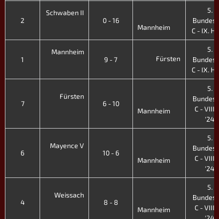
5.
Schwaben II
2
0 - 16
Bundesl
Mannheim
C - IX. H.
5.
Mannheim
Fürsten
1
9 - 7
Bundesl
C - IX. H.
5.
Fürsten
Bundesl
7
6 - 10
C - VIII. 
Mannheim
'24
5.
Mayence V
Bundesl
6
10 - 6
C - VIII. 
Mannheim
'24
5.
Weissach
Bundesl
4
8 - 8
C - VIII. 
Mannheim
'24