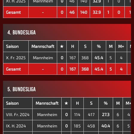
XI. H. 2025
Mannheim
0
46
140
32.9
1
0
1
Gesamt
-
0
46
140
32.9
1
0
1
4. BUNDESLIGA
Saison
Mannschaft
★
H
S
%
M
M+
M
X. Fr. 2025
Mannheim
0
167
368
45.4
5
4
1
Gesamt
-
0
167
368
45.4
5
4
1
5. BUNDESLIGA
Saison
Mannschaft
★
H
S
%
M
M+
VIII. Fr. 2024
Mannheim
0
114
417
27.3
6
4
IX. H. 2024
Mannheim
0
185
458
40.4
6
5