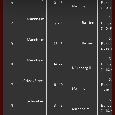
4
0 - 16
Bundesl
Mannheim
C - X. Fr.
4.
Mannheim
Ball Inn
2
9 - 7
Bundesl
C - X. Fr.
5.
Mannheim
Balkan
9
13 - 3
Bundesl
A - IX. H.
5.
Mannheim
8
14 - 2
Bundesl
Nürnberg II
C - IX. H.
5.
GrizzlyBeers
7
6 - 10
Bundesl
II
Mannheim
C - IX. H.
5.
Schwaben
4
3 - 13
Bundesl
Mannheim
C - IX. H.