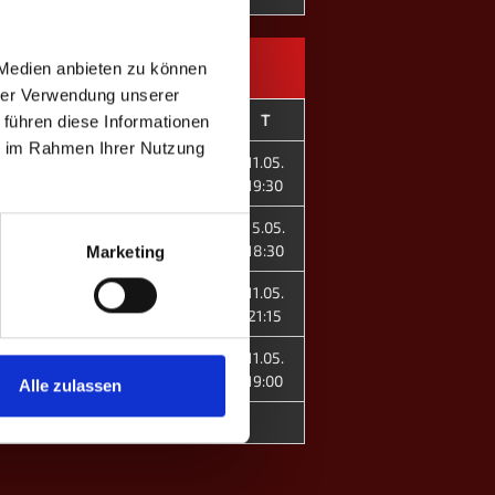
 Medien anbieten zu können
hrer Verwendung unserer
Spieler
#
T
 führen diese Informationen
ie im Rahmen Ihrer Nutzung
Rene Barmettler
2
11.05.
Robin Betschart
3
19:30
Andrin Gamma
1
15.05.
Aurelia Knüsel ♀
8
18:30
Marketing
Milton Wild
4
11.05.
Noah B.
5
21:15
Romeo Bienz
6
11.05.
Amy Küng ♀
7
19:00
Alle zulassen
0
MP