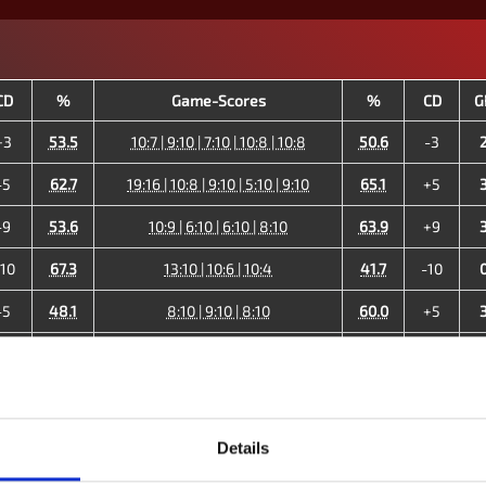
CD
%
Game-Scores
%
CD
G
+3
53.5
10:7 | 9:10 | 7:10 | 10:8 | 10:8
50.6
-3
-5
62.7
19:16 | 10:8 | 9:10 | 5:10 | 9:10
65.1
+5
-9
53.6
10:9 | 6:10 | 6:10 | 8:10
63.9
+9
10
67.3
13:10 | 10:6 | 10:4
41.7
-10
-5
48.1
8:10 | 9:10 | 8:10
60.0
+5
10
50.8
10:7 | 10:8 | 10:5
33.3
-10
11
50.0
10:5 | 10:6 | 10:8
32.8
-11
13
28.6
10:8 | 10:6 | 10:3
16.0
-13
Details
28
50.2
43.9
-28
1