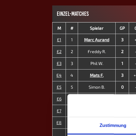
EINZEL-MATCHES
M
#
Spieler
GP
E1
1
Marc Aurand
3
E2
2
Freddy R.
2
E3
3
Phil W.
1
E4
4
Mats F.
3
+
E5
5
Simon B.
0
E6
7
Linus S.
3
+
E7
12
Prissi W. ♀
3
+
E8
13
Eileen B. ♀
3
+
Zustimmung
5
MP
18
+