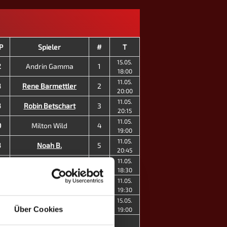
P
Spieler
#
T
15.05.
2
Andrin Gamma
1
18:00
11.05.
3
Rene Barmettler
2
20:00
11.05.
3
Robin Betschart
3
20:15
11.05.
0
Milton Wild
4
19:00
11.05.
3
Noah B.
5
20:45
11.05.
0
Romeo Bienz
6
18:30
11.05.
0
Amy Küng ♀
15
19:30
15.05.
0
Aurelia Knüsel ♀
17
Über Cookies
19:00
1
3
MP