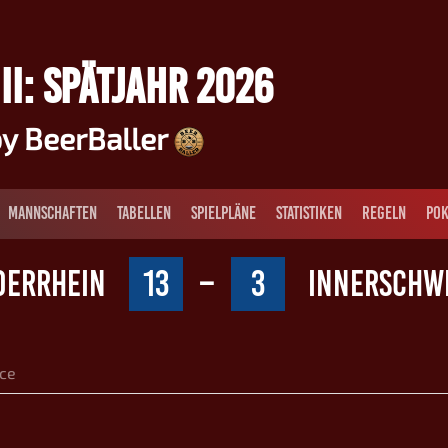
II: SPÄTJAHR 2026
y BeerBaller
MANNSCHAFTEN
TABELLEN
SPIELPLÄNE
STATISTIKEN
REGELN
POK
DERRHEIN
13
–
3
INNERSCHWII
ce