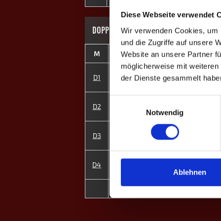
Diese Webseite verwendet 
DOPPEL-MATCHES
Wir verwenden Cookies, um I
und die Zugriffe auf unsere 
M
#
Spieler
GP
Website an unsere Partner fü
möglicherweise mit weiteren
2
Freddy R.
D1
3
der Dienste gesammelt habe
4
Mats F.
Einwilligungsauswahl
1
Marc Aurand
D2
3
6
Linus S.
Notwendig
3
Phil W.
D3
3
5
Simon B.
7
Prissi W. ♀
D4
3
8
Eileen B. ♀
Ablehnen
8
MP
12