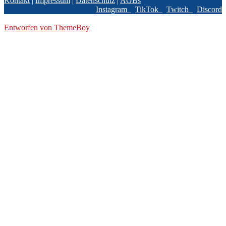
Kontakt
|
Impressum
|
Datenschutz
|
AGBs
Instagram
TikTok
Twitch
Discord
© 2026 BPBL GmbH
Entworfen von ThemeBoy