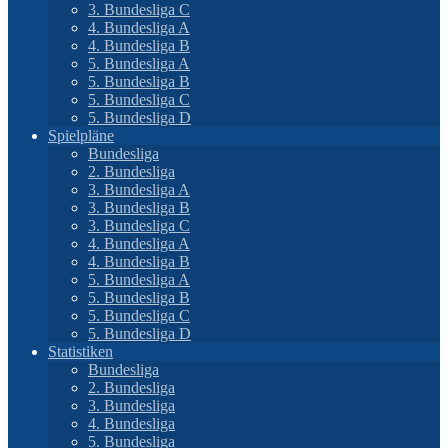
3. Bundesliga C
4. Bundesliga A
4. Bundesliga B
5. Bundesliga A
5. Bundesliga B
5. Bundesliga C
5. Bundesliga D
Spielpläne
Bundesliga
2. Bundesliga
3. Bundesliga A
3. Bundesliga B
3. Bundesliga C
4. Bundesliga A
4. Bundesliga B
5. Bundesliga A
5. Bundesliga B
5. Bundesliga C
5. Bundesliga D
Statistiken
Bundesliga
2. Bundesliga
3. Bundesliga
4. Bundesliga
5. Bundesliga