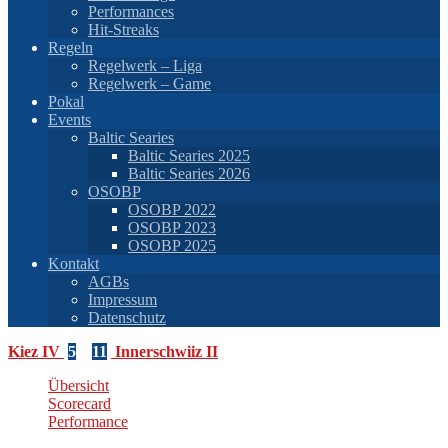
Performances
Hit-Streaks
Regeln
Regelwerk – Liga
Regelwerk – Game
Pokal
Events
Baltic Searies
Baltic Searies 2025
Baltic Searies 2026
OSOBP
OSOBP 2022
OSOBP 2023
OSOBP 2025
Kontakt
AGBs
Impressum
Datenschutz
Kiez IV
5
–
11
Innerschwiiz II
Übersicht
Scorecard
Performance