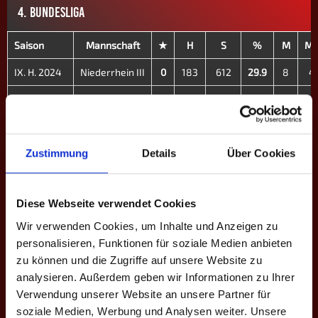
4. BUNDESLIGA
Saison
Mannschaft
★
H
S
%
M
M
IX. H. 2024
Niederrhein III
0
183
612
29.9
8
4
X. Fr. 2025
Niederrhein III
0
132
427
30.9
6
4
XI. H. 2025
Niederrhein III
0
23
70
32.9
2
0
XII. Fr. 2026
Niederrhein III
0
60
173
34.7
2
0
Zustimmung
Details
Über Cookies
Gesamt
-
0
398
1282
31.0
18
8
Diese Webseite verwendet Cookies
EINSÄTZE: 15
Wir verwenden Cookies, um Inhalte und Anzeigen zu
personalisieren, Funktionen für soziale Medien anbieten
zu können und die Zugriffe auf unsere Website zu
Spieltag
Heim
Ergebnisse
Auswärts
Liga - Sais
analysieren. Außerdem geben wir Informationen zu Ihrer
3.
Verwendung unserer Website an unsere Partner für
Niederrhein
Bundeslig
2
1 - 8
soziale Medien, Werbung und Analysen weiter. Unsere
C - XIII. H.