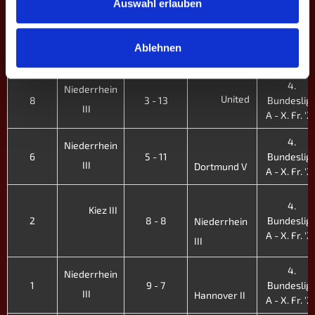
Auswahl erlauben
4.
Balkan
9
8 - 8
Bundeslig
Niederrhein
Ablehnen
A - X. Fr. '2
III
4.
Niederrhein
United
8
3 - 13
Bundeslig
III
A - X. Fr. '2
4.
Niederrhein
6
5 - 11
Bundeslig
III
Dortmund V
A - X. Fr. '2
4.
Kiez III
2
8 - 8
Bundeslig
Niederrhein
A - X. Fr. '2
III
4.
Niederrhein
1
9 - 7
Bundeslig
III
Hannover II
A - X. Fr. '2