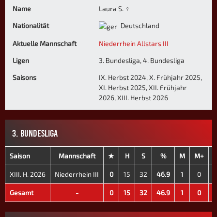
Name
Laura S. ♀
Nationalität
Deutschland
Aktuelle Mannschaft
Niederrhein Allstars III
Ligen
3. Bundesliga, 4. Bundesliga
Saisons
IX. Herbst 2024, X. Frühjahr 2025,
XI. Herbst 2025, XII. Frühjahr
2026, XIII. Herbst 2026
3. BUNDESLIGA
Saison
Mannschaft
★
H
S
%
M
M+
XIII. H. 2026
Niederrhein III
0
15
32
46.9
1
0
Gesamt
-
0
15
32
46.9
1
0