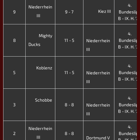
4.
Niederrhein
Kiez III
9
9 - 7
Bundeslig
III
B - IX. H. '2
4.
Mighty
8
11 - 5
Bundeslig
Niederrhein
Ducks
B - IX. H. '2
III
4.
Koblenz
5
11 - 5
Bundeslig
Niederrhein
B - IX. H. '2
III
4.
Schobbe
3
8 - 8
Bundeslig
Niederrhein
B - IX. H. '2
III
4.
Niederrhein
2
8 - 8
Bundeslig
III
Dortmund V
B - IX. H. '2