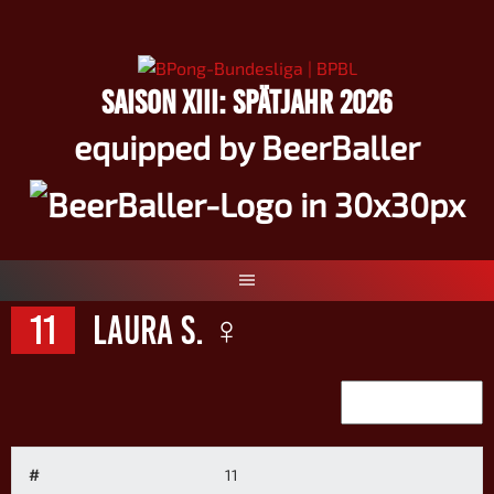
Springe
zum
Inhalt
SAISON XIII: SPÄTJAHR 2026
equipped by BeerBaller
11
Laura S. ♀
#
11