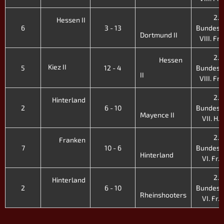
2.
Hessen II
6
3 - 13
Bundesli
Dortmund II
VIII. Fr.
2.
Hessen
Kiez II
5
12 - 4
Bundesli
II
VIII. Fr.
2.
Hinterland
2
6 - 10
Bundesli
Mayence II
VII. H. 
2.
Franken
7
10 - 6
Bundesli
Hinterland
VI. Fr. 
2.
Hinterland
2
6 - 10
Bundesli
Rheinshooters
VI. Fr. 