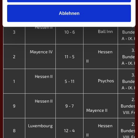
3.
Viersen
Hessen
4
8 - 8
Bundesl
II
Ablehnen
A - IX. H
3.
Hessen II
Ball Inn
3
10 - 6
Bundesl
A - IX. H
3.
Mayence IV
Hessen
2
11 - 5
Bundesl
II
A - IX. H
3.
Hessen II
Psychos
1
5 - 11
Bundesl
A - IX. H
2.
Hessen II
9
9 - 7
Bundesli
Mayence II
VIII. Fr.
2.
Luxembourg
Hessen
8
12 - 4
Bundesli
II
VIII. Fr.