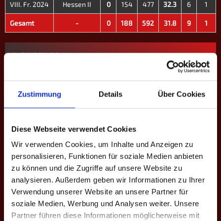
VIII. Fr. 2024
Hessen II
0
154
477
32.3
6
1
Gesamt
-
0
188
592
31.8
9
1
3. BUNDESLIGA
Saison
Mannschaft
★
H
S
%
M
M+
M
Zustimmung
Details
Über Cookies
IX. H. 2024
Hessen II
0
292
865
33.8
12
2
1
Gesamt
-
0
292
865
33.8
12
2
1
Diese Webseite verwendet Cookies
Wir verwenden Cookies, um Inhalte und Anzeigen zu
4. BUNDESLIGA
personalisieren, Funktionen für soziale Medien anbieten
zu können und die Zugriffe auf unsere Website zu
Saison
Mannschaft
★
H
S
%
M
M+
M-
M
analysieren. Außerdem geben wir Informationen zu Ihrer
X. Fr. 2025
Hinterland
0
0
0
-
0
0
0
-
Verwendung unserer Website an unsere Partner für
soziale Medien, Werbung und Analysen weiter. Unsere
Gesamt
-
0
0
0
-
0
0
0
-
Partner führen diese Informationen möglicherweise mit