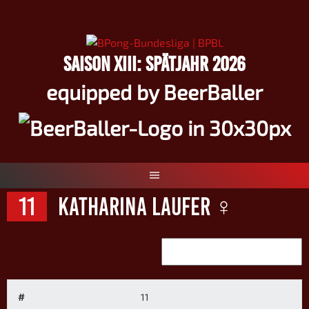
Springe
zum
Inhalt
SAISON XIII: SPÄTJAHR 2026
equipped by BeerBaller
11
Katharina Laufer ♀
#
11