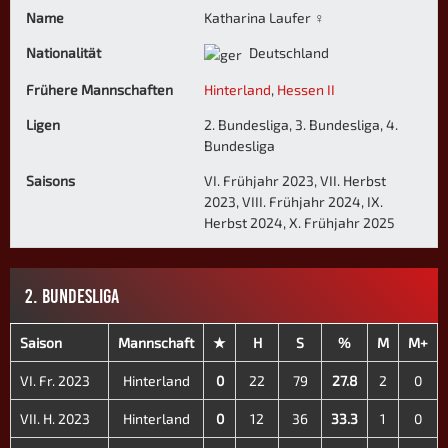
Name
Katharina Laufer ♀
Nationalität
Deutschland
Frühere Mannschaften
Hinterland
,
Hessen II
Ligen
2. Bundesliga, 3. Bundesliga, 4.
Bundesliga
Saisons
VI. Frühjahr 2023, VII. Herbst
2023, VIII. Frühjahr 2024, IX.
Herbst 2024, X. Frühjahr 2025
2. BUNDESLIGA
Saison
Mannschaft
★
H
S
%
M
M+
VI. Fr. 2023
Hinterland
0
22
79
27.8
2
0
VII. H. 2023
Hinterland
0
12
36
33.3
1
0