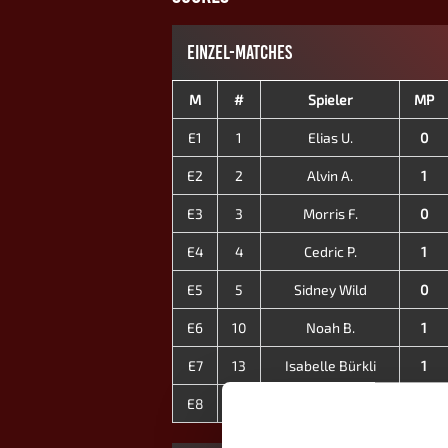
EINZEL-MATCHES
M
#
Spieler
MP
E1
1
Elias U.
0
E2
2
Alvin A.
1
E3
3
Morris F.
0
E4
4
Cedric P.
1
E5
5
Sidney Wild
0
E6
10
Noah B.
1
E7
13
Isabelle Bürkli
1
E8
14
Jessica S.
1