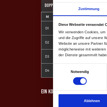
DOPPEL-MATCHES
Zustimmung
M
#
Spieler
MP
Diese Webseite verwendet 
2
Alvin A.
D1
2
3
Morris F.
Wir verwenden Cookies, um I
und die Zugriffe auf unsere 
1
Elias U.
D2
2
Website an unsere Partner fü
6
Noah B.
möglicherweise mit weiteren
4
Cedric P.
der Dienste gesammelt habe
D3
2
5
Sidney Wild
Einwilligungsauswahl
7
Isabelle Bürkli
D4
0
Notwendig
8
Jessica S.
EIN KOMMENTAR
Ablehnen
Felix - bpong.at 