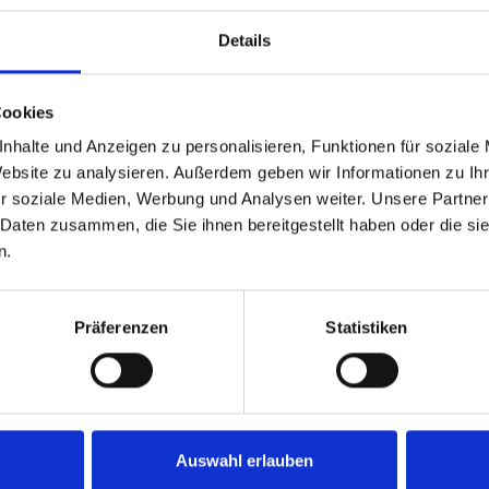
Details
GP
CD
Game-Scores
C
Cookies
4
+12
13:11 | 10:6 | ★10:8 | 10:4
-1
nhalte und Anzeigen zu personalisieren, Funktionen für soziale
Website zu analysieren. Außerdem geben wir Informationen zu I
4
+13
10:7 | 9:10 | 10:2 | 15:16 | 13:11 | 10:7
-1
r soziale Medien, Werbung und Analysen weiter. Unsere Partner
 Daten zusammen, die Sie ihnen bereitgestellt haben oder die s
n.
4
+2
13:11 | 10:7 | 6:10 | 10:7 | 13:11
-
2
+2
10:5 | 6:10 | 9:10 | 12:13 | 10:6 | 8:10
-
Präferenzen
Statistiken
Auswahl erlauben
Innsbruck