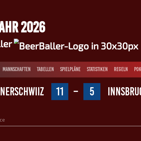
JAHR 2026
ller
MANNSCHAFTEN
TABELLEN
SPIELPLÄNE
STATISTIKEN
REGELN
POK
NNERSCHWIIZ
11
–
5
INNSBRU
ce