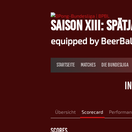
Springe
zum
Inhalt
SAISON XIII: SPÄT
equipped by BeerBa
STARTSEITE
MATCHES
DIE BUNDESLIGA
I
Übersicht
Scorecard
Performan
SCORES