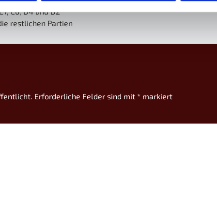
 E7, E6, D4 und D2
die restlichen Partien
fentlicht.
Erforderliche Felder sind mit
*
markiert