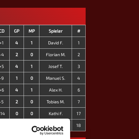
CD
GP
MP
Spieler
#
+1
4
1
David F.
1
-4
2
0
Florian M.
2
+5
4
1
Josef T.
3
-9
1
0
Manuel S.
4
+6
4
1
Alex H.
6
-5
2
0
Tobias M.
7
-14
0
0
Kathi F.
17
-7
0
0
Laura M.
18