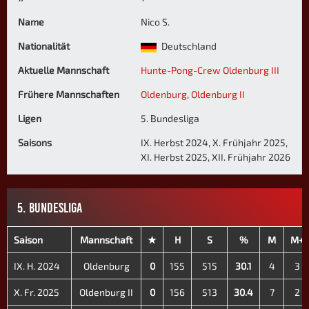
Name
Nico S.
Nationalität
Deutschland
Aktuelle Mannschaft
Hunte-Pong-Crew Oldenburg III
Frühere Mannschaften
Oldenburg
,
Oldenburg II
Ligen
5. Bundesliga
Saisons
IX. Herbst 2024, X. Frühjahr 2025,
XI. Herbst 2025, XII. Frühjahr 2026
5. BUNDESLIGA
Saison
Mannschaft
★
H
S
%
M
M+
IX. H. 2024
Oldenburg
0
155
515
30.1
4
3
X. Fr. 2025
Oldenburg II
0
156
513
30.4
7
2