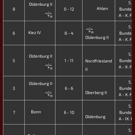
5.
Oldenburg II
Ahlen
8
0 - 12
Bundesl
A - X. Fr.
5.
Kiez IV
6
8 - 4
Bundesl
Oldenburg II
A - X. Fr.
5.
Oldenburg II
5
1 - 11
Bundesl
Nordfriesland
A - X. Fr.
II
5.
Oldenburg II
3
6 - 6
Bundesl
Oberberg II
A - X. Fr.
5.
Bonn
7
6 - 10
Bundesl
Oldenburg
A - IX. H.
5.