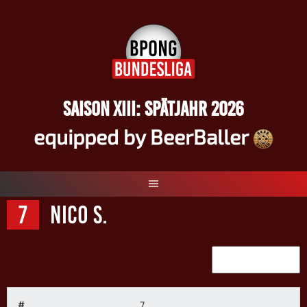
Springe
zum
Inhalt
SAISON XIII: SPÄTJAHR 2026
equipped by BeerBaller
7
Nico S.
#
7