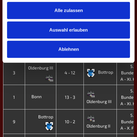
Bundesli
Oldenburg III
Fürsten
Alle zulassen
5.
6
6 - 10
Bundesl
II
B2 - XI.
Auswahl erlauben
'25
5.
BEERBALLER
5
12 - 4
Bundesl
Ablehnen
Oldenburg III
A - XI. H.
5.
Oldenburg III
Bottrop
3
4 - 12
Bundesl
A - XI. H.
5.
Bonn
1
13 - 3
Bundesl
Oldenburg III
A - XI. H.
5.
Bottrop
9
10 - 2
Bundesl
Oldenburg II
A - X. Fr.