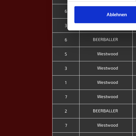
Solingen
6
Ablehnen
Westwood
3
BEERBALLER
6
Westwood
5
Westwood
3
Westwood
1
Westwood
7
BEERBALLER
2
Westwood
7