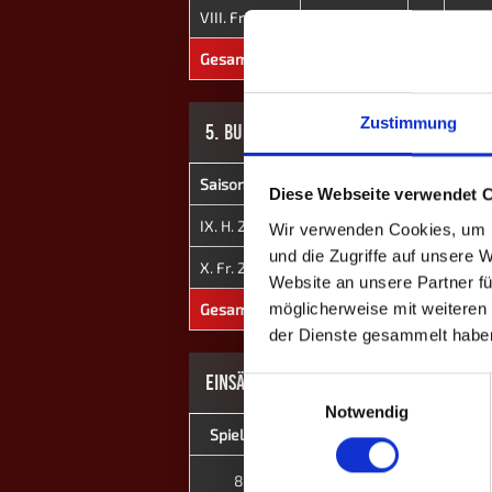
VIII. Fr. 2024
Westwood
0
96
Gesamt
-
0
814
Zustimmung
5. BUNDESLIGA
Saison
Mannschaft
★
H
Diese Webseite verwendet 
IX. H. 2024
Westwood
0
0
Wir verwenden Cookies, um I
und die Zugriffe auf unsere 
X. Fr. 2025
Westwood
0
0
Website an unsere Partner fü
möglicherweise mit weiteren
Gesamt
-
0
0
der Dienste gesammelt habe
EINSÄTZE: 19
Einwilligungsauswahl
Notwendig
Spieltag
Heim
Tönisvorst
8