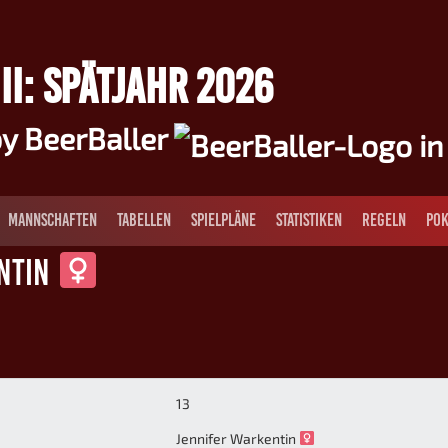
II: SPÄTJAHR 2026
y BeerBaller
MANNSCHAFTEN
TABELLEN
SPIELPLÄNE
STATISTIKEN
REGELN
POK
ntin
13
Jennifer Warkentin