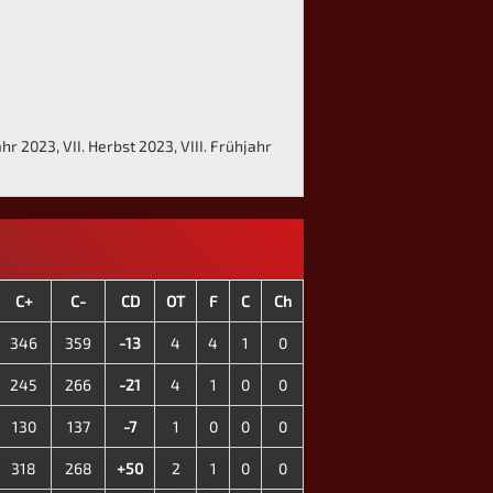
hr 2023, VII. Herbst 2023, VIII. Frühjahr
C+
C-
CD
OT
F
C
Ch
346
359
-13
4
4
1
0
245
266
-21
4
1
0
0
130
137
-7
1
0
0
0
318
268
+50
2
1
0
0