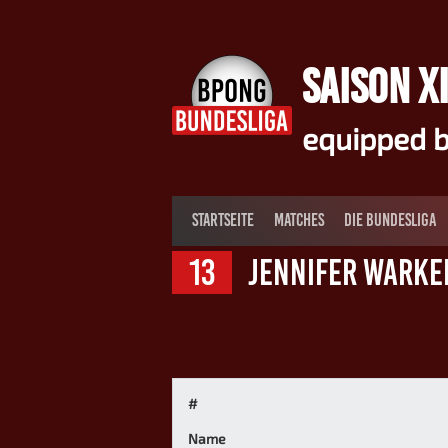
Springe
zum
Inhalt
SAISON XI
equipped b
STARTSEITE
MATCHES
DIE BUNDESLIGA
13
Jennifer Warke
#
Name