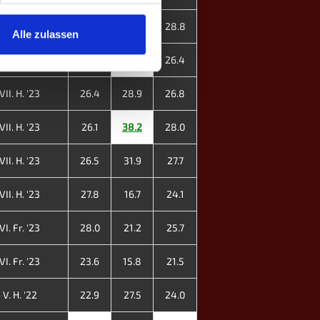
II. Fr. '24
29.3
27.8
28.8
Alle zulassen
II. Fr. '24
30.7
9.1
26.4
II. H. '23
26.4
28.9
26.8
II. H. '23
26.1
38.2
28.0
II. H. '23
26.5
31.9
27.7
II. H. '23
27.8
16.7
24.1
I. Fr. '23
28.0
21.2
25.7
I. Fr. '23
23.6
15.8
21.5
V. H. '22
22.9
27.5
24.0