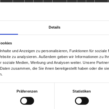
341
28.2
6
0
6
0.0
19
1
18
5.3
3057
26.6
38
17
21
44.7
139
62
77
44.6
Details
S
%
M
M+
M-
MW%
G
G+
G-
GW%
Cookies
0
-
0
0
0
-
0
0
0
-
nhalte und Anzeigen zu personalisieren, Funktionen für soziale
Website zu analysieren. Außerdem geben wir Informationen zu I
0
-
0
0
0
-
0
0
0
-
r soziale Medien, Werbung und Analysen weiter. Unsere Partner
 Daten zusammen, die Sie ihnen bereitgestellt haben oder die s
0
-
0
0
0
-
0
0
0
-
n.
Präferenzen
Statistiken
Ergebnisse
Auswärts
Liga - Sai
Westwood
15 - 1
4. Bundesliga B - VI