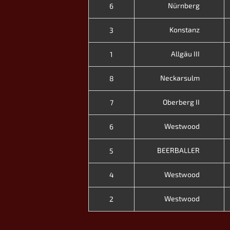
Nürnberg
6
Konstanz
3
Allgäu III
1
Neckarsulm
8
Oberberg II
7
Westwood
6
BEERBALLER
5
Westwood
4
Westwood
2