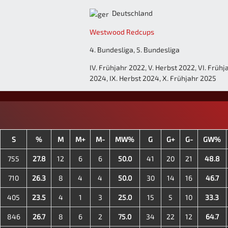
Deutschland
Westwood Redcups
4. Bundesliga, 5. Bundesliga
IV. Frühjahr 2022, V. Herbst 2022, VI. Frühja
2024, IX. Herbst 2024, X. Frühjahr 2025
S
%
M
M+
M-
MW%
G
G+
G-
GW%
755
27.8
12
6
6
50.0
41
20
21
48.8
710
26.3
8
4
4
50.0
30
14
16
46.7
405
23.5
4
1
3
25.0
15
5
10
33.3
846
26.7
8
6
2
75.0
34
22
12
64.7