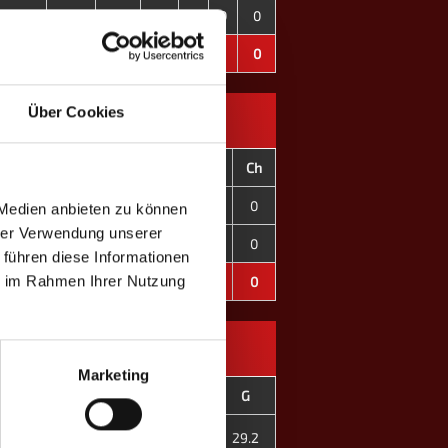
143
185
-42
1
0
0
0
1182
1215
-33
12
6
1
0
Über Cookies
C+
C-
CD
OT
F
C
Ch
0
0
±0
0
0
0
0
 Medien anbieten zu können
hrer Verwendung unserer
0
0
±0
0
0
0
0
 führen diese Informationen
ie im Rahmen Ihrer Nutzung
0
0
±0
0
0
0
0
Marketing
son
E
D
G
II. Fr. '24
28.8
30.3
29.2