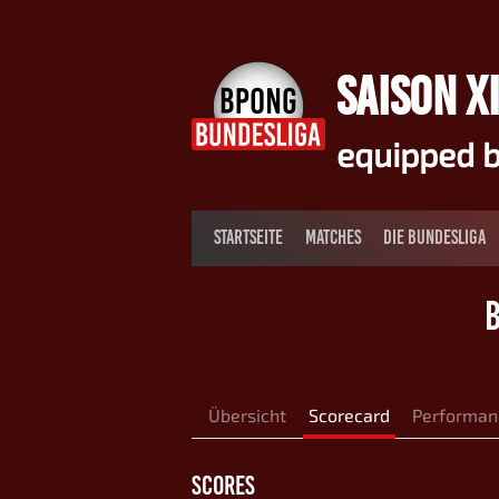
Springe
zum
Inhalt
SAISON XI
equipped b
STARTSEITE
MATCHES
DIE BUNDESLIGA
Übersicht
Scorecard
Performan
SCORES