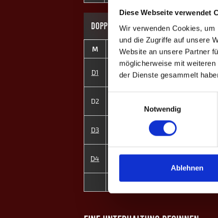
Diese Webseite verwendet 
DOPPEL-MATCHES
Wir verwenden Cookies, um I
und die Zugriffe auf unsere 
M
#
Spieler
Website an unsere Partner fü
möglicherweise mit weiteren
1
Flo Falcke
D1
der Dienste gesammelt habe
2
Alexander Ossenbühl
3
Jonathan Blanke
Einwilligungsauswahl
D2
5
Michael Kohnen
Notwendig
4
Pascal Beck
D3
7
Sophie Högl
6
Simon Engel
D4
8
Laura K.
Ablehnen
2
MP