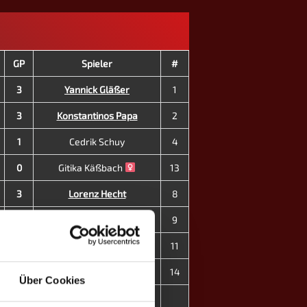
GP
Spieler
#
3
Yannick Gläßer
1
3
Konstantinos Papa
2
1
Cedrik Schuy
4
0
Gitika Käßbach
13
3
Lorenz Hecht
8
1
Kim Lingg
9
3
Felix Dimmerling
11
3
Jennifer Warkentin
14
Über Cookies
17
5
MP