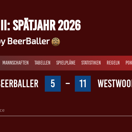
II: SPÄTJAHR 2026
y BeerBaller
MANNSCHAFTEN
TABELLEN
SPIELPLÄNE
STATISTIKEN
REGELN
POK
BEERBALLER
5
–
11
WESTWOO
ce