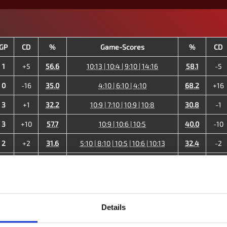
GP
CD
%
Game-Scores
%
CD
1
+5
56.6
10:13 | 10:4 | 9:10 | 14:16
58.1
-5
0
-16
35.0
4:10 | 6:10 | 4:10
68.2
+16
3
+1
32.2
10:9 | 7:10 | 10:9 | 10:8
30.8
-1
3
+10
57.7
10:9 | 10:6 | 10:5
40.0
-10
2
+2
31.6
5:10 | 8:10 | 10:5 | 10:6 | 10:13
32.4
-2
3
+7
27.5
9:10 | 10:7 | 10:9 | 10:6
23.0
-7
2
-6
35.3
5:10 | 10:9 | 8:10 | 10:9 | 9:10
38.1
+6
0
-13
18.7
3:10 | 9:10 | 5:10
33.0
+13
Details
14
-10
34.4
36.4
+10