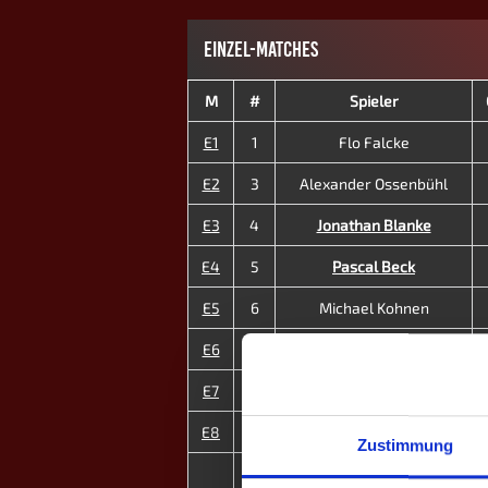
EINZEL-MATCHES
M
#
Spieler
E1
1
Flo Falcke
E2
3
Alexander Ossenbühl
E3
4
Jonathan Blanke
E4
5
Pascal Beck
E5
6
Michael Kohnen
E6
7
Simon Engel
E7
12
Sophie Högl
E8
15
Laura K.
Zustimmung
3
MP