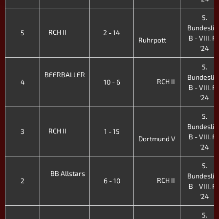
5.
Bundeslig
RCH II
5
2 - 14
B - VIII. Fr
Ruhrpott
'24
5.
BEERBALLER
Bundeslig
RCH II
4
10 - 6
B - VIII. Fr
'24
5.
Bundeslig
RCH II
3
1 - 15
B - VIII. Fr
Dortmund V
'24
5.
BB Allstars
Bundeslig
RCH II
2
6 - 10
B - VIII. Fr
'24
5.