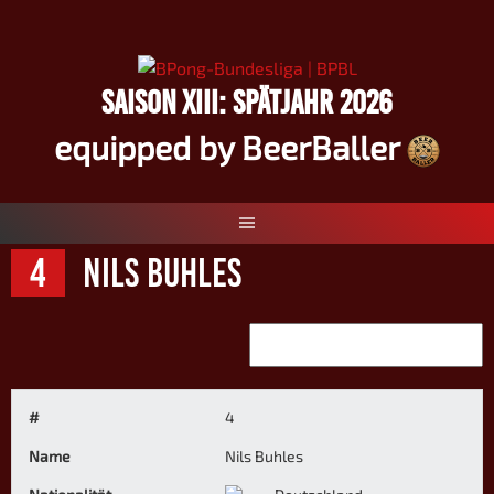
Springe
zum
Inhalt
SAISON XIII: SPÄTJAHR 2026
equipped by BeerBaller
4
Nils Buhles
#
4
Name
Nils Buhles