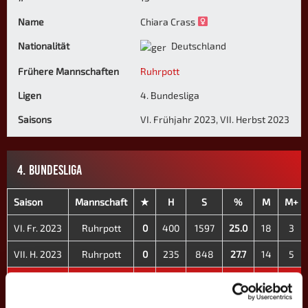
Name
Chiara Crass
Nationalität
Deutschland
Frühere Mannschaften
Ruhrpott
Ligen
4. Bundesliga
Saisons
VI. Frühjahr 2023, VII. Herbst 2023
4. BUNDESLIGA
Saison
Mannschaft
★
H
S
%
M
M+
VI. Fr. 2023
Ruhrpott
0
400
1597
25.0
18
3
VII. H. 2023
Ruhrpott
0
235
848
27.7
14
5
Gesamt
-
0
635
2445
26.0
32
8