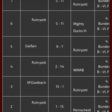
7
5 - 11
Bundesl
Ruhrpott
B - VI. Fr.
4.
Ruhrpott
6
5 - 11
Bundesl
Mighty
B - VI. Fr.
Ducks III
4.
Gießen
5
9 - 7
Bundesl
Ruhrpott
B - VI. Fr.
4.
Ruhrpott
4
2 - 14
Bundesl
WMAB
B - VI. Fr.
4.
M'Gladbach
3
15 - 1
Bundesl
Ruhrpott
B - VI. Fr.
4.
Ruhrpott
2
1 - 15
Bundesl
Remscheid
B - VI. Fr.