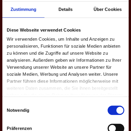
EINSÄTZE: 16
Zustimmung
Details
Über Cookies
Spieltag
Heim
Ergebnisse
Auswärts
Liga - Sa
Diese Webseite verwendet Cookies
4.
Rheinshooters
9
9 - 7
Bundesl
Wir verwenden Cookies, um Inhalte und Anzeigen zu
II
Ruhrpott
B - VII. H.
personalisieren, Funktionen für soziale Medien anbieten
zu können und die Zugriffe auf unsere Website zu
4.
Ruhrpott
analysieren. Außerdem geben wir Informationen zu Ihrer
8
9 - 7
Bundesl
Oberberg
Verwendung unserer Website an unsere Partner für
B - VII. H.
soziale Medien, Werbung und Analysen weiter. Unsere
Partner führen diese Informationen möglicherweise mit
4.
Ruhrpott
weiteren Daten zusammen, die Sie ihnen bereitgestellt
6
4 - 12
Bundesl
Mighty
B - VII. H.
haben oder die sie im Rahmen Ihrer Nutzung der Dienste
Ducks III
gesammelt haben.
Einwilligungsauswahl
4.
Notwendig
Niederrhein II
5
11 - 5
Bundesl
Ruhrpott
B - VII. H.
Präferenzen