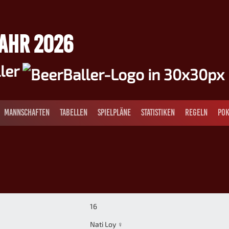
JAHR 2026
ller
MANNSCHAFTEN
TABELLEN
SPIELPLÄNE
STATISTIKEN
REGELN
POK
16
Nati Loy ♀