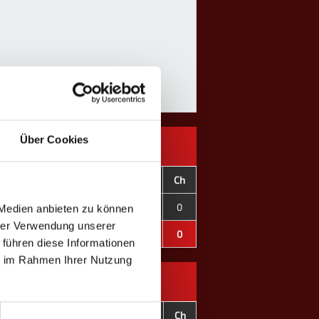
Über Cookies
C-
CD
OT
F
C
Ch
234
-12
2
0
0
0
 Medien anbieten zu können
hrer Verwendung unserer
234
-12
2
0
0
0
 führen diese Informationen
ie im Rahmen Ihrer Nutzung
C-
CD
OT
F
C
Ch