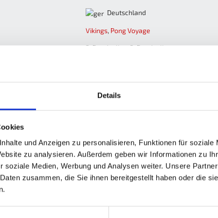
Deutschland
Vikings
,
Pong Voyage
2. Bundesliga, 3. Bundesliga
II. Frühjahr 2021, III. Herbst 2021
Details
M
M+
M-
MW%
G
G+
G-
GW%
C+
Cookies
6
1
5
16.7
26
10
16
38.5
222
nhalte und Anzeigen zu personalisieren, Funktionen für soziale
Website zu analysieren. Außerdem geben wir Informationen zu I
6
1
5
16.7
26
10
16
38.5
222
r soziale Medien, Werbung und Analysen weiter. Unsere Partner
 Daten zusammen, die Sie ihnen bereitgestellt haben oder die s
n.
M
M+
M-
MW%
G
G+
G-
GW%
C+