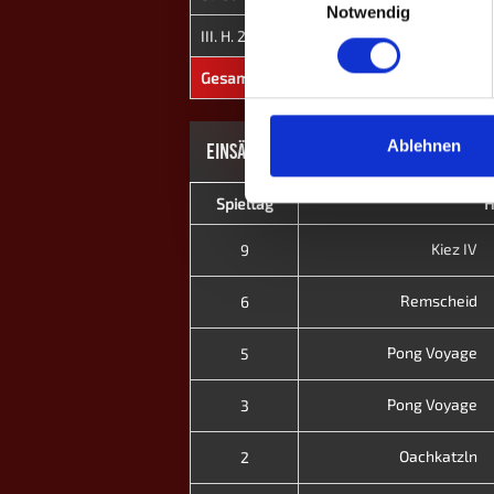
Notwendig
III. H. 2021
Pong Voyage
0
Gesamt
-
0
Ablehnen
EINSÄTZE: 8
Spieltag
H
Kiez IV
9
Remscheid
6
Pong Voyage
5
Pong Voyage
3
Oachkatzln
2