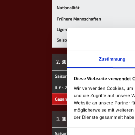
Nationalität
Frühere Mannschaften
Ligen
Saisons
Zustimmung
2. BUNDESLIGA
Saison
Mannschaft
★
Diese Webseite verwendet 
II. Fr. 2021
Vikings
0
Wir verwenden Cookies, um I
und die Zugriffe auf unsere 
Gesamt
-
0
Website an unsere Partner fü
möglicherweise mit weiteren
der Dienste gesammelt habe
3. BUNDESLIGA
Einwilligungsauswahl
Saison
Mannschaft
★