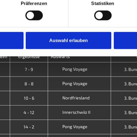
Präferenzen
Statistiken
10
1
9
10.0
36
7
29
19.4
265
10
1
9
10.0
36
7
29
19.4
265
Auswahl erlauben
eim
Ergebnisse
Auswärts
Pong Voyage
7 - 9
3. Bund
Pong Voyage
8 - 8
3. Bund
Nordfriesland
10 - 6
3. Bund
Innerschwiiz II
4 - 12
3. Bund
Pong Voyage
14 - 2
3. Bund