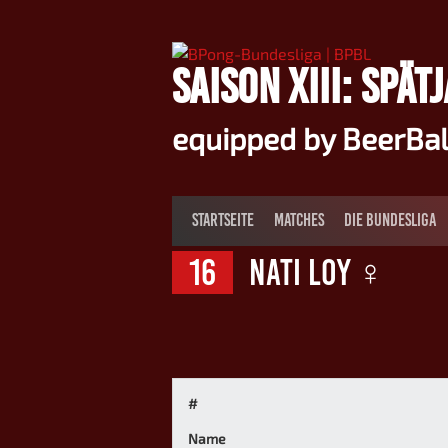
Springe
zum
Inhalt
SAISON XIII: SPÄT
equipped by BeerBa
STARTSEITE
MATCHES
DIE BUNDESLIGA
16
Nati Loy ♀
#
Name