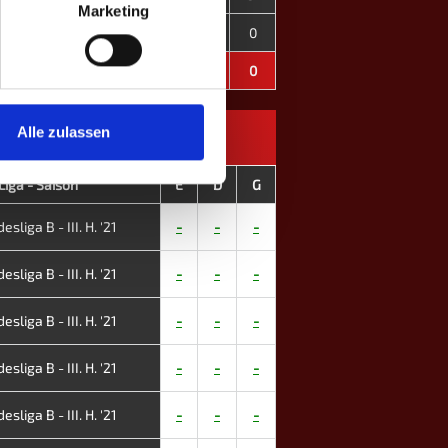
Marketing
347
-82
3
0
0
0
347
-82
3
0
0
0
Alle zulassen
Liga - Saison
E
D
G
esliga B - III. H. '21
-
-
-
esliga B - III. H. '21
-
-
-
esliga B - III. H. '21
-
-
-
esliga B - III. H. '21
-
-
-
esliga B - III. H. '21
-
-
-