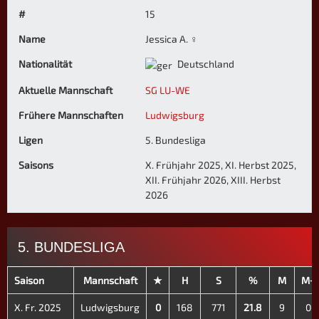
#
15
Name
Jessica A. ♀
Nationalität
Deutschland
Aktuelle Mannschaft
SG LU-WE
Frühere Mannschaften
Ludwigsburg
Ligen
5. Bundesliga
Saisons
X. Frühjahr 2025, XI. Herbst 2025,
XII. Frühjahr 2026, XIII. Herbst
2026
5. BUNDESLIGA
Saison
Mannschaft
★
H
S
%
M
M+
X. Fr. 2025
Ludwigsburg
0
168
771
21.8
9
0