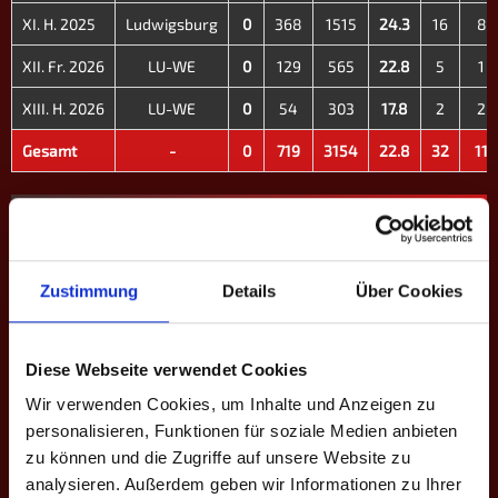
XI. H. 2025
Ludwigsburg
0
368
1515
24.3
16
8
XII. Fr. 2026
LU-WE
0
129
565
22.8
5
1
XIII. H. 2026
LU-WE
0
54
303
17.8
2
2
Gesamt
-
0
719
3154
22.8
32
11
EINSÄTZE: 17
Spieltag
Heim
Ergebnisse
Auswärts
Liga - Sai
Zustimmung
Details
Über Cookies
5.
Hannover II
Bundesli
LU-WE
1
4 - 8
B - XIII. 
Diese Webseite verwendet Cookies
'26
Wir verwenden Cookies, um Inhalte und Anzeigen zu
personalisieren, Funktionen für soziale Medien anbieten
5.
Bundesli
zu können und die Zugriffe auf unsere Website zu
LU-WE
Vechta
11
4 - 8
B - XII. F
analysieren. Außerdem geben wir Informationen zu Ihrer