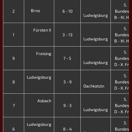
5.
Brno
2
6 - 10
Bundesli
Ludwigsburg
B - XI. H. 
5.
Fürsten II
1
3 - 13
Bundesli
Ludwigsburg
B - XI. H. 
5.
Freising
9
7 - 5
Bundesli
Ludwigsburg
D - X. Fr. 
5.
Ludwigsburg
8
3 - 9
Bundesli
Oachkatzln
D - X. Fr. 
5.
Asbach
7
9 - 3
Bundesli
Ludwigsburg
D - X. Fr. 
5.
Ludwigsburg
6
8 - 4
Bundesli