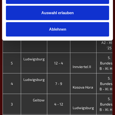
Bundesli
Ludwigsburg
A2 - XI. 
'25
Auswahl erlauben
5.
Bundesli
Ablehnen
Dortmund V
5.
6
12 - 4
Bundesli
Ludwigsburg
A2 - XI. 
'25
5.
Ludwigsburg
5
12 - 4
Bundesli
Innviertel II
B - XI. H. 
5.
Ludwigsburg
4
7 - 9
Bundesli
Kosova Hora
B - XI. H. 
5.
Geltow
3
4 - 12
Bundesli
Ludwigsburg
B - XI. H. 