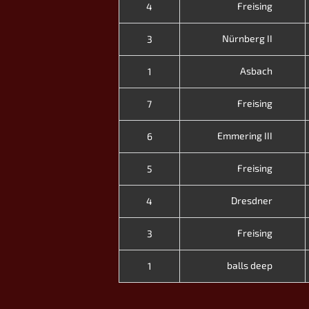
Freising
4
Nürnberg II
3
Asbach
1
Freising
7
Emmering III
6
Freising
5
Dresdner
4
Freising
3
balls deep
1