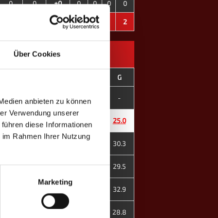
0
0
±0
0
0
0
0
1606
1817
-211
21
4
1
2
Über Cookies
son
E
D
G
III. H. '26
-
-
-
 Medien anbieten zu können
hrer Verwendung unserer
 XI. H. '25
21.0
31.4
25.0
 führen diese Informationen
ie im Rahmen Ihrer Nutzung
 XI. H. '25
31.6
28.3
30.3
 XI. H. '25
24.1
35.6
29.5
Marketing
 XI. H. '25
38.3
25.4
32.9
 XI. H. '25
22.8
37.7
28.8