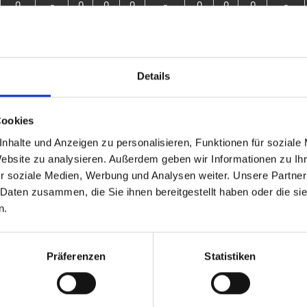
0
-
0
0
0
-
0
0
0
-
4133
28.6
54
17
37
31.5
199
69
130
34.7
Details
Ergebnisse
Auswärts
Liga - Sai
Cookies
Nordfriesland III
0 - 0
5. Bundesliga B - X
nhalte und Anzeigen zu personalisieren, Funktionen für soziale
Website zu analysieren. Außerdem geben wir Informationen zu I
Kiez II
3 - 9
5. Bundesliga D -
r soziale Medien, Werbung und Analysen weiter. Unsere Partner
 Daten zusammen, die Sie ihnen bereitgestellt haben oder die s
Freising
9 - 3
5. Bundesliga D -
n.
Schwaben
2 - 10
5. Bundesliga D -
Präferenzen
Statistiken
Freising
9 - 3
5. Bundesliga D -
Oachkatzln
0 - 12
5. Bundesliga D -