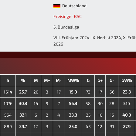
Deutschland
Freisinger BSC
5. Bundesliga
VIII. Frühjahr 2024, IX. Herbst 2024, X. Früh
2026
S
%
M
M+
M-
MW%
G
G+
G-
GW%
1614
25.7
20
3
17
15.0
73
17
56
23.3
1076
30.3
16
9
7
56.3
58
30
28
51.7
554
32.1
6
2
4
33.3
25
10
15
40.0
889
29.7
12
3
9
25.0
43
12
31
27.9