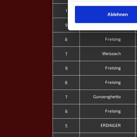
Oldenburg II
1
Ablehnen
Freising
9
Freising
8
Weissach
7
Freising
9
Freising
8
Gunzenghetto
7
Freising
6
ERDINGER
5