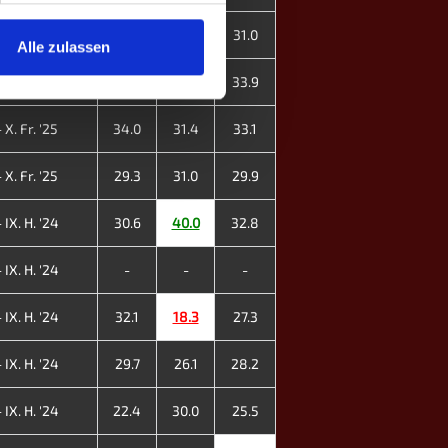
 XI. H. '25
31.0
-
31.0
Alle zulassen
 X. Fr. '25
33.6
34.7
33.9
 X. Fr. '25
34.0
31.4
33.1
 X. Fr. '25
29.3
31.0
29.9
 IX. H. '24
30.6
40.0
32.8
 IX. H. '24
-
-
-
 IX. H. '24
32.1
18.3
27.3
 IX. H. '24
29.7
26.1
28.2
 IX. H. '24
22.4
30.0
25.5