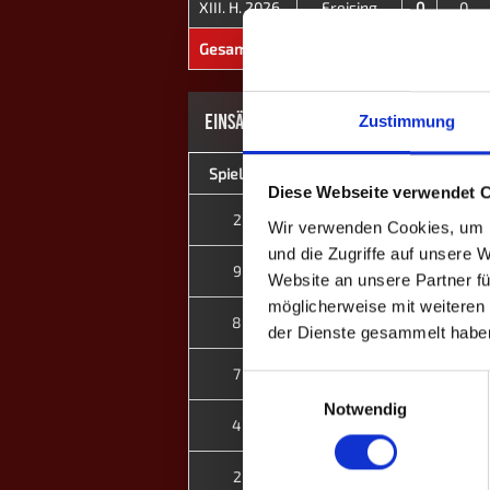
XIII. H. 2026
Freising
0
0
Gesamt
-
0
1182
EINSÄTZE: 24
Zustimmung
Spieltag
Heim
Diese Webseite verwendet 
Freising
2
Wir verwenden Cookies, um I
und die Zugriffe auf unsere 
Freising
9
Website an unsere Partner fü
möglicherweise mit weiteren
Flensburg II
8
der Dienste gesammelt habe
Freising
7
Einwilligungsauswahl
Notwendig
Nürnberg II
4
Freising
2