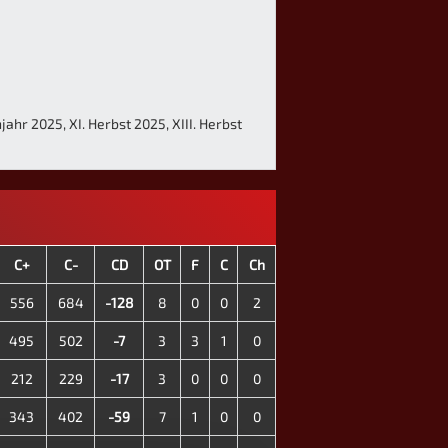
jahr 2025, XI. Herbst 2025, XIII. Herbst
C+
C-
CD
OT
F
C
Ch
556
684
-128
8
0
0
2
495
502
-7
3
3
1
0
212
229
-17
3
0
0
0
343
402
-59
7
1
0
0