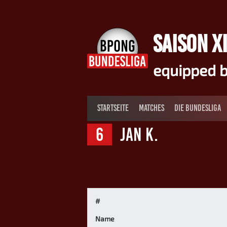
Springe
zum
Inhalt
SAISON XI
equipped b
STARTSEITE
MATCHES
DIE BUNDESLIGA
6
Jan K.
#
Name