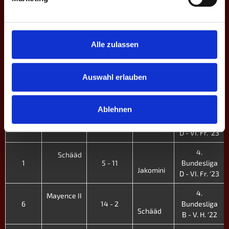
Schääd
D - VI. Fr. '23
4.
Franken II
4
14 - 2
Bundesliga
Alle zulassen
Schääd
D - VI. Fr. '23
4.
Schääd
Auswahl erlauben
3
4 - 12
Bundesliga
EJUN
D - VI. Fr. '23
Ablehnen
4.
Konstanz
2
9 - 7
Bundesliga
Schääd
D - VI. Fr. '23
4.
Schääd
1
5 - 11
Bundesliga
Jakomini
D - VI. Fr. '23
4.
Mayence II
6
14 - 2
Bundesliga
Schääd
B - V. H. '22