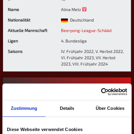
Name
Alina Metz
Nationalität
Deutschland
Aktuelle Mannschaft
Beerpong-League-Schääd
Ligen
4. Bundesliga
Saisons
IV. Frühjahr 2022, V. Herbst 2022,
VI. Frühjahr 2023, VII. Herbst
2023, VIII. Frühjahr 2024
4. BUNDESLIGA
Saison
Mannschaft
★
H
S
%
M
M+
Zustimmung
Details
Über Cookies
IV. Fr. 2022
Schääd
0
67
231
29.0
4
0
V. H. 2022
Schääd
0
112
451
24.8
6
0
Diese Webseite verwendet Cookies
VI. Fr. 2023
Schääd
0
381
1441
26.4
14
4