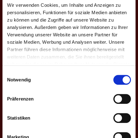
Wir verwenden Cookies, um Inhalte und Anzeigen zu
VII. H. 2023
Schääd
0
0
0
-
0
0
personalisieren, Funktionen für soziale Medien anbieten
zu können und die Zugriffe auf unsere Website zu
VIII. Fr. 2024
Schääd
0
0
0
-
0
0
analysieren. Außerdem geben wir Informationen zu Ihrer
Verwendung unserer Website an unsere Partner für
Gesamt
-
0
560
2123
26.4
24
4
soziale Medien, Werbung und Analysen weiter. Unsere
Partner führen diese Informationen möglicherweise mit
EINSÄTZE: 12
weiteren Daten zusammen, die Sie ihnen bereitgestellt
haben oder die sie im Rahmen Ihrer Nutzung der Dienste
Spieltag
Heim
Ergebnisse
Auswärts
Liga - Saison
gesammelt haben.
Einwilligungsauswahl
Notwendig
4.
Hengstett
9
12 - 4
Bundesliga
Schääd
D - VI. Fr. '23
Präferenzen
4.
Schääd
8
7 - 9
Bundesliga
Asbach
Statistiken
D - VI. Fr. '23
4.
Fürsten
Marketing
6
9 - 7
Bundesliga