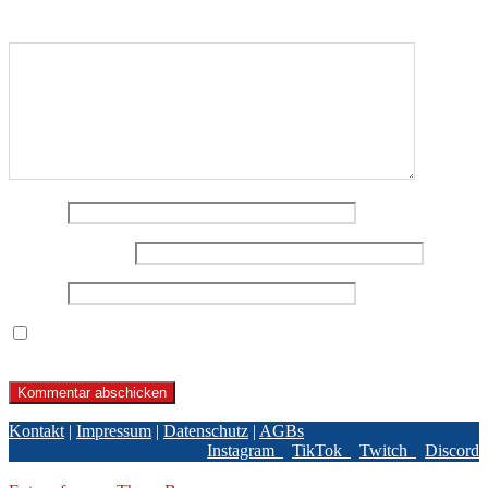
Kommentar
*
Name
*
E-Mail-Adresse
*
Website
Name, E-Mail-Adresse und Website in diesem Browser für
meinen nächsten Kommentar speichern.
Kontakt
|
Impressum
|
Datenschutz
|
AGBs
Instagram
TikTok
Twitch
Discord
© 2026 BPBL GmbH