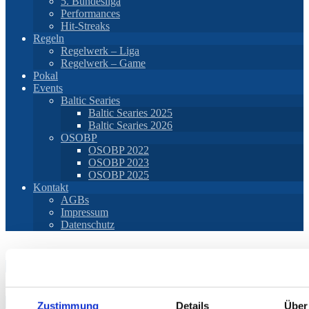
5. Bundesliga
Performances
Hit-Streaks
Regeln
Regelwerk – Liga
Regelwerk – Game
Pokal
Events
Baltic Searies
Baltic Searies 2025
Baltic Searies 2026
OSOBP
OSOBP 2022
OSOBP 2023
OSOBP 2025
Kontakt
AGBs
Impressum
Datenschutz
Mayence II
14
–
2
Zustimmung
Details
Über