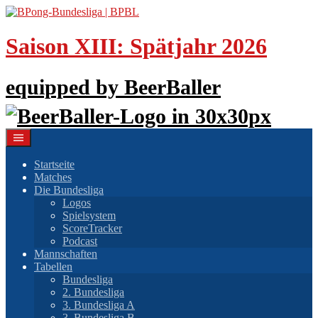
Springe
zum
Inhalt
Saison XIII: Spätjahr 2026
equipped by BeerBaller
Startseite
Matches
Die Bundesliga
Logos
Spielsystem
ScoreTracker
Podcast
Mannschaften
Tabellen
Bundesliga
2. Bundesliga
3. Bundesliga A
3. Bundesliga B