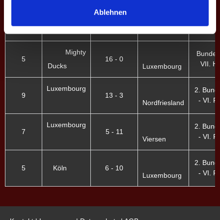
Ablehnen
Luxembourg
Bundesl
8
2 - 14
Kiez
VII. H.
Mighty
Bundesl
5
16 - 0
VII. H.
Ducks
Luxembourg
Luxembourg
2. Bund
9
13 - 3
- VI. Fr
Nordfriesland
Luxembourg
2. Bund
7
5 - 11
- VI. Fr
Viersen
2. Bund
5
Köln
6 - 10
- VI. Fr
Luxembourg