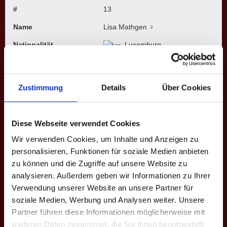
#
13
Name
Lisa Mathgen ♀
Nationalität
Luxemburg
Frühere Mannschaften
Luxembourg
Ligen
Bundesliga, 2. Bundesliga
Zustimmung
Details
Über Cookies
Saisons
VI. Frühjahr 2023, VII. Herbst
2023, VIII. Frühjahr 2024, IX.
Herbst 2024
Diese Webseite verwendet Cookies
Wir verwenden Cookies, um Inhalte und Anzeigen zu
personalisieren, Funktionen für soziale Medien anbieten
BUNDESLIGA
zu können und die Zugriffe auf unsere Website zu
analysieren. Außerdem geben wir Informationen zu Ihrer
Saison
Mannschaft
★
H
S
%
M
M+
Verwendung unserer Website an unsere Partner für
VII. H. 2023
Luxembourg
0
65
236
27.5
6
0
soziale Medien, Werbung und Analysen weiter. Unsere
Partner führen diese Informationen möglicherweise mit
Gesamt
-
0
65
236
27.5
6
0
weiteren Daten zusammen, die Sie ihnen bereitgestellt