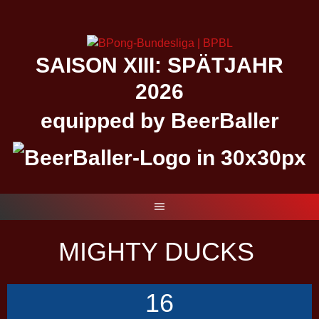
Springe
zum
Inhalt
SAISON XIII: SPÄTJAHR
2026
equipped by BeerBaller
MIGHTY DUCKS
16