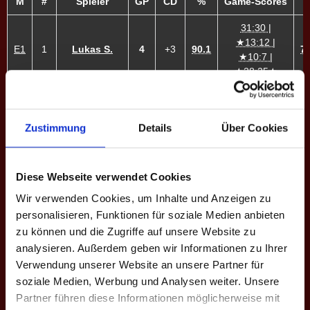
M
#
Spieler
GP
CD
%
Game-Scores
31:30 |
★13:12 |
E1
1
Lukas S.
4
+3
90.1
78
★10:7 |
★28:25★
10:5 | 10:9 |
E2
2
Felix B.
4
+11
74.1
49
13:10 | 10:5
Zustimmung
Details
Über Cookies
10:8 | 10:9 |
E3
3
Adrian B.
4
+11
87.0
59
10:7 | 10:5
Diese Webseite verwendet Cookies
10:5 | 10:8 |
E4
4
Jan T.
4
+16
71.4
46
10:5 | 10:6
Wir verwenden Cookies, um Inhalte und Anzeigen zu
personalisieren, Funktionen für soziale Medien anbieten
6:10 | 10:5 |
zu können und die Zugriffe auf unsere Website zu
E5
6
Simon F.
4
+3
58.0
10:9 | 5:10 |
54
analysieren. Außerdem geben wir Informationen zu Ihrer
10:8 | 10:6
Verwendung unserer Website an unsere Partner für
10:6 | 10:5 |
soziale Medien, Werbung und Analysen weiter. Unsere
E6
7
T. Götz
4
+19
71.6
8:10 | ★10:2 |
47
Partner führen diese Informationen möglicherweise mit
10:6