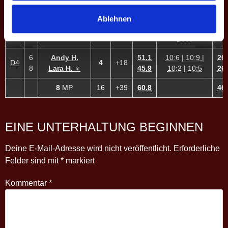
8:10 | 13:12 |
Ablehnen
4
Jan T.
76.1
57.
D3
4
+9
10:4 | 10:7 |
7
Henrike N. ♀
44.4
36.
10:8
6
Andy H.
51.1
10:6 | 10:9 |
26.
D4
4
+18
8
Lara H. ♀
45.9
10:2 | 10:5
26.
8
MP
16
+39
60.8
46.
EINE UNTERHALTUNG BEGINNEN
Deine E-Mail-Adresse wird nicht veröffentlicht.
Erforderliche
Felder sind mit
*
markiert
Kommentar
*