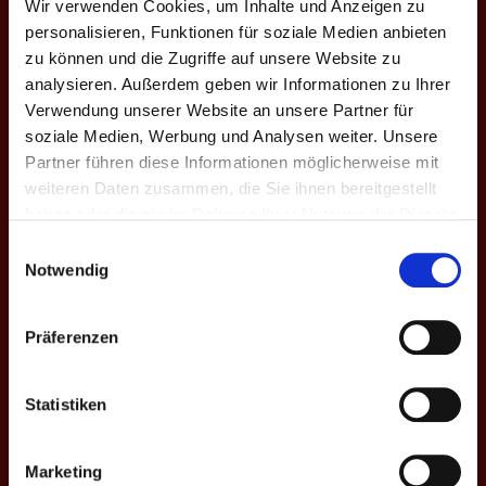
Wir verwenden Cookies, um Inhalte und Anzeigen zu
X. Fr. 2025
Giants
0
56
177
31.6
3
0
personalisieren, Funktionen für soziale Medien anbieten
zu können und die Zugriffe auf unsere Website zu
Gesamt
-
0
271
816
33.2
11
3
analysieren. Außerdem geben wir Informationen zu Ihrer
Verwendung unserer Website an unsere Partner für
OST-LIGA
soziale Medien, Werbung und Analysen weiter. Unsere
Partner führen diese Informationen möglicherweise mit
weiteren Daten zusammen, die Sie ihnen bereitgestellt
Saison
Mannschaft
★
H
S
%
M
M+
haben oder die sie im Rahmen Ihrer Nutzung der Dienste
VII. H. 2023
Giants
0
131
401
32.7
4
1
gesammelt haben.
Einwilligungsauswahl
Notwendig
Gesamt
-
0
131
401
32.7
4
1
Präferenzen
EINSÄTZE: 10
Spieltag
Heim
Ergebnisse
Auswärts
Liga - Saison
Statistiken
Giants
3. Bundesliga
7
7 - 9
Marketing
Dortmund
B - X. Fr. '25