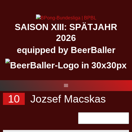
Springe
zum
Inhalt
SAISON XIII: SPÄTJAHR
2026
equipped by BeerBaller
10
Jozsef Macskas