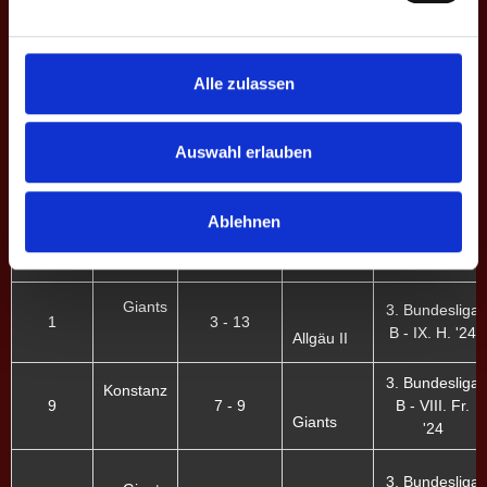
IV
Giants
3. Bundesliga
5
9 - 7
Alle zulassen
B - X. Fr. '25
Mözen
Köln II
3. Bundesliga
Auswahl erlauben
3
9 - 7
B - X. Fr. '25
Giants
Ablehnen
Mayence
3. Bundesliga
9
8 - 8
B - IX. H. '24
III
Giants
Giants
3. Bundesliga
1
3 - 13
B - IX. H. '24
Allgäu II
3. Bundesliga
Konstanz
9
7 - 9
B - VIII. Fr.
Giants
'24
3. Bundesliga