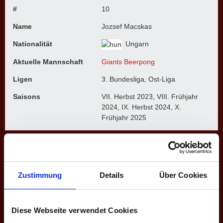
#
10
Name
Jozsef Macskas
Nationalität
Ungarn
Aktuelle Mannschaft
Giants Beerpong
Ligen
3. Bundesliga, Ost-Liga
Saisons
VII. Herbst 2023, VIII. Frühjahr
2024, IX. Herbst 2024, X.
Frühjahr 2025
3. BUNDESLIGA
Zustimmung
Details
Über Cookies
Saison
Mannschaft
★
H
S
%
M
M+
VIII. Fr. 2024
Giants
0
118
327
36.1
4
2
Diese Webseite verwendet Cookies
IX. H. 2024
Giants
0
97
312
31.1
4
1