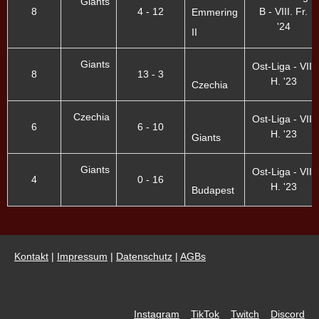
Giants
8
4 - 12
B - VIII. Fr.
Emmering
'24
II
Giants
Ost-Liga - VII.
8
13 - 3
H. '23
Czechia
Czechia
Ost-Liga - VII.
6
6 - 10
H. '23
Giants
Giants
Ost-Liga - VII.
4
0 - 16
H. '23
Budapest
Kontakt
|
Impressum
|
Datenschutz
|
AGBs
Instagram
TikTok
Twitch
Discord