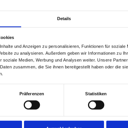
-
48.2
14.3
Details
★★★★★ ★
74.6
83.3
-
50.7
38.9
Cookies
-
45.7
66.7
nhalte und Anzeigen zu personalisieren, Funktionen für soziale
Website zu analysieren. Außerdem geben wir Informationen zu I
★
81.0
83.3
r soziale Medien, Werbung und Analysen weiter. Unsere Partner
 Daten zusammen, die Sie ihnen bereitgestellt haben oder die s
-
43.6
42.9
n.
-
57.1
31.3
Präferenzen
Statistiken
-
43.2
55.6
-
-
-
-
-
-