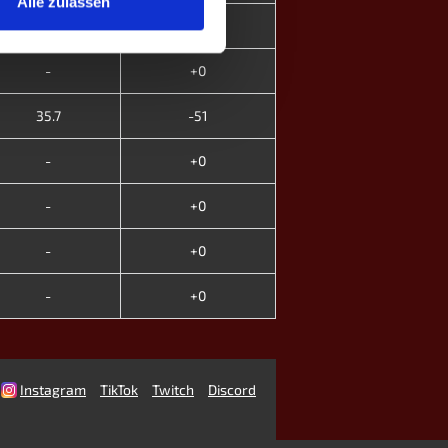
Alle zulassen
-
+0
-
+0
35.7
-51
-
+0
-
+0
-
+0
-
+0
Instagram
TikTok
Twitch
Discord