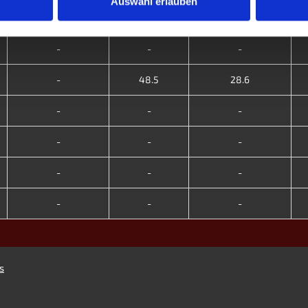
Auswahl erlauben
-
-
-
-
-
-
-
48.5
28.6
-
-
-
-
-
-
-
-
-
-
-
-
s