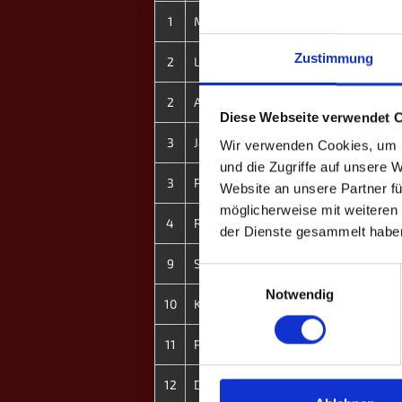
1
Mark G.
7
Zustimmung
2
Lukas G.
9
2
Anton G.
9
Diese Webseite verwendet 
3
Jacob P.
8
Wir verwenden Cookies, um I
und die Zugriffe auf unsere 
3
Patrick H.
9
Website an unsere Partner fü
möglicherweise mit weiteren
4
Rainhard D.
4
der Dienste gesammelt habe
9
Sarah P.
8
Einwilligungsauswahl
Notwendig
10
Karina B.
5
11
Paul S.
0
12
Dennis G.
0