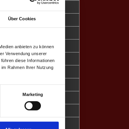
27.5
-106
Über Cookies
67.0
+65
42.4
-49
58.5
+56
 Medien anbieten zu können
hrer Verwendung unserer
68.8
+128
 führen diese Informationen
ie im Rahmen Ihrer Nutzung
40.5
-24
36.0
-53
Marketing
56.5
-6
-
+0
-
+0