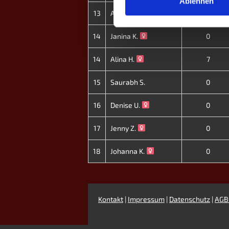
Ablehnen
13
Armando R.
0
14
Janina K.
0
14
Alina H.
7
15
Saurabh S.
0
16
Denise U.
0
17
Jenny Z.
0
18
Johanna K.
0
Kontakt
|
Impressum
|
Datenschutz
|
AGB