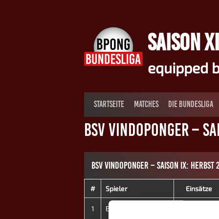
Springe
zum
Inhalt
SAISON XI
equipped b
STARTSEITE
MATCHES
DIE BUNDESLIGA
BSV Vindoponger – Sai
BSV VINDOPONGER – SAISON IX: HERBST 
#
Spieler
Einsätze
1
Botond K.
8