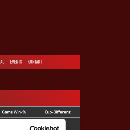
AL
EVENTS
KONTAKT
Game Win-%
Cup-Differenz
51.3
+4