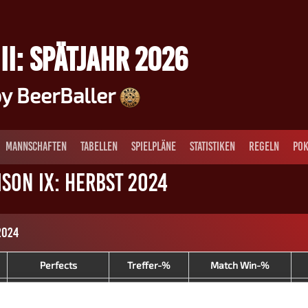
II: SPÄTJAHR 2026
y BeerBaller
MANNSCHAFTEN
TABELLEN
SPIELPLÄNE
STATISTIKEN
REGELN
POK
son IX: Herbst 2024
2024
Perfects
Treffer-%
Match Win-%
-
51.1
53.3