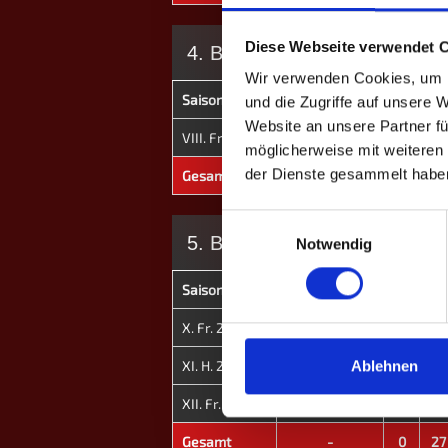
Diese Webseite verwendet 
4. BUNDESLIGA
Wir verwenden Cookies, um I
Saison
Mannschaft
★
H
und die Zugriffe auf unsere 
Website an unsere Partner fü
VIII. Fr. 2024
Solingen
0
4
möglicherweise mit weiteren
der Dienste gesammelt habe
Gesamt
-
0
4
Einwilligungsauswahl
5. BUNDESLIGA
Notwendig
Saison
Mannschaft
★
H
X. Fr. 2025
Solingen II
0
0
XI. H. 2025
Solingen II
0
27
Ablehnen
XII. Fr. 2026
Solingen II
0
0
Gesamt
-
0
27