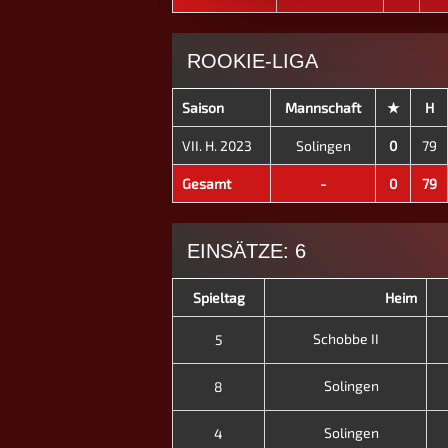
ROOKIE-LIGA
Saison
Mannschaft
★
H
VII. H. 2023
Solingen
0
79
Gesamt
-
0
79
EINSÄTZE: 6
Spieltag
Heim
Schobbe II
5
Solingen
8
Solingen
4