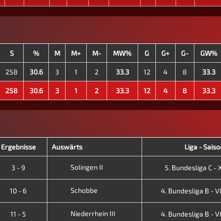
S
%
M
M+
M-
MW%
G
G+
G-
GW%
258
30.6
3
1
2
33.3
12
4
8
33.3
258
30.6
3
1
2
33.3
12
4
8
33.3
Ergebnisse
Auswärts
Liga - Saiso
Solingen II
3 - 9
5. Bundesliga C - X
Schobbe
10 - 6
4. Bundesliga B - VII
Niederrhein III
11 - 5
4. Bundesliga B - VII