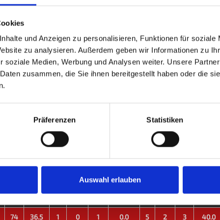
Cookies
nhalte und Anzeigen zu personalisieren, Funktionen für soziale
S
%
M
M+
M-
MW%
G
G+
G-
GW%
Website zu analysieren. Außerdem geben wir Informationen zu I
r soziale Medien, Werbung und Analysen weiter. Unsere Partner
0
154
26.0
2
0
2
0.0
7
1
6
14.3
 Daten zusammen, die Sie ihnen bereitgestellt haben oder die s
n.
0
154
26.0
2
0
2
0.0
7
1
6
14.3
Präferenzen
Statistiken
S
%
M
M+
M-
MW%
G
G+
G-
GW%
0
-
0
0
0
-
0
0
0
-
74
36.5
1
0
1
0.0
5
2
3
40.0
Auswahl erlauben
0
-
0
0
0
-
0
0
0
-
74
36.5
1
0
1
0.0
5
2
3
40.0