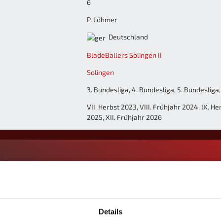
6
P. Löhmer
Deutschland
BladeBallers Solingen II
Solingen
3. Bundesliga, 4. Bundesliga, 5. Bundesliga
VII. Herbst 2023, VIII. Frühjahr 2024, IX. H
2025, XII. Frühjahr 2026
S
%
M
M+
M-
MW%
G
G+
G-
GW%
0
-
0
0
0
-
0
0
0
-
Details
0
-
0
0
0
-
0
0
0
-