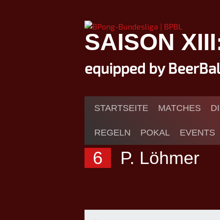
Springe
zum
Inhalt
SAISON XII
equipped by BeerBa
STARTSEITE
MATCHES
D
REGELN
POKAL
EVENTS
6
P. Löhmer