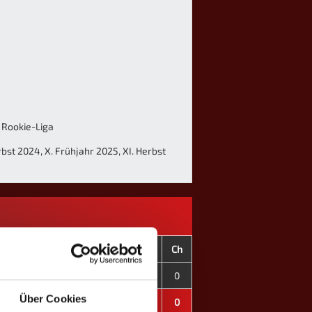
, Rookie-Liga
erbst 2024, X. Frühjahr 2025, XI. Herbst
C+
C-
CD
OT
F
C
Ch
0
0
±0
0
0
0
0
Über Cookies
0
0
±0
0
0
0
0