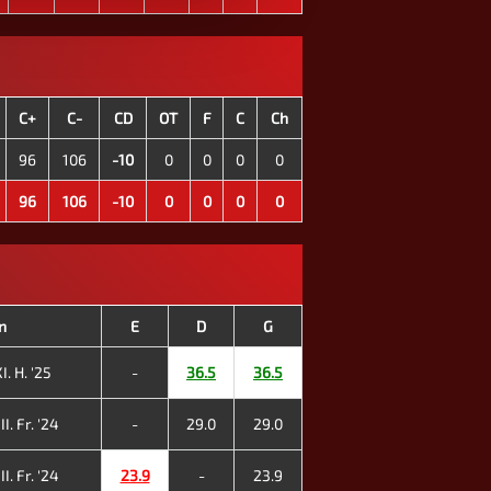
C+
C-
CD
OT
F
C
Ch
96
106
-10
0
0
0
0
96
106
-10
0
0
0
0
n
E
D
G
I. H. '25
-
36.5
36.5
I. Fr. '24
-
29.0
29.0
I. Fr. '24
23.9
-
23.9