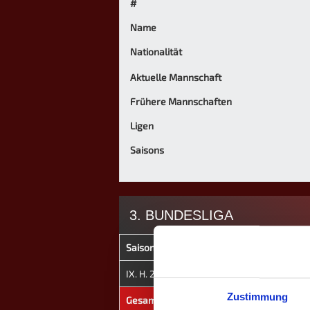
#
Name
Nationalität
Aktuelle Mannschaft
Frühere Mannschaften
Ligen
Saisons
3. BUNDESLIGA
Saison
Mannschaft
★
H
IX. H. 2024
Solingen
0
0
Zustimmung
Gesamt
-
0
0