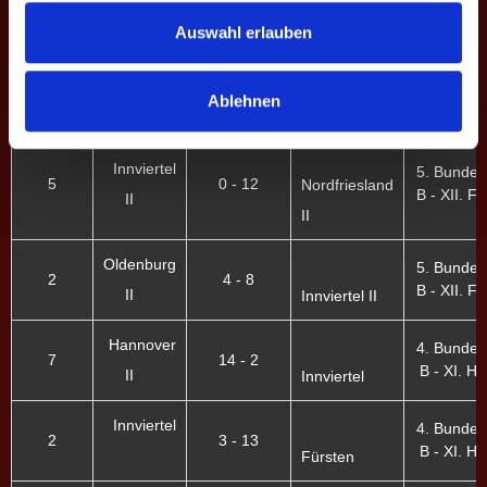
10
8 - 4
LU-WE
B - XII. Fr.
II
Auswahl erlauben
Vechta
5. Bundes
7
9 - 3
B - XII. Fr.
Ablehnen
Innviertel II
Innviertel
5. Bundes
5
0 - 12
Nordfriesland
B - XII. Fr.
II
II
Oldenburg
5. Bundes
2
4 - 8
B - XII. Fr.
II
Innviertel II
Hannover
4. Bundes
7
14 - 2
B - XI. H.
II
Innviertel
Innviertel
4. Bundes
2
3 - 13
B - XI. H.
Fürsten