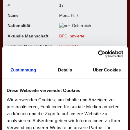
#
17
Name
Mona H. ♀
Nationalität
Österreich
Aktuelle Mannschaft
BPC Innviertel
Frühere Mannschaften
Innviertel II
Ligen
4. Bundesliga, 5. Bundesliga
Saisons
X. Frühjahr 2025, XI. Herbst
Zustimmung
Details
Über Cookies
2025, XII. Frühjahr 2026, XIII.
Herbst 2026
Diese Webseite verwendet Cookies
4. BUNDESLIGA
Wir verwenden Cookies, um Inhalte und Anzeigen zu
personalisieren, Funktionen für soziale Medien anbieten
Saison
Mannschaft
★
H
S
%
M
M+
M
zu können und die Zugriffe auf unsere Website zu
analysieren. Außerdem geben wir Informationen zu Ihrer
XI. H. 2025
Innviertel
0
52
198
26.3
3
1
Verwendung unserer Website an unsere Partner für