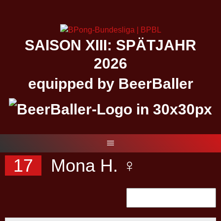
Springe
zum
Inhalt
SAISON XIII: SPÄTJAHR
2026
equipped by BeerBaller
17
Mona H. ♀