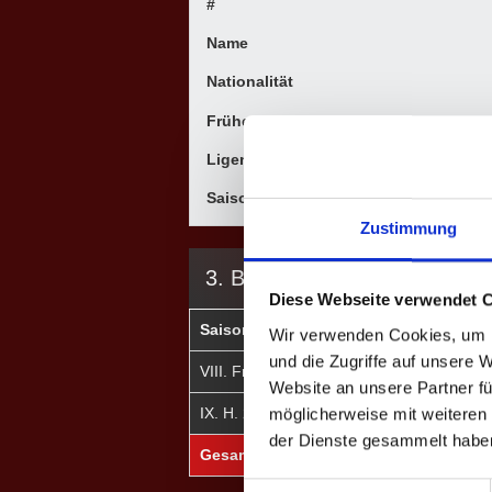
#
Name
Nationalität
Frühere Mannschaften
Ligen
Saisons
Zustimmung
3. BUNDESLIGA
Diese Webseite verwendet 
Saison
Mannschaft
★
Wir verwenden Cookies, um I
und die Zugriffe auf unsere 
VIII. Fr. 2024
Niederrhein II
0
Website an unsere Partner fü
IX. H. 2024
Niederrhein II
0
möglicherweise mit weiteren
der Dienste gesammelt habe
Gesamt
-
0
Einwilligungsauswahl