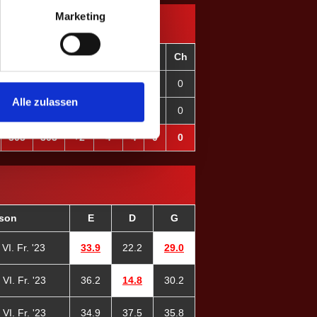
Marketing
C+
C-
CD
OT
F
C
Ch
305
303
+2
4
4
0
0
Alle zulassen
0
0
±0
0
0
0
0
305
303
+2
4
4
0
0
ison
E
D
G
VI. Fr. '23
33.9
22.2
29.0
VI. Fr. '23
36.2
14.8
30.2
VI. Fr. '23
34.9
37.5
35.8