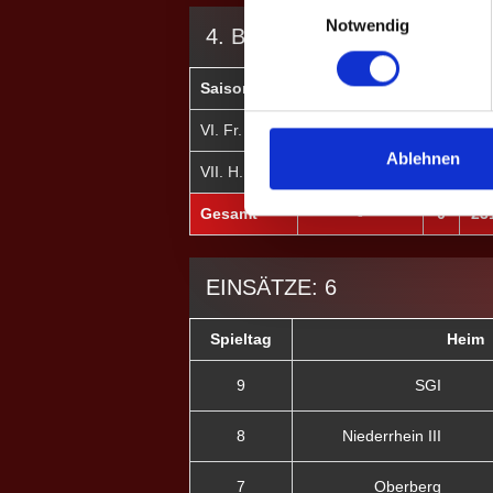
Notwendig
4. BUNDESLIGA
Saison
Mannschaft
★
H
VI. Fr. 2023
Niederrhein III
0
23
Ablehnen
VII. H. 2023
Niederrhein III
0
0
Gesamt
-
0
23
EINSÄTZE: 6
Spieltag
Heim
9
SGI
8
Niederrhein III
7
Oberberg