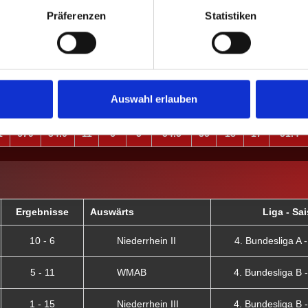
Präferenzen
Statistiken
S
%
M
M+
M-
MW%
G
G+
G-
GW%
1
679
34.0
11
6
5
54.5
35
18
17
51.4
Auswahl erlauben
0
-
0
0
0
-
0
0
0
-
1
679
34.0
11
6
5
54.5
35
18
17
51.4
Ergebnisse
Auswärts
Liga - Sa
10 - 6
Niederrhein II
4. Bundesliga A - 
5 - 11
WMAB
4. Bundesliga B - 
1 - 15
Niederrhein III
4. Bundesliga B - 