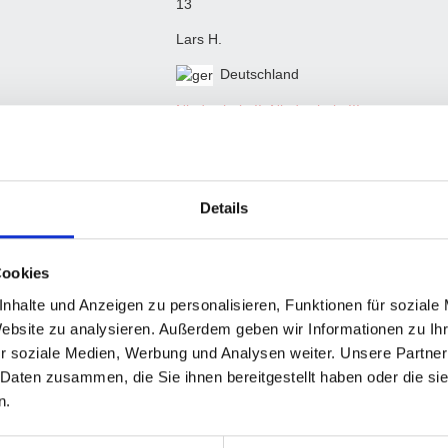
13
Lars H.
Deutschland
Niederrhein II
,
Niederrhein III
3. Bundesliga, 4. Bundesliga
VI. Frühjahr 2023, VII. Herbst 2023, VIII. 
Details
Cookies
H
S
%
M
M+
M-
MW%
G
G+
G-
GW%
nhalte und Anzeigen zu personalisieren, Funktionen für soziale
Website zu analysieren. Außerdem geben wir Informationen zu I
0
0
-
0
0
0
-
0
0
0
-
r soziale Medien, Werbung und Analysen weiter. Unsere Partner
0
0
-
0
0
0
-
0
0
0
-
 Daten zusammen, die Sie ihnen bereitgestellt haben oder die s
n.
0
0
-
0
0
0
-
0
0
0
-