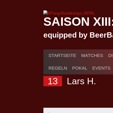
Springe
zum
Inhalt
SAISON XII
equipped by BeerB
STARTSEITE
MATCHES
D
REGELN
POKAL
EVENTS
13
Lars H.