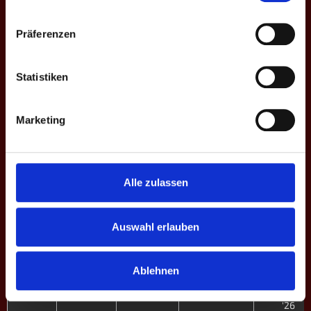
Spieltag
Heim
Ergebnisse
Auswärts
Liga - Sais
Präferenzen
5.
Oldenburg
Bad
Bundeslig
9
12 - 0
Statistiken
B - XII. Fr.
II
Säckingen
'26
5.
Marketing
Schwaben
Bad
Bundeslig
7
12 - 0
B - XII. Fr.
Säckingen
'26
Alle zulassen
5.
Bad
Bundeslig
Säckingen
6
2 - 10
B - XII. Fr.
Innviertel II
Auswahl erlauben
'26
5.
Ablehnen
Flensburg
Bad
Bundeslig
5
10 - 2
B - XII. Fr.
II
Säckingen
'26