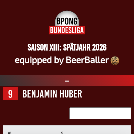
Springe
zum
Inhalt
SAISON XIII: SPÄTJAHR 2026
equipped by BeerBaller
9
Benjamin Huber
#
9