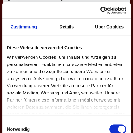
Name
Benjamin Huber
Nationalität
Deutschland
Zustimmung
Details
Über Cookies
Aktuelle Mannschaft
1. BPC Bad Säckingen
Ligen
5. Bundesliga
Diese Webseite verwendet Cookies
Saisons
XII. Frühjahr 2026
Wir verwenden Cookies, um Inhalte und Anzeigen zu
personalisieren, Funktionen für soziale Medien anbieten
zu können und die Zugriffe auf unsere Website zu
5. BUNDESLIGA
analysieren. Außerdem geben wir Informationen zu Ihrer
Verwendung unserer Website an unsere Partner für
Saison
Mannschaft
★
H
S
%
M
M+
soziale Medien, Werbung und Analysen weiter. Unsere
XII. Fr. 2026
Bad Säckingen
0
112
481
23.3
10
2
Partner führen diese Informationen möglicherweise mit
weiteren Daten zusammen, die Sie ihnen bereitgestellt
Gesamt
-
0
112
481
23.3
10
2
haben oder die sie im Rahmen Ihrer Nutzung der Dienste
gesammelt haben.
Einwilligungsauswahl
EINSÄTZE: 6
Notwendig