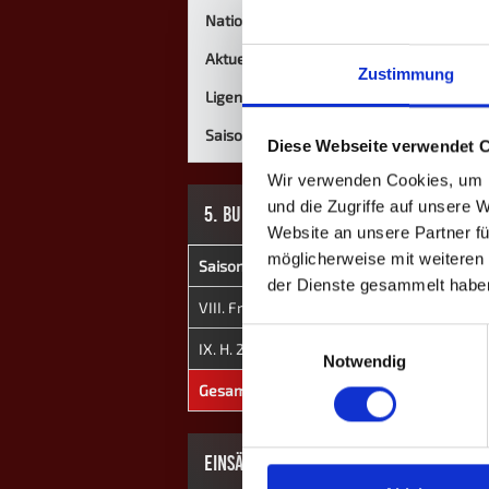
Nationalität
Aktuelle Mannschaft
Zustimmung
Ligen
Saisons
Diese Webseite verwendet 
Wir verwenden Cookies, um I
und die Zugriffe auf unsere 
5. BUNDESLIGA
Website an unsere Partner fü
möglicherweise mit weiteren
Saison
Mannschaft
★
H
der Dienste gesammelt habe
VIII. Fr. 2024
Mözen II
0
56
Einwilligungsauswahl
IX. H. 2024
Mözen II
0
142
Notwendig
Gesamt
-
0
198
EINSÄTZE: 6