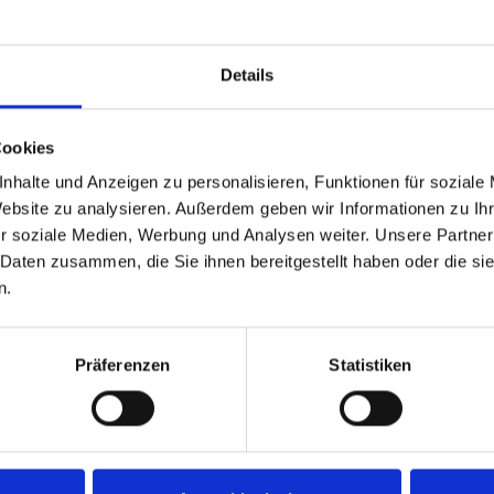
Deutschland
Turbine Mözen II
Details
5. Bundesliga
VIII. Frühjahr 2024, IX. Herbst 2024
Cookies
nhalte und Anzeigen zu personalisieren, Funktionen für soziale
Website zu analysieren. Außerdem geben wir Informationen zu I
r soziale Medien, Werbung und Analysen weiter. Unsere Partner
 Daten zusammen, die Sie ihnen bereitgestellt haben oder die s
S
%
M
M+
M-
MW%
G
G+
G-
GW%
n.
248
22.6
2
1
1
50.0
10
5
5
50.0
656
21.6
6
1
5
16.7
22
5
17
22.7
Präferenzen
Statistiken
904
21.9
8
2
6
25.0
32
10
22
31.3