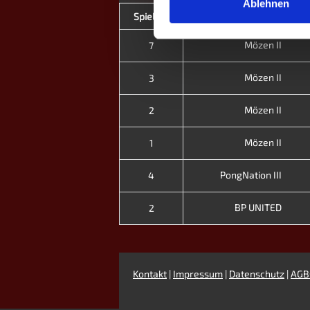
Ablehnen
Spieltag
Heim
Mözen II
7
Mözen II
3
Mözen II
2
Mözen II
1
PongNation III
4
BP UNITED
2
Kontakt
|
Impressum
|
Datenschutz
|
AGB