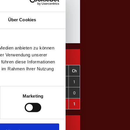
Über Cookies
 Medien anbieten zu können
hrer Verwendung unserer
 führen diese Informationen
ie im Rahmen Ihrer Nutzung
C+
C-
CD
OT
F
C
Ch
86
87
-1
0
0
1
1
165
210
-45
0
0
0
0
Marketing
251
297
-46
0
0
1
1