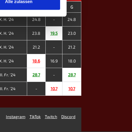
Alle zulassen
n
E
D
G
. H. '24
24.8
-
24.8
. H. '24
23.8
19.5
23.0
. H. '24
21.2
-
21.2
. H. '24
18.6
16.9
18.0
I. Fr. '24
28.7
-
28.7
I. Fr. '24
-
10.7
10.7
Instagram
TikTok
Twitch
Discord