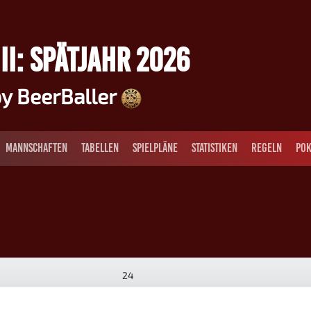
II: SPÄTJAHR 2026
y BeerBaller
MANNSCHAFTEN
TABELLEN
SPIELPLÄNE
STATISTIKEN
REGELN
POK
24
Valerie D.