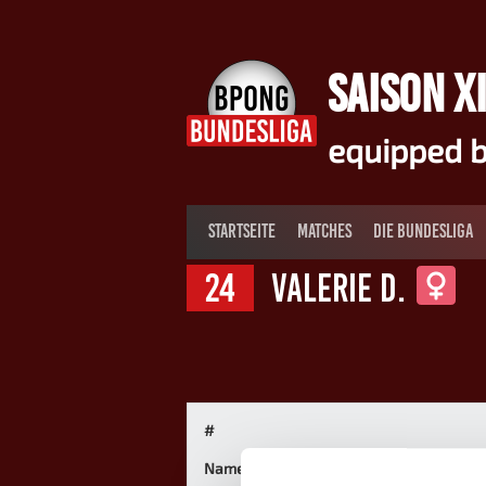
Springe
zum
Inhalt
SAISON XI
equipped b
STARTSEITE
MATCHES
DIE BUNDESLIGA
24
Valerie D.
#
Name