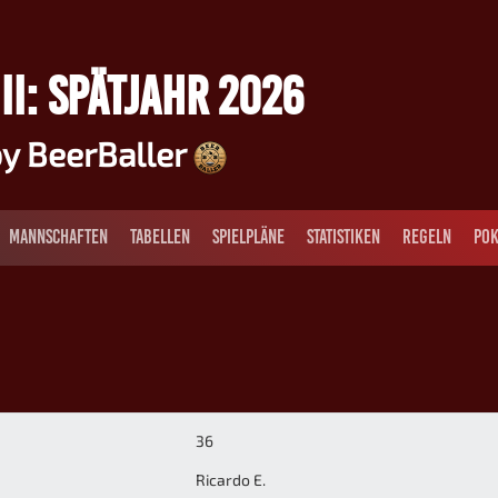
II: SPÄTJAHR 2026
y BeerBaller
MANNSCHAFTEN
TABELLEN
SPIELPLÄNE
STATISTIKEN
REGELN
POK
36
Ricardo E.