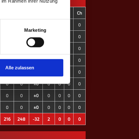
ie im Rahmen Ihrer Nutzung
C+
C-
CD
OT
F
C
Ch
216
248
-32
2
0
0
0
Marketing
0
0
±0
0
0
0
0
0
0
±0
0
0
0
0
0
0
±0
0
0
0
0
Alle zulassen
0
0
±0
0
0
0
0
0
0
±0
0
0
0
0
0
0
±0
0
0
0
0
0
0
±0
0
0
0
0
216
248
-32
2
0
0
0