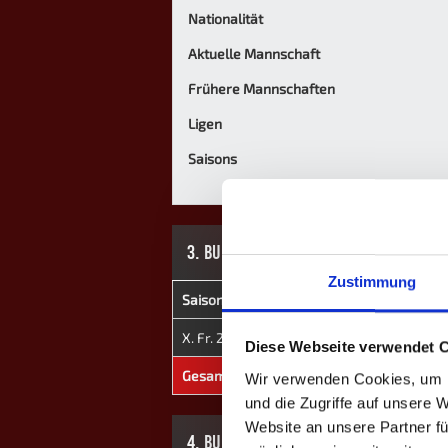
Nationalität
Aktuelle Mannschaft
Frühere Mannschaften
Ligen
Saisons
3. BUNDESLIGA
Zustimmung
Saison
Mannschaft
★
H
X. Fr. 2025
DMADO II
0
0
Diese Webseite verwendet 
Gesamt
-
0
0
Wir verwenden Cookies, um I
und die Zugriffe auf unsere 
Website an unsere Partner fü
4. BUNDESLIGA