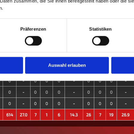
 Daten zusammen, die Sie ihnen bereitgestellt haben oder die s
n.
S
%
M
M+
M-
MW%
G
G+
G-
GW%
614
27.0
7
1
6
14.3
26
7
19
26.9
Präferenzen
Statistiken
0
-
0
0
0
-
0
0
0
-
0
-
0
0
0
-
0
0
0
-
0
-
0
0
0
-
0
0
0
-
Auswahl erlauben
0
-
0
0
0
-
0
0
0
-
0
-
0
0
0
-
0
0
0
-
0
-
0
0
0
-
0
0
0
-
0
-
0
0
0
-
0
0
0
-
614
27.0
7
1
6
14.3
26
7
19
26.9