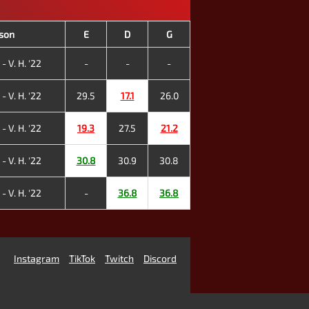
ison
E
D
G
- V. H. '22
-
-
-
- V. H. '22
29.5
17.1
26.0
- V. H. '22
19.3
27.5
21.2
- V. H. '22
30.8
30.9
30.8
- V. H. '22
-
36.8
36.8
Instagram
TikTok
Twitch
Discord