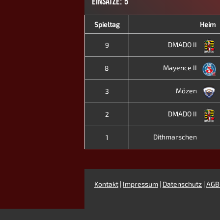
EINSÄTZE: 5
Spieltag
Heim
DMADO II
9
Mayence II
8
Mözen
3
DMADO II
2
Dithmarschen
1
Kontakt
|
Impressum
|
Datenschutz
|
AGB