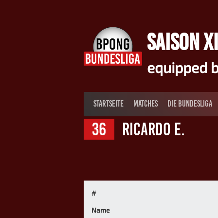
Springe
zum
Inhalt
SAISON XI
equipped b
STARTSEITE
MATCHES
DIE BUNDESLIGA
36
Ricardo E.
#
Name