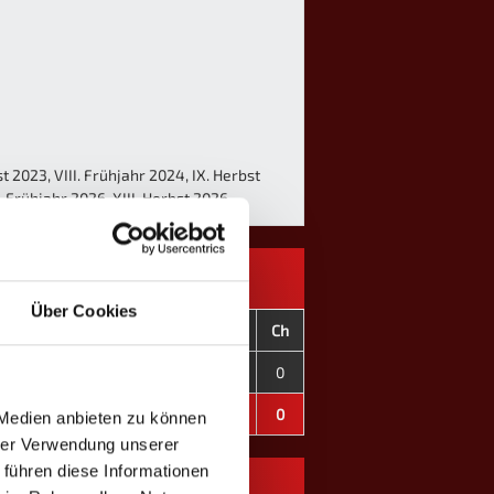
t 2023, VIII. Frühjahr 2024, IX. Herbst
. Frühjahr 2026, XIII. Herbst 2026
Über Cookies
C+
C-
CD
OT
F
C
Ch
0
0
±0
0
0
0
0
0
0
±0
0
0
0
0
 Medien anbieten zu können
hrer Verwendung unserer
 führen diese Informationen