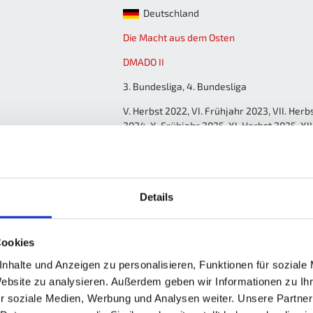
Deutschland
Die Macht aus dem Osten
DMADO II
3. Bundesliga, 4. Bundesliga
V. Herbst 2022, VI. Frühjahr 2023, VII. Herbs
2024, X. Frühjahr 2025, XI. Herbst 2025, XII
Details
S
%
M
M+
M-
MW%
G
G+
G-
GW%
0
-
0
0
0
-
0
0
0
-
Cookies
0
-
0
0
0
-
0
0
0
-
nhalte und Anzeigen zu personalisieren, Funktionen für soziale
Website zu analysieren. Außerdem geben wir Informationen zu I
r soziale Medien, Werbung und Analysen weiter. Unsere Partner