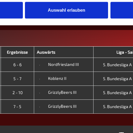
41
453
31.1
5
0
5
0.0
21
6
15
28.6
Auswahl erlauben
41
453
31.1
5
0
5
0.0
21
6
15
28.6
Ergebnisse
Auswärts
Liga - Sa
Nordfriesland III
6 - 6
5. Bundesliga A -
Koblenz II
5 - 7
5. Bundesliga A -
GrizzlyBeers III
2 - 10
5. Bundesliga A -
GrizzlyBeers III
7 - 5
5. Bundesliga A -