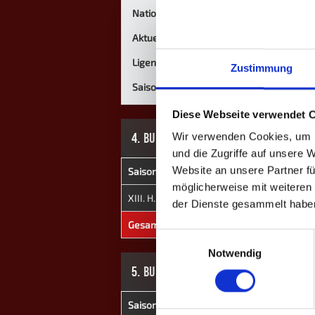
Nationalität
Aktuelle Mannschaft
Ligen
Zustimmung
Saisons
Diese Webseite verwendet 
4. BUNDESLIGA
Wir verwenden Cookies, um I
und die Zugriffe auf unsere 
Website an unsere Partner fü
Saison
Mannschaft
★
möglicherweise mit weiteren
XIII. H. 2026
GrizzlyBeers III
0
der Dienste gesammelt habe
Gesamt
-
0
Einwilligungsauswahl
Notwendig
5. BUNDESLIGA
Saison
Mannschaft
★