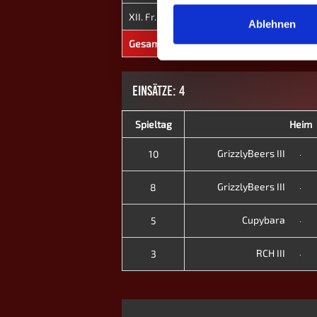
XII. Fr. 2026
GrizzlyBeers III
0
1
Ablehnen
Gesamt
-
0
1
EINSÄTZE: 4
Spieltag
Heim
GrizzlyBeers III
10
GrizzlyBeers III
8
Cupybara
5
RCH III
3