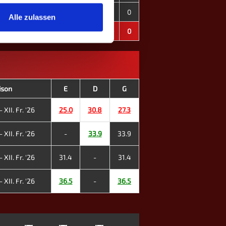
179
202
-23
3
0
0
0
Alle zulassen
179
202
-23
3
0
0
0
ison
E
D
G
 XII. Fr. '26
25.0
30.8
27.3
 XII. Fr. '26
-
33.9
33.9
 XII. Fr. '26
31.4
-
31.4
 XII. Fr. '26
36.5
-
36.5