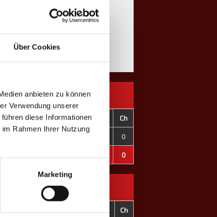
Über Cookies
 Medien anbieten zu können
hrer Verwendung unserer
 führen diese Informationen
C+
C-
CD
OT
F
C
Ch
ie im Rahmen Ihrer Nutzung
0
0
±0
0
0
0
0
0
0
±0
0
0
0
0
Marketing
C+
C-
CD
OT
F
C
Ch