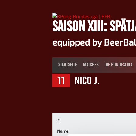
Springe
zum
Inhalt
SAISON XIII: SPÄT
equipped by BeerBa
STARTSEITE
MATCHES
DIE BUNDESLIGA
11
Nico J.
#
Name