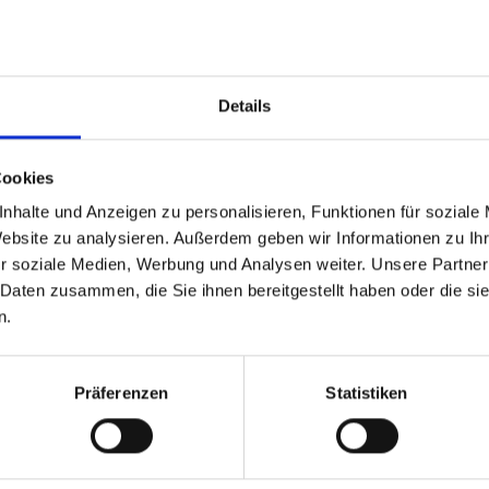
Deutschland
GrizzlyBeers Rhein-Neckar III
4. Bundesliga, 5. Bundesliga
Details
XII. Frühjahr 2026, XIII. Herbst 2026
Cookies
nhalte und Anzeigen zu personalisieren, Funktionen für soziale
Website zu analysieren. Außerdem geben wir Informationen zu I
r soziale Medien, Werbung und Analysen weiter. Unsere Partner
H
S
%
M
M+
M-
MW%
G
G+
G-
GW%
 Daten zusammen, die Sie ihnen bereitgestellt haben oder die s
0
0
-
0
0
0
-
0
0
0
-
n.
0
0
-
0
0
0
-
0
0
0
-
Präferenzen
Statistiken
H
S
%
M
M+
M-
MW%
G
G+
G-
GW%