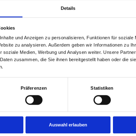
Deutschland
Details
LePavillonPsychos II
4. Bundesliga
Cookies
nhalte und Anzeigen zu personalisieren, Funktionen für soziale
X. Frühjahr 2025
Website zu analysieren. Außerdem geben wir Informationen zu I
r soziale Medien, Werbung und Analysen weiter. Unsere Partner
 Daten zusammen, die Sie ihnen bereitgestellt haben oder die s
n.
S
%
M
M+
M-
MW%
G
G+
G-
GW%
443
32.3
10
0
10
0.0
33
3
30
9.1
Präferenzen
Statistiken
443
32.3
10
0
10
0.0
33
3
30
9.1
Auswahl erlauben
Ergebnisse
Auswärts
Liga - Sais