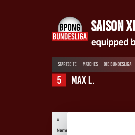
Springe
zum
Inhalt
SAISON XI
equipped b
STARTSEITE
MATCHES
DIE BUNDESLIGA
5
Max L.
#
Name