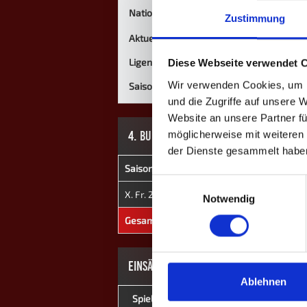
Nationalität
Zustimmung
Aktuelle Mannschaft
Ligen
Diese Webseite verwendet 
Wir verwenden Cookies, um I
Saisons
und die Zugriffe auf unsere 
Website an unsere Partner fü
4. BUNDESLIGA
möglicherweise mit weiteren
der Dienste gesammelt habe
Saison
Mannschaft
★
H
Einwilligungsauswahl
X. Fr. 2025
Psychos II
0
143
Notwendig
Gesamt
-
0
143
EINSÄTZE: 5
Ablehnen
Spieltag
Heim