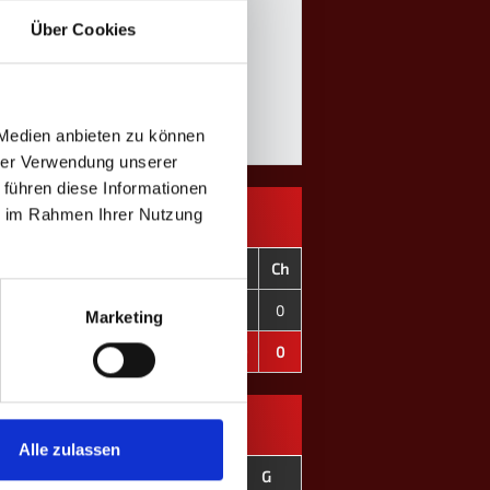
Über Cookies
 Medien anbieten zu können
hrer Verwendung unserer
 führen diese Informationen
ie im Rahmen Ihrer Nutzung
C+
C-
CD
OT
F
C
Ch
231
325
-94
2
0
0
0
Marketing
231
325
-94
2
0
0
0
Alle zulassen
on
E
D
G