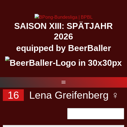
Springe
zum
Inhalt
SAISON XIII: SPÄTJAHR
2026
equipped by BeerBaller
16
Lena Greifenberg ♀