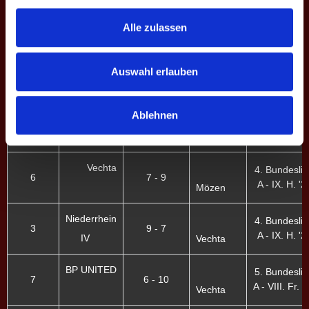
Gesamt
-
0
70
325
21.5
3
3
Alle zulassen
EINSÄTZE: 7
Auswahl erlauben
Spieltag
Heim
Ergebnisse
Auswärts
Liga - Sais
Ablehnen
Vechta
4. Bundesli
3
5 - 11
C - XI. H. '2
Flensburg
Vechta
4. Bundesli
6
7 - 9
A - IX. H. '2
Mözen
Niederrhein
4. Bundesli
3
9 - 7
A - IX. H. '2
IV
Vechta
BP UNITED
5. Bundesli
7
6 - 10
A - VIII. Fr. '
Vechta