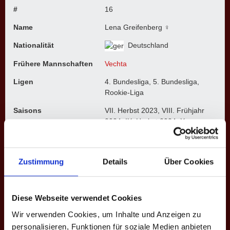
#
16
Name
Lena Greifenberg ♀
Nationalität
Deutschland
Frühere Mannschaften
Vechta
Ligen
4. Bundesliga, 5. Bundesliga,
Rookie-Liga
Saisons
VII. Herbst 2023, VIII. Frühjahr
2024, IX. Herbst 2024, X.
Frühjahr 2025, XI. Herbst 2025
Zustimmung
Details
Über Cookies
4. BUNDESLIGA
Saison
Mannschaft
★
H
S
%
M
M+
Diese Webseite verwendet Cookies
IX. H. 2024
Vechta
0
94
343
27.4
4
0
Wir verwenden Cookies, um Inhalte und Anzeigen zu
personalisieren, Funktionen für soziale Medien anbieten