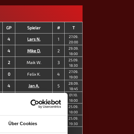
GP
Spieler
#
T
27.09.
4
Lars N.
1
20:00
29.09.
4
Mike D.
2
18:00
25.09.
2
Maik W.
3
18:30
27.09.
0
Felix K.
4
19:00
28.09.
4
Jan A.
5
18:45
01.10.
2
Fabian Mazur
7
18:00
25.09.
4
Valerie M. ♀
11
18:00
25.09.
1
Sina S. ♀
14
Über Cookies
19:30
21
4
MP