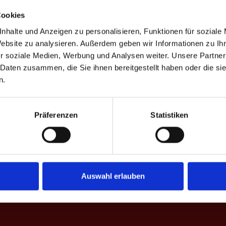
Cookies
nhalte und Anzeigen zu personalisieren, Funktionen für soziale
Website zu analysieren. Außerdem geben wir Informationen zu I
D
%
Game-Scores
%
CD
r soziale Medien, Werbung und Analysen weiter. Unsere Partner
 Daten zusammen, die Sie ihnen bereitgestellt haben oder die s
58.8
61.8
10:8 | 10:8 | 10:8 | 10:7
-9
n.
60.6
30.3
47.9
68.5
4
7:10 | 6:10 | 5:10 | 10:7 | 13:12 | 5:10
+14
51.1
47.8
Präferenzen
Statistiken
45.1
57.6
6:10 | 10:9 | 10:7 | 9:10 | 15:16 | 11:13
+1
50.9
40.9
37.5
39.2
10:8 | 7:10 | 14:16 | 10:7 | 10:7 | 10:9
-6
37.8
32.5
Auswahl erlauben
46.2
46.3
±0