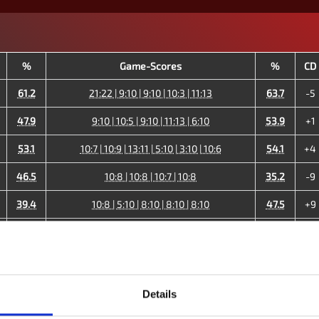
%
Game-Scores
%
CD
61.2
21:22 | 9:10 | 9:10 | 10:3 | 11:13
63.7
-5
47.9
9:10 | 10:5 | 9:10 | 11:13 | 6:10
53.9
+1
53.1
10:7 | 10:9 | 13:11 | 5:10 | 3:10 | 10:6
54.1
+4
46.5
10:8 | 10:8 | 10:7 | 10:8
35.2
-9
39.4
10:8 | 5:10 | 8:10 | 8:10 | 8:10
47.5
+9
50.8
13:12 | 9:10 | 10:5 | 10:9 | 8:10 | 10:7
44.5
-6
29.5
10:9 | 10:7 | 4:10 | 10:8 | 5:10 | 8:10 | 9:10
33.5
+8
35.9
10:9 | 10:7 | 6:10 | 10:8 | 10:9
32.8
-3
Details
43.7
43.8
-1