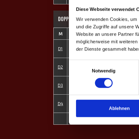
Diese Webseite verwendet 
DOPPEL-MATCHES
Wir verwenden Cookies, um I
und die Zugriffe auf unsere 
M
#
Spieler
GP
C
Website an unsere Partner fü
möglicherweise mit weiteren
1
Jan K.
D1
4
+9
der Dienste gesammelt habe
4
Max H.
Einwilligungsauswahl
2
Philipp K.
D2
2
-1
5
Daniel L.
Notwendig
3
Dennis K.
D3
2
-1
6
Martin Z.
7
Nathalie Z. ♀
D4
4
+6
8
Angelina K. ♀
Ablehnen
4
MP
12
±0