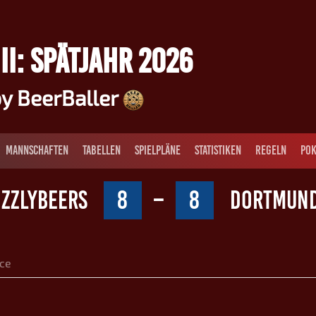
II: SPÄTJAHR 2026
y BeerBaller
MANNSCHAFTEN
TABELLEN
SPIELPLÄNE
STATISTIKEN
REGELN
POK
IZZLYBEERS
8
–
8
DORTMUND 
ce