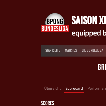
Springe
zum
Inhalt
SAISON XI
equipped b
STARTSEITE
MATCHES
DIE BUNDESLIGA
GR
Übersicht
Scorecard
Performan
SCORES