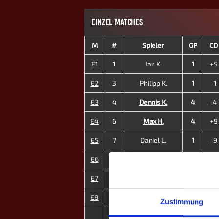
EINZEL-MATCHES
M
#
Spieler
GP
CD
E1
1
Jan K.
1
+5
E2
3
Philipp K.
1
-1
E3
4
Dennis K.
4
-4
E4
6
Max H.
4
+9
E5
7
Daniel L.
1
-9
E6
12
Martin Z.
4
+6
E7
14
Nathalie Z. ♀
3
-8
E8
15
Angelina K. ♀
4
+3
Zustimmung
4
MP
22
+1