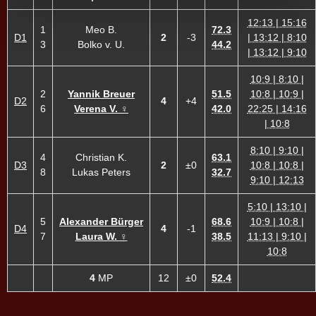
12:13 | 15:16
1
Meo B.
72.3
D1
2
-3
| 13:12 | 8:10
3
Bolko v. U.
44.2
| 13:12 | 9:10
10:9 | 8:10 |
2
Yannik Breuer
51.5
10:8 | 10:9 |
D2
4
+4
6
Verena V. ♀
42.0
22:25 | 14:16
| 10:8
8:10 | 9:10 |
4
Christian K.
63.1
D3
2
±0
10:8 | 10:8 |
8
Lukas Peters
32.7
9:10 | 12:13
5:10 | 13:10 |
5
Alexander Bürger
68.6
10:9 | 10:8 |
D4
4
-1
7
Laura W. ♀
38.5
11:13 | 9:10 |
10:8
4
MP
12
±0
52.4