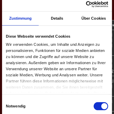
EINZEL-MATCHES
Zustimmung
Details
Über Cookies
M
#
Spieler
GP
CD
%
Game-Score
10:5 | 8:10 |
Diese Webseite verwendet Cookies
8:10 | 10:7 |
E1
1
Meo B.
4
+7
69.1
Wir verwenden Cookies, um Inhalte und Anzeigen zu
9:10 | 10:9 |
personalisieren, Funktionen für soziale Medien anbieten
10:7
zu können und die Zugriffe auf unsere Website zu
7:10 | 8:10 |
analysieren. Außerdem geben wir Informationen zu Ihrer
E2
2
Yannik Breuer
2
-8
64.2
3:10 | 10:6 |
Verwendung unserer Website an unsere Partner für
13:11 | 20:22
soziale Medien, Werbung und Analysen weiter. Unsere
11:13 | 10:7 |
Partner führen diese Informationen möglicherweise mit
E3
3
Bolko v. U.
4
+13
60.2
10:7 | 10:3 |
weiteren Daten zusammen, die Sie ihnen bereitgestellt
2:10 | 10:2
haben oder die sie im Rahmen Ihrer Nutzung der Dienste
gesammelt haben.
Einwilligungsauswahl
10:9 | 10:6 |
E4
4
Christian K.
4
+12
65.6
Notwendig
10:8 | 10:5